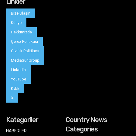
Linkler
Bize Ulaşın
Künye
Hakkımızda
Çerez Politikası
Gizlilik Politikası
MediaSunGroup
Linkedin
YouTube
Kvkk
X
Kategoriler
Country News
Categories
HABERLER