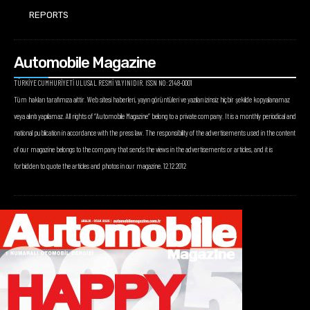
REPORTS
Automobile Magazine
TÜRKİYE CUMHURİYETİ ULUSAL RESMİ YAYINIDIR. ISSN NO: 2148-0001
Tüm hakları tarafımıza aittir. Web sitesi haberleri, yayın görüntüleri ve yazıları izinsiz hiçbir şekilde kopyalanamaz
veya alıntı yapılamaz. All rights of “Automobile Magazine” belong to a private company. It is a monthly periodical and
national publication in accordance with the press law. The responsibility of the advertisements used in the content
of our magazine belongs to the company that sends the views in the advertisements or articles, and it is
forbidden to quote the articles and photos in our magazine. 12.12.2012