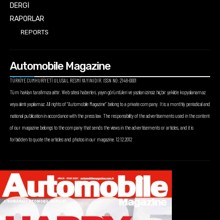
DERGİ
RAPORLAR
REPORTS
Automobile Magazine
TÜRKİYE CUMHURİYETİ ULUSAL RESMİ YAYINIDIR. ISSN NO: 2148-0001
Tüm hakları tarafımıza aittir. Web sitesi haberleri, yayın görüntüleri ve yazıları izinsiz hiçbir şekilde kopyalanamaz
veya alıntı yapılamaz. All rights of “Automobile Magazine” belong to a private company. It is a monthly periodical and
national publication in accordance with the press law. The responsibility of the advertisements used in the content
of our magazine belongs to the company that sends the views in the advertisements or articles, and it is
forbidden to quote the articles and photos in our magazine. 12.12.2012