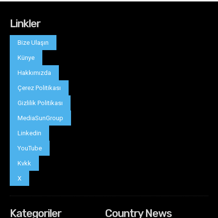
Linkler
Bize Ulaşın
Künye
Hakkımızda
Çerez Politikası
Gizlilik Politikası
MediaSunGroup
Linkedin
YouTube
Kvkk
X
Kategoriler
Country News