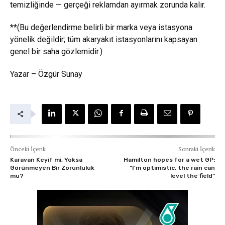
temizliğinde — gerçeği reklamdan ayırmak zorunda kalır.
**(Bu değerlendirme belirli bir marka veya istasyona
yönelik değildir; tüm akaryakıt istasyonlarını kapsayan
genel bir saha gözlemidir.)
Yazar – Özgür Sunay
Önceki İçerik
Sonraki İçerik
Karavan Keyif mi, Yoksa
Hamilton hopes for a wet GP:
Görünmeyen Bir Zorunluluk
“I’m optimistic, the rain can
mu?
level the field”