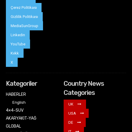
Çerez Politikası
Gizlilik Politikası
MediaSunGroup
Linkedin
YouTube
Kvkk
X
Kategoriler
Country News
Categories
HABERLER
English
UK
4×4-SUV
USA
AKARYAKIT-YAĞ
DE
GLOBAL
IT