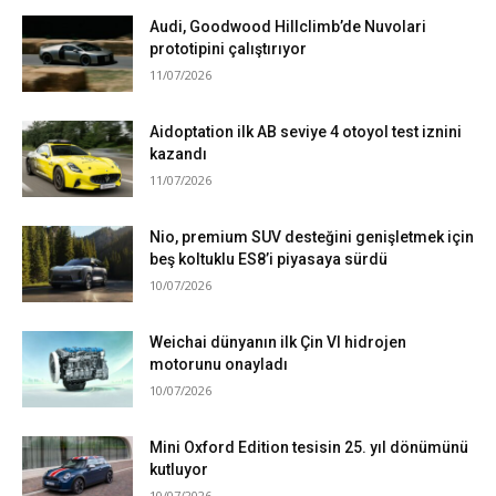
Audi, Goodwood Hillclimb’de Nuvolari
prototipini çalıştırıyor
11/07/2026
Aidoptation ilk AB seviye 4 otoyol test iznini
kazandı
11/07/2026
Nio, premium SUV desteğini genişletmek için
beş koltuklu ES8’i piyasaya sürdü
10/07/2026
Weichai dünyanın ilk Çin VI hidrojen
motorunu onayladı
10/07/2026
Mini Oxford Edition tesisin 25. yıl dönümünü
kutluyor
10/07/2026