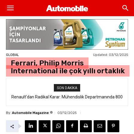
Updated:
03/12/2025
GLOBAL
Ferrari, Philip Morris
International ile çok yıllı ortaklık
SON DAKIKA
Renault’dan Radikal Karar: Mühendislik Departmanında 800
Kişilik İstihdam Kesintisi
®
By
Automobile Magazine
03/12/2025