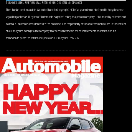
TÜRKİYE CUMHURİYETİ ULUSAL RESMİ YAYINIDIR. ISSN NO: 2148-0001
Tüm hakları tarafımıza aittir. Web sitesi haberleri, yayın görüntüleri ve yazıları izinsiz hiçbir şekilde kopyalanamaz
veya alıntı yapılamaz. All rights of “Automobile Magazine” belong to a private company. It is a monthly periodical and
national publication in accordance with the press law. The responsibility of the advertisements used in the content
of our magazine belongs to the company that sends the views in the advertisements or articles, and it is
forbidden to quote the articles and photos in our magazine. 12.12.2012