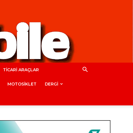
TİCARİ ARAÇLAR
MOTOSİKLET
DERGİ