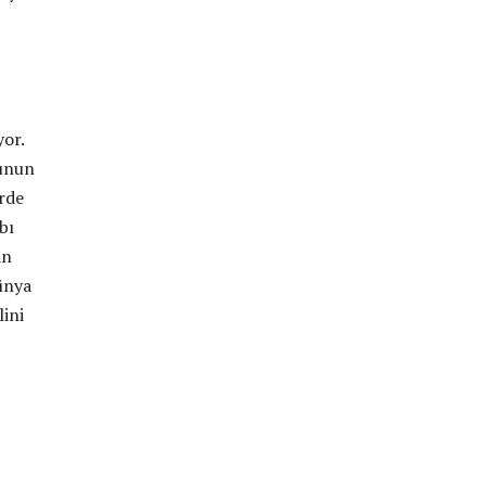
or.
bunun
erde
bı
in
Dünya
lini