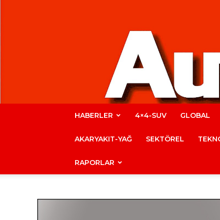
HABERLER
4×4-SUV
GLOBAL
AKARYAKIT-YAĞ
SEKTÖREL
TEKNO
RAPORLAR