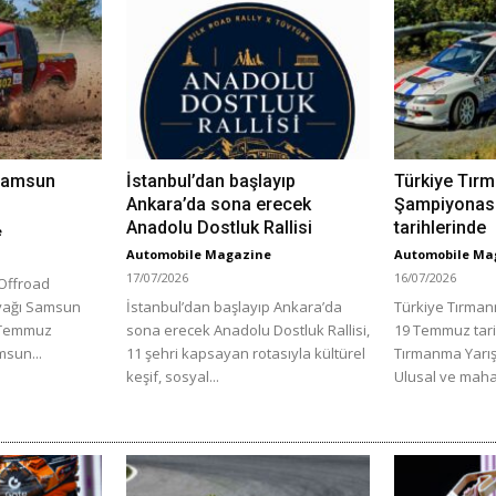
 Samsun
İstanbul’dan başlayıp
Türkiye Tır
Ankara’da sona erecek
Şampiyonas
Anadolu Dostluk Rallisi
tarihlerinde
e
Automobile Magazine
Automobile Ma
17/07/2026
16/07/2026
Offroad
ayağı Samsun
İstanbul’dan başlayıp Ankara’da
Türkiye Tırma
6 Temmuz
sona erecek Anadolu Dostluk Rallisi,
19 Temmuz tari
msun...
11 şehri kapsayan rotasıyla kültürel
Tırmanma Yarış
keşif, sosyal...
Ulusal ve mahall