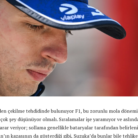
den çekilme tehdidinde bulunuyor F1, bu zorunlu mola dönem
 çok şey düşünüyor olmalı. Sıralamalar işe yaramıyor ve aslınd
rar veriyor; sollama genellikle bataryalar tarafından belirlen
’ın kazasının da gösterdiği gibi, Suzuka’da bunlar bile tehlikel