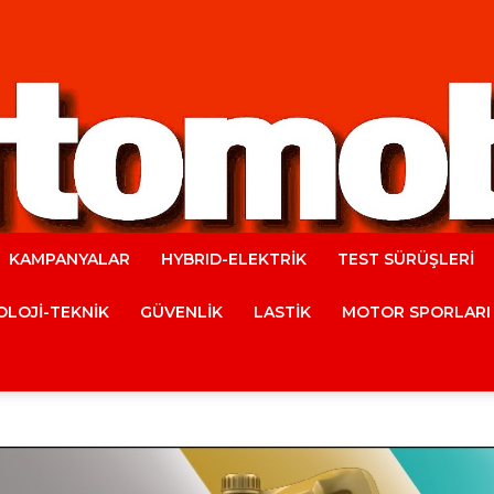
KAMPANYALAR
HYBRID-ELEKTRİK
TEST SÜRÜŞLERİ
Automobile
LOJİ-TEKNİK
GÜVENLİK
LASTİK
MOTOR SPORLARI
Magazine