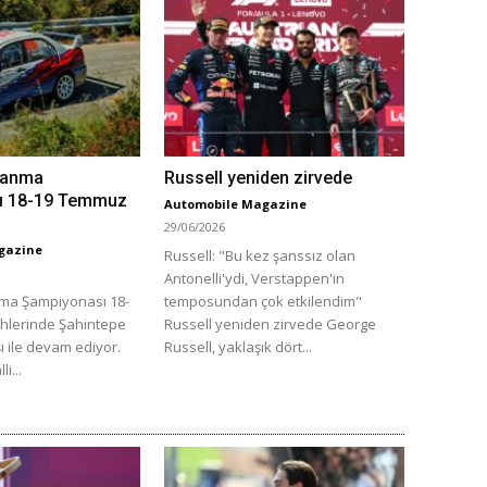
manma
Russell yeniden zirvede
ı 18-19 Temmuz
Automobile Magazine
29/06/2026
gazine
Russell: "Bu kez şanssız olan
Antonelli'ydi, Verstappen'in
nma Şampiyonası 18-
temposundan çok etkilendim"
hlerinde Şahintepe
Russell yeniden zirvede George
ı ile devam ediyor.
Russell, yaklaşık dört...
i...