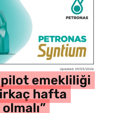
Updated:
29/03/2026
ilot emekliliği
rkaç hafta
 olmalı”