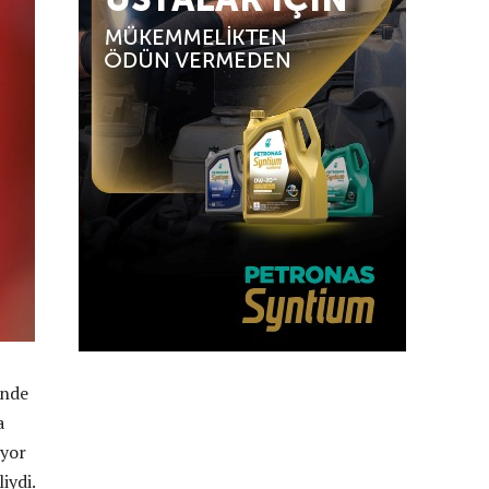
inde
a
iyor
iydi.