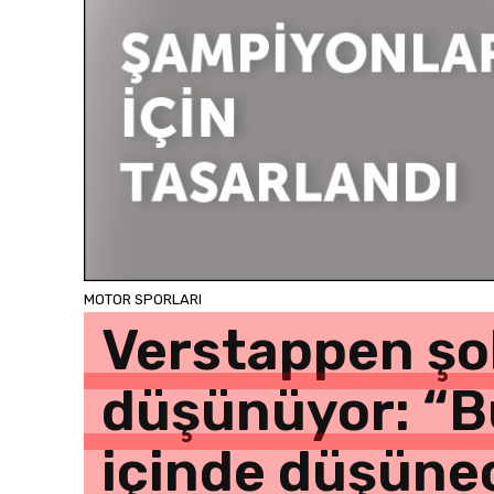
MOTOR SPORLARI
Verstappen şok
düşünüyor: “B
içinde düşünec