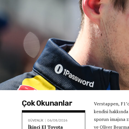
Çok Okunanlar
Verstappen, F1’
kendisi hakkında
sporun imajına za
GÜVENLİK
06/08/2026
İkinci El Toyota
ve Oliver Bearman