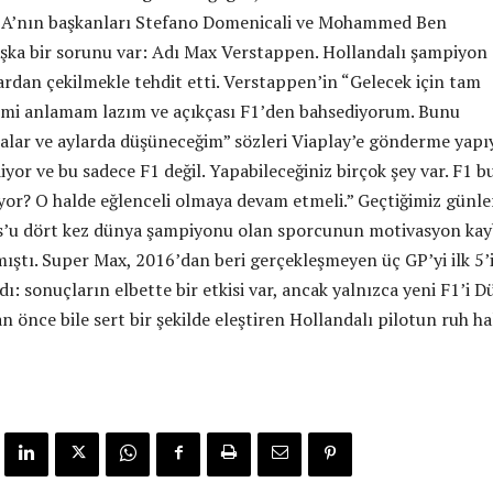
 FIA’nın başkanları Stefano Domenicali ve Mohammed Ben
şka bir sorunu var: Adı Max Verstappen. Hollandalı şampiyon
ardan çekilmekle tehdit etti. Verstappen’in “Gelecek için tam
ğimi anlamam lazım ve açıkçası F1’den bahsediyorum. Bunu
lar ve aylarda düşüneceğim” sözleri Viaplay’e gönderme yapıy
yor ve bu sadece F1 değil. Yapabileceğiniz birçok şey var. F1 
iyor? O halde eğlenceli olmaya devam etmeli.” Geçtiğimiz günl
us’u dört kez dünya şampiyonu olan sporcunun motivasyon kay
ştı. Super Max, 2016’dan beri gerçekleşmeyen üç GP’yi ilk 5’
: sonuçların elbette bir etkisi var, ancak yalnızca yeni F1’i 
önce bile sert bir şekilde eleştiren Hollandalı pilotun ruh ha