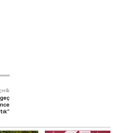
çerik
 geç
önce
tık”