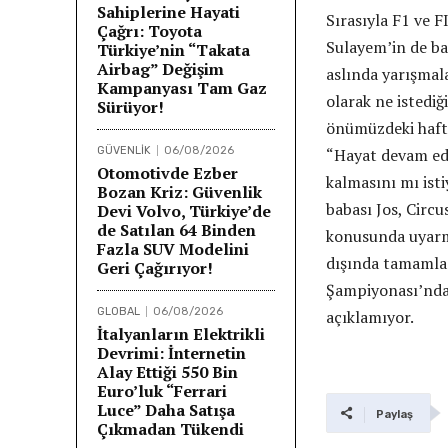
Sahiplerine Hayati
Sırasıyla F1 ve
Çağrı: Toyota
Sulayem’in de ba
Türkiye’nin “Takata
Airbag” Değişim
aslında yarışmal
Kampanyası Tam Gaz
olarak ne istedi
Sürüyor!
önümüzdeki hafta
GÜVENLİK
06/08/2026
“Hayat devam edi
Otomotivde Ezber
kalmasını mı ist
Bozan Kriz: Güvenlik
babası Jos, Circ
Devi Volvo, Türkiye’de
de Satılan 64 Binden
konusunda uyarmı
Fazla SUV Modelini
dışında tamamladı
Geri Çağırıyor!
Şampiyonası’ndan 
GLOBAL
06/08/2026
açıklamıyor.
İtalyanların Elektrikli
Devrimi: İnternetin
Alay Ettiği 550 Bin
Euro’luk “Ferrari
Luce” Daha Satışa
Paylaş
Çıkmadan Tükendi