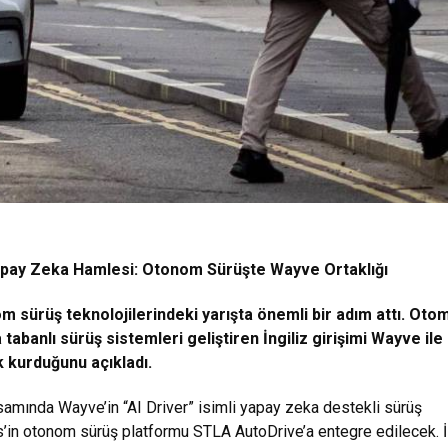
Yapay Zeka Hamlesi: Otonom Sürüşte Wayve Ortaklığı
om sürüş teknolojilerindeki yarışta önemli bir adım attı. Oto
tabanlı sürüş sistemleri geliştiren İngiliz girişimi Wayve ile
ık kurduğunu açıkladı.
apsamında Wayve’in “AI Driver” isimli yapay zeka destekli sürüş
is’in otonom sürüş platformu STLA AutoDrive’a entegre edilecek. İ