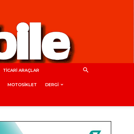
TİCARİ ARAÇLAR
MOTOSİKLET
DERGİ