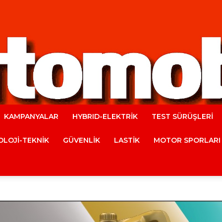
KAMPANYALAR
HYBRID-ELEKTRİK
TEST SÜRÜŞLERİ
Automobile
LOJİ-TEKNİK
GÜVENLİK
LASTİK
MOTOR SPORLARI
Magazine