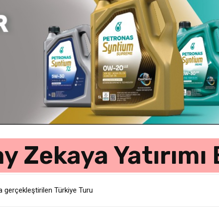
ay Zekaya Yatırımı
 küresel pazarlarda resmi geri çağırma