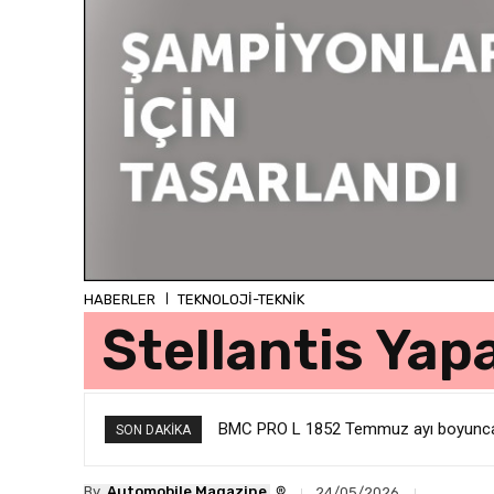
HABERLER
TEKNOLOJİ-TEKNİK
Stellantis Yap
Chery grubu (Chery, Omoda ve Jaecoo)
SON DAKIKA
®
By
Automobile Magazine
24/05/2026