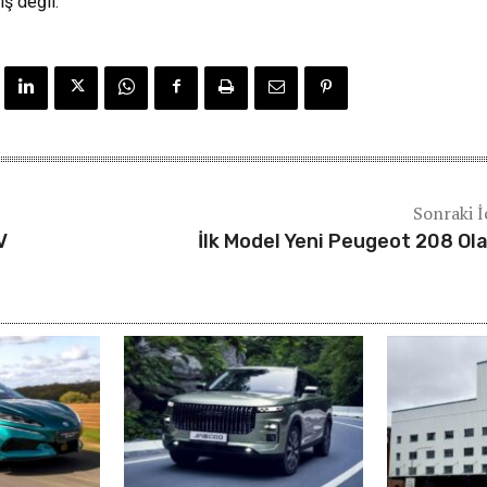
ış değil.
Sonraki İ
V
İlk Model Yeni Peugeot 208 Ol