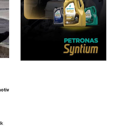
motiv
lk