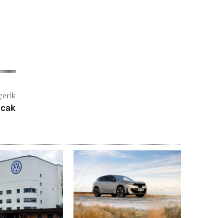
çerik
acak