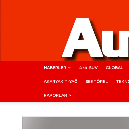
HABERLER
4×4-SUV
GLOBAL
AKARYAKIT-YAĞ
SEKTÖREL
TEKNO
RAPORLAR