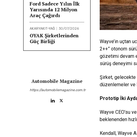
Ford Sadece Yılın İlk
Yarısında 12 Milyon
Araç Çağırdı
AKARYAKIT-YAĞ
30/07/2026
OYAK Şirketlerinden
Güç Birliği
Wayve’in uçtan uc
2++” otonom sürüş
gözetimi devam e
sürüş deneyimi s
Şirket, gelecekte
Automobile Magazine
düzenlemeler ve ku
https://automobilemagazine.com.tr
Prototip İki Ayd
Wayve CEO’su ve k
beklenenden hızlı 
Kendall, Wayve AI