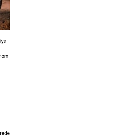
iye
onom
ürede