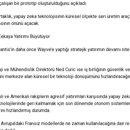
alışan bir prototip oluşturulduğunu açıkladı.
taklık, yapay zeka teknolojisinin küresel ölçekte seri üretim araç
asının önünü açacak.
Zekaya Yatırımı Büyütüyor
llantis’in daha önce Wayve’e yaptığı stratejik yatırımın devamı nitel
ji ve Mühendislik Direktörü Ned Curic ise iş birliğinin güvenlik ve
ini merkeze alan küresel bir teknoloji dönüşümünü hızlandıracağı
nli ve Amerikalı rakiplerin agresif yatırımları karşısında yapay zek
eknolojilerinde geri kalmamak için son dönemde otonom sistemle
rını hızlandırmış durumda.
 Avrupa’daki Fransız modellerde ne zaman kullanılacağına dair r