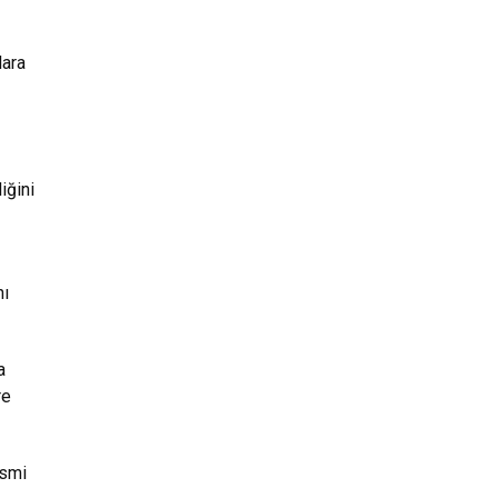
lara
iğini
nı
a
re
esmi