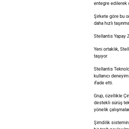
entegre edilerek ç
Şirkete göre bu or
daha hızlı taşınm
Stellantis Yapay 
Yeni ortaklık, Ste
taşıyor.
Stellantis Teknolo
kullanıcı deneyim
ifade etti.
Grup, özellikle Çi
destekli sürüş t
yönelik çalışmala
Şimdilik sistemin