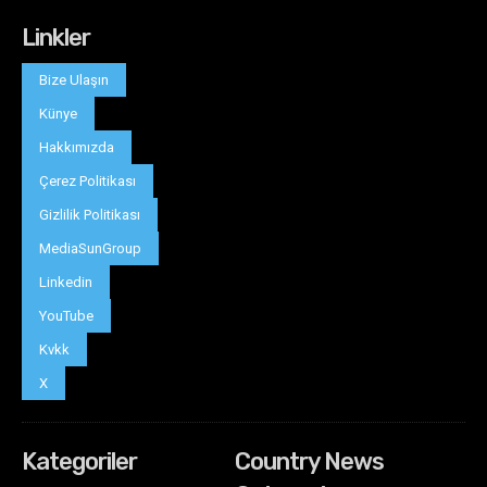
Linkler
Bize Ulaşın
Künye
Hakkımızda
Çerez Politikası
Gizlilik Politikası
MediaSunGroup
Linkedin
YouTube
Kvkk
X
Kategoriler
Country News