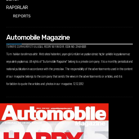
RAPORLAR
REPORTS
Automobile Magazine
TÜRKİYE CUMHURİYETİ ULUSAL RESMİ YAYINIDIR. ISSN NO: 2148-0001
Tüm hakları tarafımıza aittir. Web sitesi haberleri, yayın görüntüleri ve yazıları izinsiz hiçbir şekilde kopyalanamaz
veya alıntı yapılamaz. All rights of “Automobile Magazine” belong to a private company. It is a monthly periodical and
national publication in accordance with the press law. The responsibility of the advertisements used in the content
of our magazine belongs to the company that sends the views in the advertisements or articles, and it is
forbidden to quote the articles and photos in our magazine. 12.12.2012