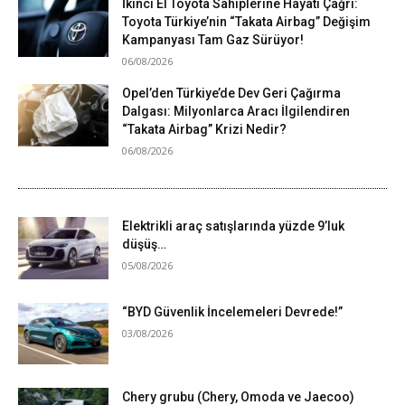
İkinci El Toyota Sahiplerine Hayati Çağrı:
Toyota Türkiye’nin “Takata Airbag” Değişim
Kampanyası Tam Gaz Sürüyor!
06/08/2026
Opel’den Türkiye’de Dev Geri Çağırma
Dalgası: Milyonlarca Aracı İlgilendiren
“Takata Airbag” Krizi Nedir?
06/08/2026
Elektrikli araç satışlarında yüzde 9’luk
düşüş…
05/08/2026
“BYD Güvenlik İncelemeleri Devrede!”
03/08/2026
Chery grubu (Chery, Omoda ve Jaecoo)