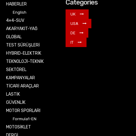
Categories
HABERLER
English
UK
4×4-SUV
USA
AKARYAKIT-YAĞ
DE
GLOBAL
IT
TEST SÜRÜŞLERİ
HYBRID-ELEKTRİK
TEKNOLOJİ-TEKNİK
SEKTÖREL
KAMPANYALAR
TİCARİ ARAÇLAR
LASTİK
GÜVENLİK
MOTOR SPORLARI
Formula1-EN
MOTOSİKLET
DERGİ