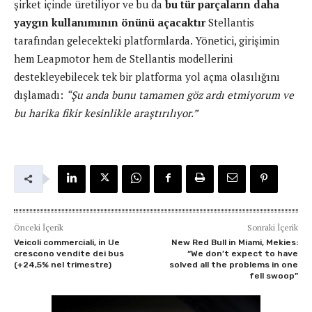
şirket içinde üretiliyor ve bu da
bu tür parçaların daha
yaygın kullanımının önünü açacaktır
Stellantis
tarafından gelecekteki platformlarda. Yönetici, girişimin
hem Leapmotor hem de Stellantis modellerini
destekleyebilecek tek bir platforma yol açma olasılığını
dışlamadı:
“Şu anda bunu tamamen göz ardı etmiyorum ve
bu harika fikir kesinlikle araştırılıyor.”
Önceki İçerik
Sonraki İçerik
Veicoli commerciali, in Ue
New Red Bull in Miami, Mekies:
crescono vendite dei bus
“We don’t expect to have
(+24,5% nel trimestre)
solved all the problems in one
fell swoop”