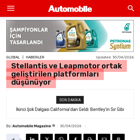
Updated:
30/04/2026
GLOBAL
HABERLER
Stellantis ve Leapmotor ortak
geliştirilen platformları
düşünüyor
SON DAKIKA
İkinci Şok Dalgası California’dan Geldi: Bentley’in Sır Gibi
Saklanan İlk Elektrikli SUV’u “Torcal” Sokakta Yakalandı
®
By
Automobile Magazine
30/04/2026