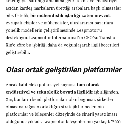
aracılığıyla satıldığı anlamına gelir. Teknik ve endüstriyel
açıdan kardeş markaların ürettiği arabalara bağlı olmasalar
bile. Üstelik,
bir mühendislik işbirliği zaten mevcut
:
Avrupalı ​​ekipler ve mühendisler, uluslararası pazarlara
yönelik modellerin geliştirilmesinde Leapmotor’u
destekliyor. Leapmotor International’ın CEO’su Tianshu
Xin’e göre bu işbirliği daha da yoğunlaşarak ilgili becerileri
geliştirebilir.
Olası ortak geliştirilen platformlar
Ancak kalitedeki potansiyel sıçrama
tam olarak
endüstriyel ve teknolojik boyutla ilgilidir
işbirliğinden.
Xin, bunların kendi platformları olan bağımsız şirketler
olmasına rağmen ortaklığın stratejik bir nedeninin
platformlar ve bileşenler düzeyinde de sinerji yaratılması
olduğunu açıkladı: Leapmotor bileşenlerinin yaklaşık %65’i