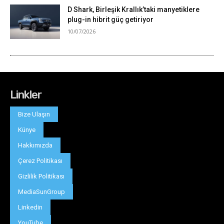
Linkler
Bize Ulaşın
Künye
Hakkımızda
Çerez Politikası
Gizlilik Politikası
MediaSunGroup
Linkedin
YouTube