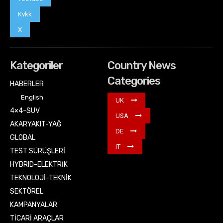
Kvkk
X
Kategoriler
Country News
Categories
HABERLER
English
UK
4×4-SUV
USA
AKARYAKIT-YAĞ
DE
GLOBAL
IT
TEST SÜRÜŞLERİ
HYBRID-ELEKTRİK
TEKNOLOJİ-TEKNİK
SEKTÖREL
KAMPANYALAR
TİCARİ ARAÇLAR