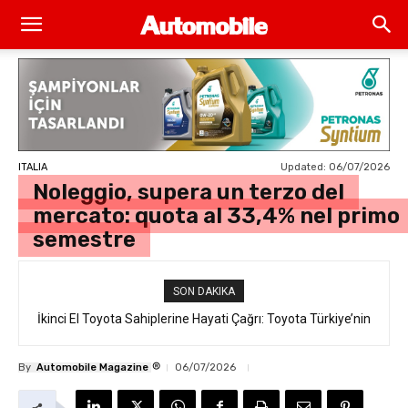
Updated:
06/07/2026
ITALIA
Noleggio, supera un terzo del
mercato: quota al 33,4% nel primo
semestre
SON DAKIKA
İkinci El Toyota Sahiplerine Hayati Çağrı: Toyota Türkiye’nin
“Takata Airbag” Değişim Kampanyası Tam Gaz Sürüyor!
®
By
Automobile Magazine
06/07/2026