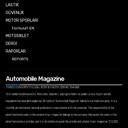
LASTİK
GÜVENLİK
MOTOR SPORLARI
Formula1-EN
MOTOSİKLET
DERGİ
RAPORLAR
REPORTS
Automobile Magazine
TÜRKİYE CUMHURİYETİ ULUSAL RESMİ YAYINIDIR. ISSN NO: 2148-0001
Tüm hakları tarafımıza aittir. Web sitesi haberleri, yayın görüntüleri ve yazıları izinsiz hiçbir şekilde
kopyalanamaz veya alıntı yapılamaz. All rights of “Automobile Magazine” belong to a private company. It is a
monthly periodical and national publication in accordance with the press law. The responsibility of the
advertisements used in the content of our magazine belongs to the company that sends the views in the
advertisements or articles, and it is forbidden to quote the articles and photos in our magazine. 12.12.2012