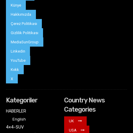
Künye
Hakkımızda
Çerez Politikası
Gizlilik Politikası
MediaSunGroup
Linkedin
YouTube
Kvkk
X
Kategoriler
Country News
Categories
HABERLER
English
UK
4×4-SUV
USA