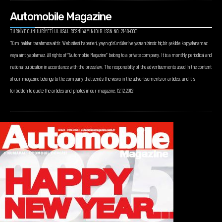
Automobile Magazine
TÜRKİYE CUMHURİYETİ ULUSAL RESMİ YAYINIDIR. ISSN NO: 2148-0001
Tüm hakları tarafımıza aittir. Web sitesi haberleri, yayın görüntüleri ve yazıları izinsiz hiçbir şekilde kopyalanamaz
veya alıntı yapılamaz. All rights of “Automobile Magazine” belong to a private company. It is a monthly periodical and
national publication in accordance with the press law. The responsibility of the advertisements used in the content
of our magazine belongs to the company that sends the views in the advertisements or articles, and it is
forbidden to quote the articles and photos in our magazine. 12.12.2012