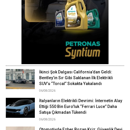
İkinci Şok Dalgası California’dan Geldi:
Bentley’in Sır Gibi Saklanan İlk Elektrikli
SUV’u “Torcal” Sokakta Yakalandı
06/08/2026
İtalyanların Elektrikli Devrimi: İnternetin Alay
Ettiği 550 Bin Euro’luk “Ferrari Luce” Daha
Satışa Çıkmadan Tükendi
06/08/2026
Otomotivde Ezber Bozan Kriz: Güvenlik Devi