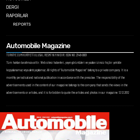
DERGİ
RAPORLAR
REPORTS
Automobile Magazine
TÜRKİYE CUMHURİYETİ ULUSAL RESMİ YAYINIDIR. ISSN NO: 2148-0001
Tüm hakları tarafımıza aittir. Web sitesi haberleri, yayın görüntüleri ve yazıları izinsiz hiçbir şekilde
kopyalanamaz veya alıntı yapılamaz. All rights of “Automobile Magazine” belong to a private company. It is a
monthly periodical and national publication in accordance with the press law. The responsibility of the
advertisements used in the content of our magazine belongs to the company that sends the views in the
advertisements or articles, and it is forbidden to quote the articles and photos in our magazine. 12.12.2012