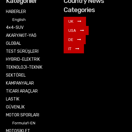
Kategoriler
Country News
Categories
HABERLER
English
UK
4×4-SUV
USA
AKARYAKIT-YAĞ
DE
GLOBAL
IT
TEST SÜRÜŞLERİ
HYBRID-ELEKTRİK
TEKNOLOJİ-TEKNİK
SEKTÖREL
KAMPANYALAR
TİCARİ ARAÇLAR
LASTİK
GÜVENLİK
MOTOR SPORLARI
Formula1-EN
MOTOSİKLET