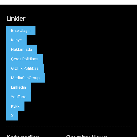
Linkler
Bize Ulaşın
Künye
Hakkımızda
Çerez Politikası
Gizlilik Politikası
MediaSunGroup
Linkedin
YouTube
Kvkk
X