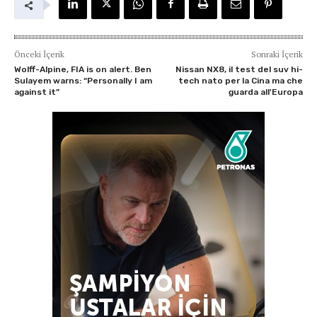
Önceki İçerik
Sonraki İçerik
Wolff-Alpine, FIA is on alert. Ben
Nissan NX8, il test del suv hi-
Sulayem warns: “Personally I am
tech nato per la Cina ma che
against it”
guarda all'Europa