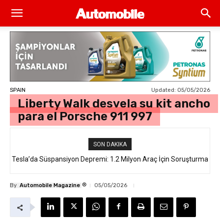
Updated:
05/05/2026
SPAIN
Liberty Walk desvela su kit ancho
para el Porsche 911 997
SON DAKIKA
Tesla’da Süspansiyon Depremi: 1.2 Milyon Araç İçin Soruşturma
®
By
Automobile Magazine
05/05/2026