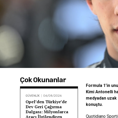
Çok Okunanlar
Formula 1’in un
Kimi Antonelli 
GÜVENLİK
06/08/2026
medyadan uzak d
Opel’den Türkiye’de
konuştu.
Dev Geri Çağırma
Dalgası: Milyonlarca
Aracı İlgilendiren
Quotidiano Sport