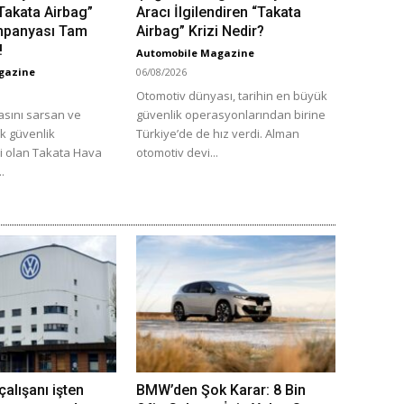
“Takata Airbag”
Aracı İlgilendiren “Takata
mpanyası Tam
Airbag” Krizi Nedir?
!
Automobile Magazine
gazine
06/08/2026
Otomotiv dünyası, tarihin en büyük
sını sarsan ve
güvenlik operasyonlarından birine
ük güvenlik
Türkiye’de de hız verdi. Alman
ri olan Takata Hava
otomotiv devi...
..
alışanı işten
BMW’den Şok Karar: 8 Bin