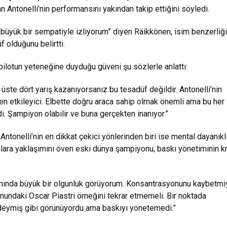
an Antonelli’nin performansını yakından takip ettiğini söyledi.
ı büyük bir sempatiyle izliyorum” diyen Räikkönen, isim benzerliği
f olduğunu belirtti.
pilotun yeteneğine duyduğu güveni şu sözlerle anlattı:
üste dört yarış kazanıyorsanız bu tesadüf değildir. Antonelli’nin
en etkileyici. Elbette doğru araca sahip olmak önemli ama bu her
 Şampiyon olabilir ve buna gerçekten inanıyor.”
ntonelli’nin en dikkat çekici yönlerinden biri ise mental dayanıklıl
şlara yaklaşımını öven eski dünya şampiyonu, baskı yönetiminin kr
ımında büyük bir olgunluk görüyorum. Konsantrasyonunu kaybetmiy
ndaki Oscar Piastri örneğini tekrar etmemeli. Bir noktada
deymiş gibi görünüyordu ama baskıyı yönetemedi.”