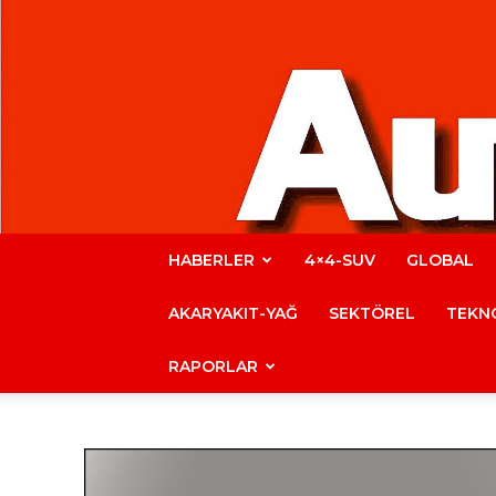
HABERLER
4×4-SUV
GLOBAL
AKARYAKIT-YAĞ
SEKTÖREL
TEKNO
RAPORLAR