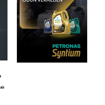
a
alı