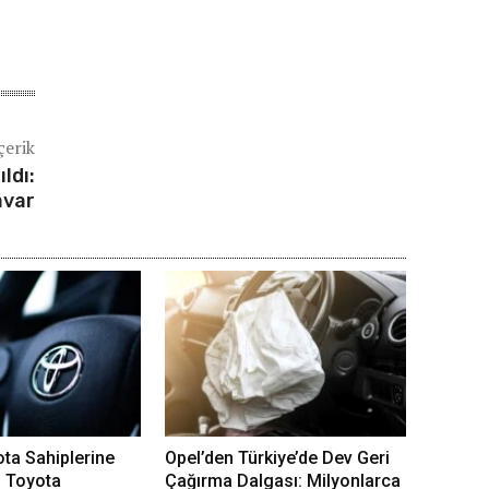
çerik
ldı:
avar
ota Sahiplerine
Opel’den Türkiye’de Dev Geri
: Toyota
Çağırma Dalgası: Milyonlarca