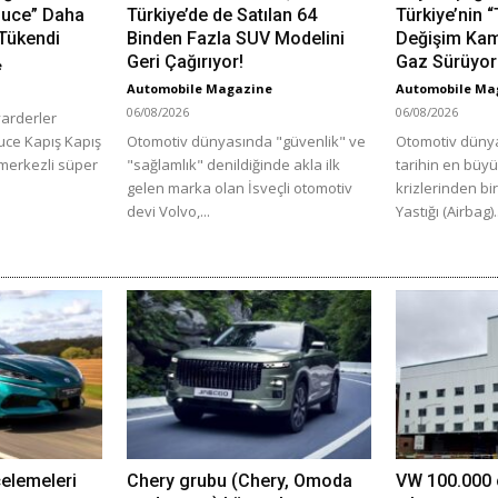
 Luce” Daha
Türkiye’de de Satılan 64
Türkiye’nin 
Tükendi
Binden Fazla SUV Modelini
Değişim Ka
Geri Çağırıyor!
Gaz Sürüyor
e
Automobile Magazine
Automobile Ma
06/08/2026
06/08/2026
yarderler
Luce Kapış Kapış
Otomotiv dünyasında "güvenlik" ve
Otomotiv dünya
 merkezli süper
"sağlamlık" denildiğinde akla ilk
tarihin en büy
gelen marka olan İsveçli otomotiv
krizlerinden bi
devi Volvo,...
Yastığı (Airbag).
celemeleri
Chery grubu (Chery, Omoda
VW 100.000 ç