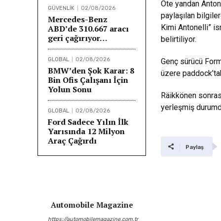
Öte yandan Antone
GÜVENLİK
02/08/2026
paylaşılan bilgile
Mercedes-Benz
Kimi Antonelli” is
ABD’de 310.667 aracı
geri çağırıyor…
belirtiliyor.
GLOBAL
02/08/2026
Genç sürücü Formu
BMW’den Şok Karar: 8
üzere paddock’tak
Bin Ofis Çalışanı İçin
Yolun Sonu
Räikkönen sonrası
yerleşmiş durumd
GLOBAL
02/08/2026
Ford Sadece Yılın İlk
Yarısında 12 Milyon
Araç Çağırdı
Paylaş
Automobile Magazine
https://automobilemagazine.com.tr