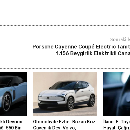
Sonraki İ
Porsche Cayenne Coupé Electric Tanıtı
1.156 Beygirlik Elektrikli Can
ikli Devrimi:
Otomotivde Ezber Bozan Kriz:
İkinci El Toy
iği 550 Bin
Güvenlik Devi Volvo,
Hayati Çağrı