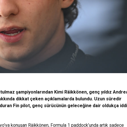
utulmaz şampiyonlarından Kimi Räikkönen, genç yıldız Andre
hakkında dikkat çeken açıklamalarda bulundu. Uzun süredir
uran Fin pilot, genç sürücünün geleceğine dair oldukça iddi
ivo’ya konuşan Räikkönen, Formula 1 paddock’unda artık sadece