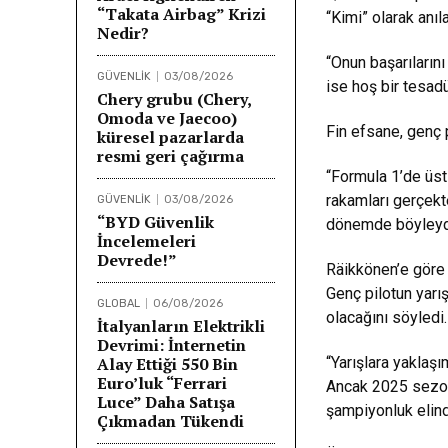
“Takata Airbag” Krizi
“Kimi” olarak anıl
Nedir?
“Onun başarıların
GÜVENLİK
03/08/2026
ise hoş bir tesadü
Chery grubu (Chery,
Omoda ve Jaecoo)
Fin efsane, genç 
küresel pazarlarda
resmi geri çağırma
“Formula 1’de üst 
rakamları gerçekt
GÜVENLİK
03/08/2026
“BYD Güvenlik
dönemde böyleydi.
İncelemeleri
Devrede!”
Räikkönen’e göre A
Genç pilotun yarı
GLOBAL
06/08/2026
olacağını söyledi.
İtalyanların Elektrikli
Devrimi: İnternetin
Alay Ettiği 550 Bin
“Yarışlara yaklaş
Euro’luk “Ferrari
Ancak 2025 sezonu
Luce” Daha Satışa
şampiyonluk elin
Çıkmadan Tükendi