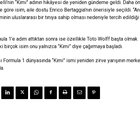
lli’nin “Kimi” adının hikâyesi de yeniden gündeme geldi. Daha ö
re göre isim, aile dostu Enrico Bertaggia’nın önerisiyle seçildi. “A
minin uluslararası bir tınıya sahip olması nedeniyle tercih edildiği
la 1’e adım attıktan sonra ise özellikle Toto Wolff başta olmak
i birçok isim onu yalnızca “Kimi” diye çağırmaya başladı.
 Formula 1 dünyasında “Kimi” ismi yeniden zirve yarışının merk
a.