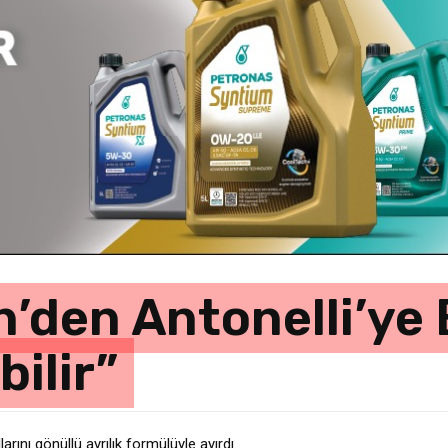
n’den Antonelli’ye
ilir”
rını gönüllü ayrılık formülüyle ayırdı