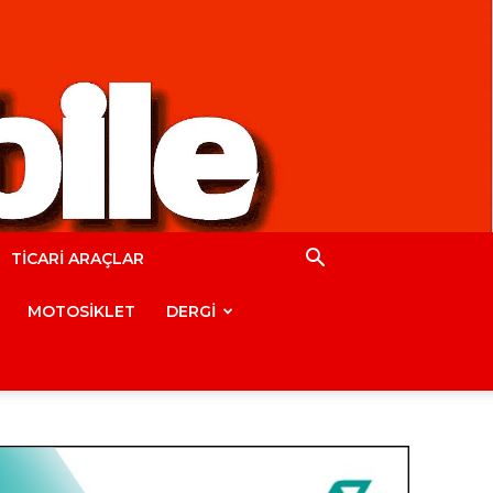
TİCARİ ARAÇLAR
MOTOSİKLET
DERGİ