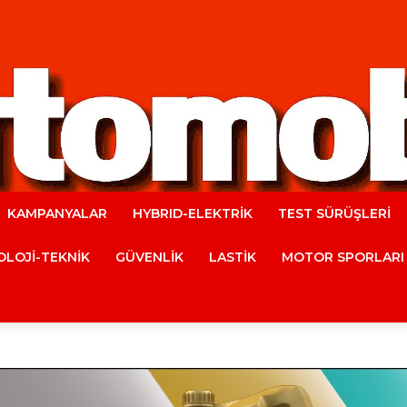
KAMPANYALAR
HYBRID-ELEKTRİK
TEST SÜRÜŞLERİ
Automobile
LOJİ-TEKNİK
GÜVENLİK
LASTİK
MOTOR SPORLARI
Magazine