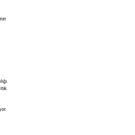
nin
ığı.
itik
or.