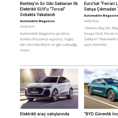
Bentley’in Sır Gibi Saklanan İlk
Euro’luk “Ferrari
Elektrikli SUV’u “Torcal”
Satışa Çıkmadan 
Sokakta Yakalandı
Automobile Magazin
Automobile Magazine
06/08/2026
06/08/2026
"Herkes Alay Etti, Mil
Automobile Magazine için ikinci
Sıraya Girdi: Ferrari 
bomba dosyamızı açıyoruz. İngiliz
Satılıyor!" Maranello
lüks devi Bentley’in sır gibi sakladığı,
spor otomobil...
resmi...
Elektrikli araç satışlarında
“BYD Güvenlik İn