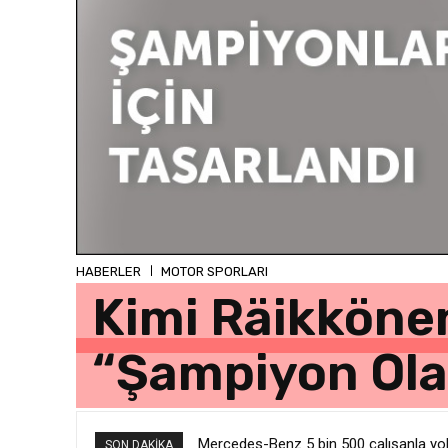
HABERLER
MOTOR SPORLARI
Kimi Räikköne
“Şampiyon Olab
Mercedes-Benz 5 bin 500 çalışanla yolla
SON DAKIKA