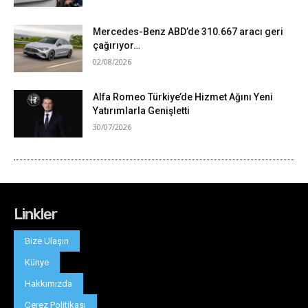
Linkler
Bize Ulaşın
Künye
Hakkımızda
Çerez Politikası