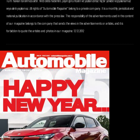
Tüm hakları tarafımıza aittir. Web sitesi haberleri, yayın görüntüleri ve yazıları izinsiz hiçbir şekilde kopyalanamaz
veya alıntı yapılamaz. All rights of “Automobile Magazine” belong to a private company. It is a monthly periodical and
national publication in accordance with the press law. The responsibility of the advertisements used in the content
of our magazine belongs to the company that sends the views in the advertisements or articles, and it is
forbidden to quote the articles and photos in our magazine. 12.12.2012