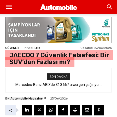
Updated:
23/06/2026
GÜVENLİK
HABERLER
JAECOO 7 Güvenlik Felsefesi: Bir
SUV’dan Fazlası mı?
SON DAKIKA
Mercedes-Benz ABD’de 310.667 aracı geri çağırıyor…
®
By
Automobile Magazine
23/06/2026