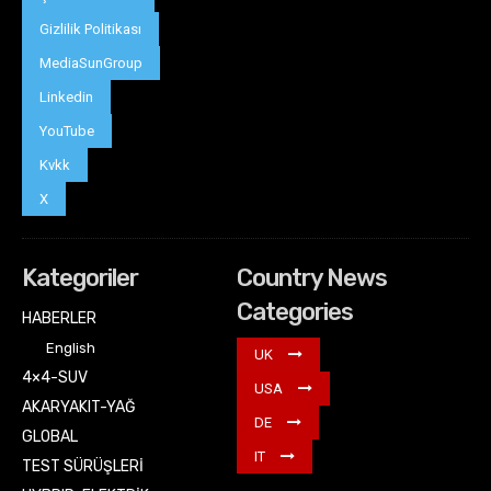
Gizlilik Politikası
MediaSunGroup
Linkedin
YouTube
Kvkk
X
Kategoriler
Country News
Categories
HABERLER
English
UK
4×4-SUV
USA
AKARYAKIT-YAĞ
DE
GLOBAL
IT
TEST SÜRÜŞLERİ