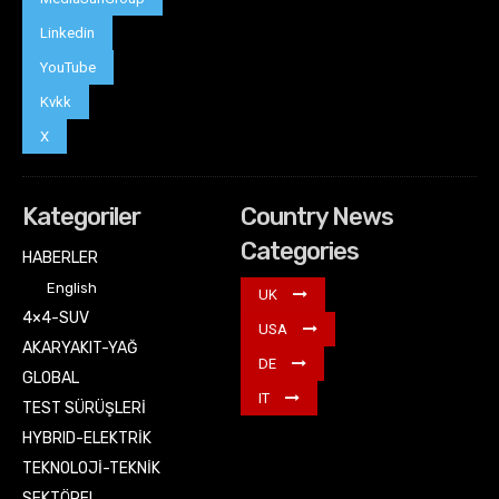
Linkedin
YouTube
Kvkk
X
Kategoriler
Country News
Categories
HABERLER
English
UK
4×4-SUV
USA
AKARYAKIT-YAĞ
DE
GLOBAL
IT
TEST SÜRÜŞLERİ
HYBRID-ELEKTRİK
TEKNOLOJİ-TEKNİK
SEKTÖREL