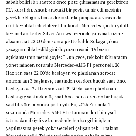
sabah belirli bir saatten önce piste çıkmamasını gerektiren
FIA kuralıdır. Ancak araçtaki bir şeyin tamir edilmesinin
gerekli olduğu istisnai durumlarda şampiyona sırasında
dört kez ihlal edilebilecek bir kural: Mercedes için bu yıl ilk
kez mekanikerler Silver Arrows üzerinde çalışmak üzere
akşam saat 22:00’den sonra pistte kaldı. Sokağa çıkma
yasağının ihlal edildiğini duyuran resmi FIA basın
açıklamasının metni şöyle: “Dün gece, tek koltuklu aracın
yönetiminden sorumlu Mercedes-AMG F1 personeli, 26
Haziran saat 22.00’de başlayan ve planlanan serbest
antrenman 3 başlangıç saatinden on dört buçuk saat önce
başlayan ve 27 Haziran saat 09.30’da, yani planlanan
başlangıç saatinden üç saat önce sona eren on bir buçuk
saatlik süre boyunca pistteydi. Bu, 2026 Formula 1
sezonunda Mercedes-AMG F1’e tanınan dört bireysel
istisnadan ilkiydi ve bu nedenle herhangi bir işlem
yapılmasına gerek yok.” Geceleri çalışan tek F1 takımı
Mercedes değil. Teknisyenlerin neden sokağa çıkma