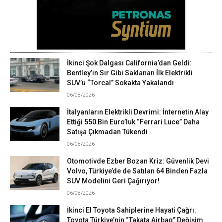
İkinci Şok Dalgası California’dan Geldi:
Bentley’in Sır Gibi Saklanan İlk Elektrikli
SUV’u “Torcal” Sokakta Yakalandı
06/08/2026
İtalyanların Elektrikli Devrimi: İnternetin Alay
Ettiği 550 Bin Euro’luk “Ferrari Luce” Daha
Satışa Çıkmadan Tükendi
06/08/2026
Otomotivde Ezber Bozan Kriz: Güvenlik Devi
Volvo, Türkiye’de de Satılan 64 Binden Fazla
SUV Modelini Geri Çağırıyor!
06/08/2026
İkinci El Toyota Sahiplerine Hayati Çağrı:
Toyota Türkiye’nin “Takata Airbag” Değişim