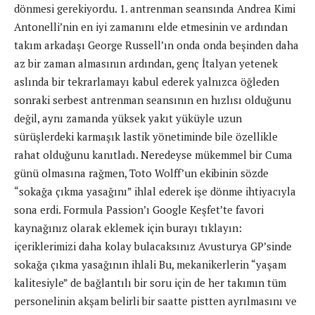
dönmesi gerekiyordu. 1. antrenman seansında Andrea Kimi
Antonelli’nin en iyi zamanını elde etmesinin ve ardından
takım arkadaşı George Russell’ın onda onda beşinden daha
az bir zaman almasının ardından, genç İtalyan yetenek
aslında bir tekrarlamayı kabul ederek yalnızca öğleden
sonraki serbest antrenman seansının en hızlısı olduğunu
değil, aynı zamanda yüksek yakıt yüküyle uzun
sürüşlerdeki karmaşık lastik yönetiminde bile özellikle
rahat olduğunu kanıtladı. Neredeyse mükemmel bir Cuma
günü olmasına rağmen, Toto Wolff’un ekibinin sözde
“sokağa çıkma yasağını” ihlal ederek işe dönme ihtiyacıyla
sona erdi. Formula Passion’ı Google Keşfet’te favori
kaynağınız olarak eklemek için burayı tıklayın:
içeriklerimizi daha kolay bulacaksınız Avusturya GP’sinde
sokağa çıkma yasağının ihlali Bu, mekanikerlerin “yaşam
kalitesiyle” de bağlantılı bir soru için de her takımın tüm
personelinin akşam belirli bir saatte pistten ayrılmasını ve