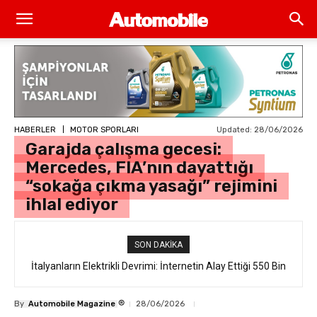
Updated:
28/06/2026
HABERLER
MOTOR SPORLARI
Garajda çalışma gecesi:
Mercedes, FIA’nın dayattığı
“sokağa çıkma yasağı” rejimini
ihlal ediyor
SON DAKIKA
İtalyanların Elektrikli Devrimi: İnternetin Alay Ettiği 550 Bin
Euro’luk “Ferrari Luce” Daha Satışa Çıkmadan Tükendi
®
By
Automobile Magazine
28/06/2026