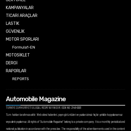
KAMPANYALAR
TİCARİ ARAÇLAR
LASTİK
GÜVENLİK
MOTOR SPORLARI
Formula1-EN
MOTOSİKLET
DERGİ
RAPORLAR
REPORTS
Automobile Magazine
TÜRKİYE CUMHURİYETİ ULUSAL RESMİ YAYINIDIR. ISSN NO: 2148-0001
Tüm hakları tarafımıza aittir. Web sitesi haberleri, yayın görüntüleri ve yazıları izinsiz hiçbir şekilde kopyalanamaz
veya alıntı yapılamaz. All rights of “Automobile Magazine” belong to a private company. It is a monthly periodical and
national publication in accordance with the press law. The responsibility of the advertisements used in the content