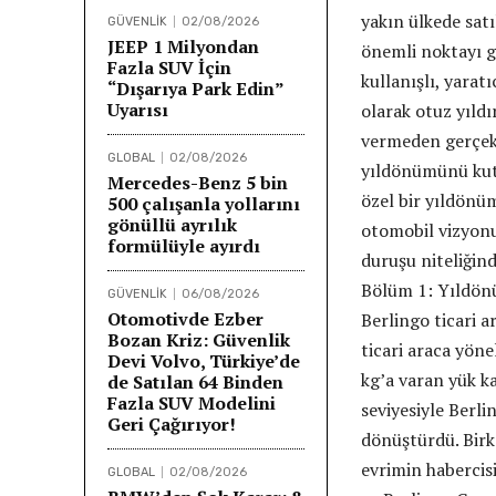
yakın ülkede sat
GÜVENLİK
02/08/2026
JEEP 1 Milyondan
önemli noktayı g
Fazla SUV İçin
kullanışlı, yarat
“Dışarıya Park Edin”
Uyarısı
olarak otuz yıld
vermeden gerçek 
GLOBAL
02/08/2026
yıldönümünü kutl
Mercedes-Benz 5 bin
özel bir yıldönüm
500 çalışanla yollarını
gönüllü ayrılık
otomobil vizyonu
formülüyle ayırdı
duruşu niteliğind
Bölüm 1: Yıldönü
GÜVENLİK
06/08/2026
Otomotivde Ezber
Berlingo ticari 
Bozan Kriz: Güvenlik
ticari araca yöne
Devi Volvo, Türkiye’de
kg’a varan yük k
de Satılan 64 Binden
Fazla SUV Modelini
seviyesiyle Berli
Geri Çağırıyor!
dönüştürdü. Birk
evrimin habercisi
GLOBAL
02/08/2026