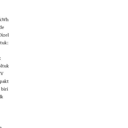
 kWh
de
Dizel
tuk:
:
oltuk
CV
mpakt
biri
lk
e