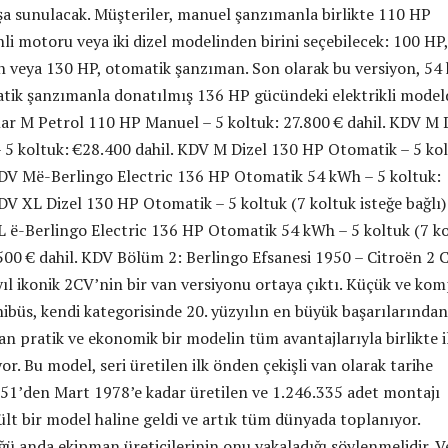
ışa sunulacak. Müşteriler, manuel şanzımanla birlikte 110 HP
li motoru veya iki dizel modelinden birini seçebilecek: 100 HP,
 veya 130 HP, otomatik şanzıman. Son olarak bu versiyon, 54
tik şanzımanla donatılmış 136 HP gücündeki elektrikli model
lar M Petrol 110 HP Manuel – 5 koltuk: 27.800 € dahil. KDV M 
5 koltuk: €28.400 dahil. KDV M Dizel 130 HP Otomatik – 5 kol
KDV Më-Berlingo Electric 136 HP Otomatik 54 kWh – 5 koltuk:
DV XL Dizel 130 HP Otomatik – 5 koltuk (7 koltuk isteğe bağlı)
XL ë-Berlingo Electric 136 HP Otomatik 54 kWh – 5 koltuk (7 k
9.500 € dahil. KDV Bölüm 2: Berlingo Efsanesi 1950 – Citroën 2 
ıl ikonik 2CV’nin bir van versiyonu ortaya çıktı. Küçük ve ko
ibüs, kendi kategorisinde 20. yüzyılın en büyük başarılarından 
an pratik ve ekonomik bir modelin tüm avantajlarıyla birlikte i
or. Bu model, seri üretilen ilk önden çekişli van olarak tarihe
51’den Mart 1978’e kadar üretilen ve 1.246.335 adet montajı
ült bir model haline geldi ve artık tüm dünyada toplanıyor.
ğü anda ekipman üreticilerinin onu yakaladığı söylenmelidir. V