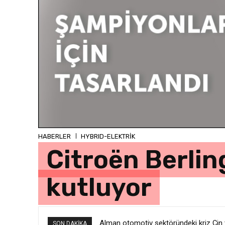
HABERLER
HYBRID-ELEKTRİK
Citroën Berling
kutluyor
Alman otomotiv sektöründeki kriz Çin v
SON DAKIKA