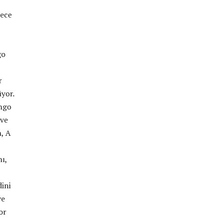
rece
go
r
üyor.
ingo
 ve
n, A
nı,
dini
ve
or