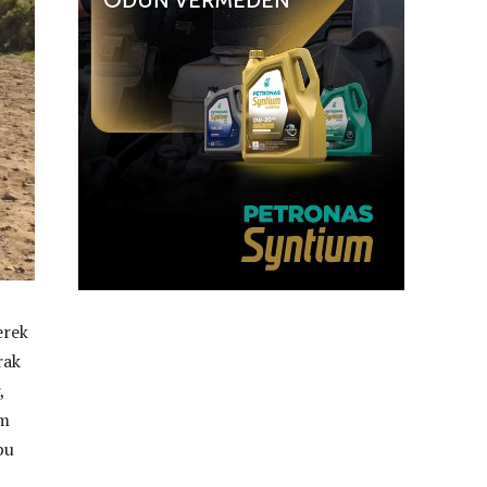
erek
rak
,
am
bu