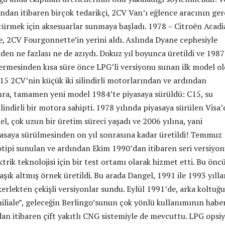
ından itibaren birçok tedarikçi, 2CV Van’ı eğlence aracının ge
rmek için aksesuarlar sunmaya başladı. 1978 – Citroën Acad
, 2CV Fourgonnette’in yerini aldı. Aslında Dyane cephesiyle
den ne fazlası ne de azıydı. Dokuz yıl boyunca üretildi ve 1987
ermesinden kısa süre önce LPG’li versiyonu sunan ilk model ol
15 2CV’nin küçük iki silindirli motorlarından ve ardından
ra, tamamen yeni model 1984’te piyasaya sürüldü: C15, su
lindirli bir motora sahipti. 1978 yılında piyasaya sürülen Visa
l, çok uzun bir üretim süreci yaşadı ve 2006 yılına, yani
asaya sürülmesinden on yıl sonrasına kadar üretildi! Temmuz
otipi sunulan ve ardından Ekim 1990’dan itibaren seri versiyo
trik teknolojisi için bir test ortamı olarak hizmet etti. Bu önc
şık altmış örnek üretildi. Bu arada Dangel, 1991 ile 1993 yılla
erlekten çekişli versiyonlar sundu. Eylül 1991’de, arka koltuğu
miliale”, geleceğin Berlingo’sunun çok yönlü kullanımının haber
dan itibaren çift yakıtlı CNG sistemiyle de mevcuttu. LPG opsi