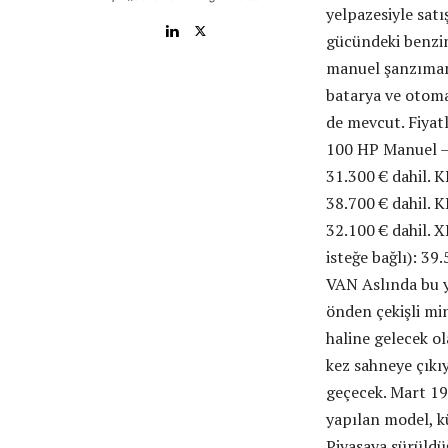
yelpazesiyle sat
gücündeki benzin
manuel şanzıman
batarya ve otoma
de mevcut. Fiyat
100 HP Manuel – 
31.300 € dahil. 
38.700 € dahil. K
32.100 € dahil. 
isteğe bağlı): 3
VAN Aslında bu y
önden çekişli min
haline gelecek ol
kez sahneye çıkıy
geçecek. Mart 19
yapılan model, k
Piyasaya sürüldü