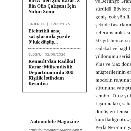
BMW’den Şok Karar: 8
ve Berlingo Gran
Bin Ofis Çalışanı İçin
sürüldü. Böylece
Yolun Sonu
geniş, çok yönlü,
şekilde tasarlan
HABERLER
05/08/2026
Elektrikli araç
referans noktası 
satışlarında yüzde
30. yıl: benzersi
9’luk düşüş…
sadakat ve bağlıl
GLOBAL
02/08/2026
yıldönümü serisi 
Renault’dan Radikal
Plus ve Max dona
Karar: Mühendislik
müşterilerinin en
Departmanında 800
Kişilik İstihdam
modelin ruhuna so
Kesintisi
sütununa yapıştır
sembol. Otuz yıllı
taşınmaları, sab
dönüşleri temsil 
kanıtladığı otuz 
Automobile Magazine
Perla Nera’nın ya
https://automobilemagazine.com.tr