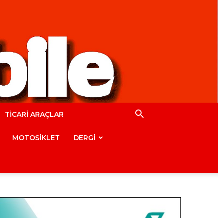
TİCARİ ARAÇLAR
MOTOSİKLET
DERGİ