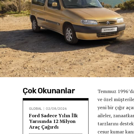
Çok Okunanlar
Temmuz 1996’da C
ve özel müşterile
yeni bir çığır aç
GLOBAL
02/08/2026
Ford Sadece Yılın İlk
aileler, zanaatka
Yarısında 12 Milyon
tarzlarını deste
Araç Çağırdı
cesur kumar kanı