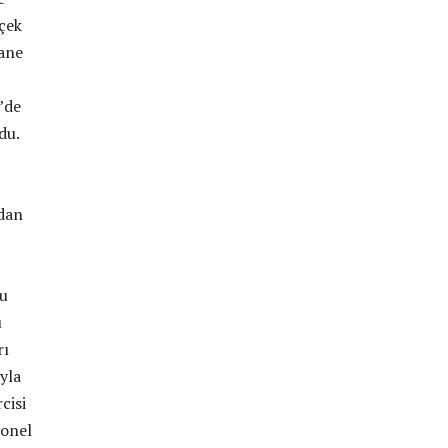
rçek
iane
’de
du.
’dan
nu
ü
rı
yla
cisi
yonel