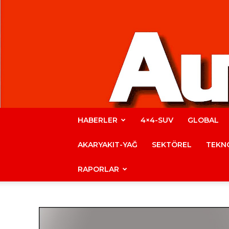
HABERLER
4×4-SUV
GLOBAL
AKARYAKIT-YAĞ
SEKTÖREL
TEKNO
RAPORLAR