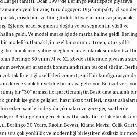
d Large) tanıttı. Ocak 1997’de Berlingo Multispace piyasaya
 tamamen yeni bir araç türü doğuyor: Dışı kompakt, içi son de
 parlak, erişilebilir ve tüm günlük ihtiyaçlarınızı karşılayacak
mış. Eğlence aracı segmenti doğdu ve bu segmentin yüzü ve
haline geldi. Ve model marka içinde marka haline geldi. Berlin
z bir modeli kutlamak için özel bir sürüm Citroën, otuz yıllık
ığı kutlamak için, yalnızca eğlence aracı olarak sunulan özel bi
olan Berlingo 30 yılını M ve XL gövde stillerinde piyasaya sür
nım seviyeleri arasında konumlandırılan bu özel sürüm, Berl
 çok takdir ettiği özellikleri cömert, zarif bir konfigürasyonda
n derece sadık bir şekilde bir araya getiriyor. Bu özel versiyo
ılmış bir “30” arması ile işaretlenmiştir. Basit ama anlamlı bir
k günlük işe gidiş gelişleri, hazırlıksız tatilleri, inşaat sahaları
ahın erken saatlerinde yola çıkmaları ve gece geç saatlerde
ediyor. Berlingo’nun gerçek hayatta sadık bir ortak olarak ken
yıl. Berlingo 30 Years, Kaolin Beyazı, Kiama Mavisi, Çelik Grisi 
nı sıra çok yönlülük ve modernliği birleştiren eksiksiz bir mot