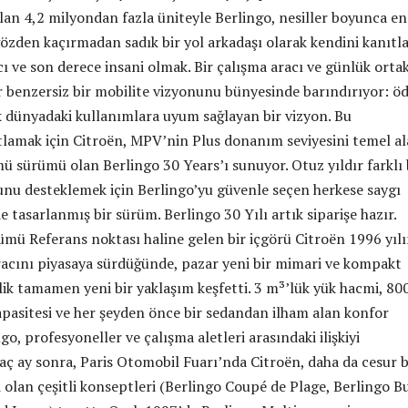
ılan 4,2 milyondan fazla üniteyle Berlingo, nesiller boyunca en
özden kaçırmadan sadık bir yol arkadaşı olarak kendini kanıtla
ıcı ve son derece insani olmak. Bir çalışma aracı ve günlük orta
ır benzersiz bir mobilite vizyonunu bünyesinde barındırıyor: ö
dünyadaki kullanımlara uyum sağlayan bir vizyon. Bu
amak için Citroën, MPV’nin Plus donanım seviyesini temel a
ü sürümü olan Berlingo 30 Years’ı sunuyor. Otuz yıldır farklı 
nu desteklemek için Berlingo’yu güvenle seçen herkese saygı
e tasarlanmış bir sürüm. Berlingo 30 Yılı artık siparişe hazır.
mü Referans noktası haline gelen bir içgörü Citroën 1996 yıl
aracını piyasaya sürdüğünde, pazar yeni bir mimari ve kompakt
lik tamamen yeni bir yaklaşım keşfetti. 3 m³’lük yük hacmi, 80
apasitesi ve her şeyden önce bir sedandan ilham alan konfor
ngo, profesyoneller ve çalışma aletleri arasındaki ilişkiyi
aç ay sonra, Paris Otomobil Fuarı’nda Citroën, daha da cesur b
 olan çeşitli konseptleri (Berlingo Coupé de Plage, Berlingo Bu