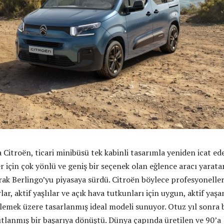
itroën, ticari minibüsü tek kabinli tasarımla yeniden icat ed
r için çok yönlü ve geniş bir seçenek olan eğlence aracı yarata
arak Berlingo’yu piyasaya sürdü. Citroën böylece profesyoneller
rlar, aktif yaşlılar ve açık hava tutkunları için uygun, aktif yaş
klemek üzere tasarlanmış ideal modeli sunuyor. Otuz yıl sonra 
tlanmış bir başarıya dönüştü. Dünya çapında üretilen ve 90’a