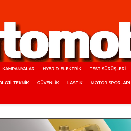
KAMPANYALAR
HYBRID-ELEKTRİK
TEST SÜRÜŞLERİ
Automobile
LOJİ-TEKNİK
GÜVENLİK
LASTİK
MOTOR SPORLARI
Magazine