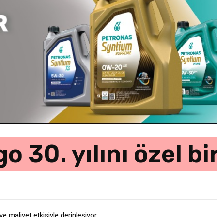
o 30. yılını özel bi
e maliyet etkisiyle derinleşiyor