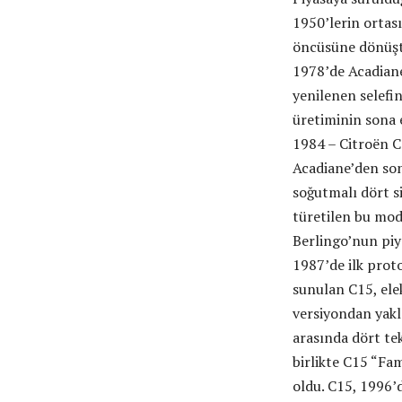
1950’lerin ortas
öncüsüne dönüştü
1978’de Acadiane
yenilenen selefin
üretiminin sona 
1984 – Citroën C
Acadiane’den son
soğutmalı dört si
türetilen bu mode
Berlingo’nun piy
1987’de ilk prot
sunulan C15, elek
versiyondan yakla
arasında dört tek
birlikte C15 “Fa
oldu. C15, 1996’