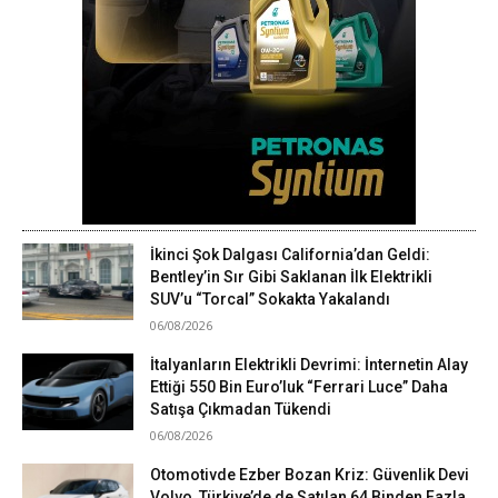
İkinci Şok Dalgası California’dan Geldi:
Bentley’in Sır Gibi Saklanan İlk Elektrikli
SUV’u “Torcal” Sokakta Yakalandı
06/08/2026
İtalyanların Elektrikli Devrimi: İnternetin Alay
Ettiği 550 Bin Euro’luk “Ferrari Luce” Daha
Satışa Çıkmadan Tükendi
06/08/2026
Otomotivde Ezber Bozan Kriz: Güvenlik Devi
Volvo, Türkiye’de de Satılan 64 Binden Fazla