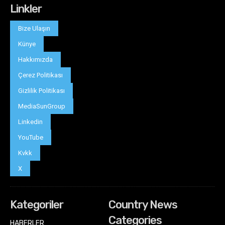
Linkler
Bize Ulaşın
Künye
Hakkımızda
Çerez Politikası
Gizlilik Politikası
MediaSunGroup
Linkedin
YouTube
Kvkk
X
Kategoriler
Country News
Categories
HABERLER