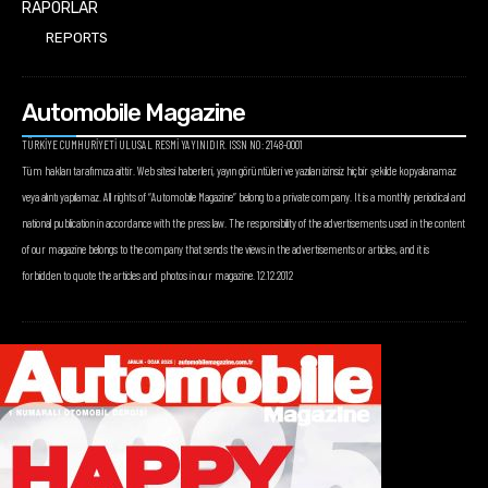
RAPORLAR
REPORTS
Automobile Magazine
TÜRKİYE CUMHURİYETİ ULUSAL RESMİ YAYINIDIR. ISSN NO: 2148-0001
Tüm hakları tarafımıza aittir. Web sitesi haberleri, yayın görüntüleri ve yazıları izinsiz hiçbir şekilde kopyalanamaz
veya alıntı yapılamaz. All rights of “Automobile Magazine” belong to a private company. It is a monthly periodical and
national publication in accordance with the press law. The responsibility of the advertisements used in the content
of our magazine belongs to the company that sends the views in the advertisements or articles, and it is
forbidden to quote the articles and photos in our magazine. 12.12.2012