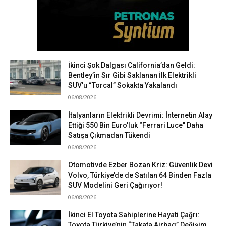
İkinci Şok Dalgası California’dan Geldi:
Bentley’in Sır Gibi Saklanan İlk Elektrikli
SUV’u “Torcal” Sokakta Yakalandı
06/08/2026
İtalyanların Elektrikli Devrimi: İnternetin Alay
Ettiği 550 Bin Euro’luk “Ferrari Luce” Daha
Satışa Çıkmadan Tükendi
06/08/2026
Otomotivde Ezber Bozan Kriz: Güvenlik Devi
Volvo, Türkiye’de de Satılan 64 Binden Fazla
SUV Modelini Geri Çağırıyor!
06/08/2026
İkinci El Toyota Sahiplerine Hayati Çağrı:
Toyota Türkiye’nin “Takata Airbag” Değişim