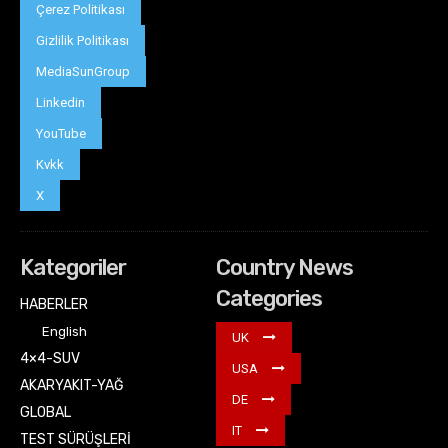
Çerez Politikası
Gizlilik Politikası
MediaSunGroup
Linkedin
YouTube
Kvkk
X
Kategoriler
Country News
Categories
HABERLER
English
UK
4×4-SUV
USA
AKARYAKIT-YAĞ
DE
GLOBAL
IT
TEST SÜRÜŞLERİ