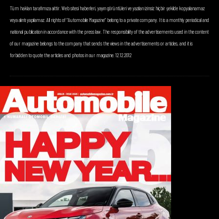
Tüm hakları tarafımıza aittir. Web sitesi haberleri, yayın görüntüleri ve yazıları izinsiz hiçbir şekilde kopyalanamaz
veya alıntı yapılamaz. All rights of “Automobile Magazine” belong to a private company. It is a monthly periodical and
national publication in accordance with the press law. The responsibility of the advertisements used in the content
of our magazine belongs to the company that sends the views in the advertisements or articles, and it is
forbidden to quote the articles and photos in our magazine. 12.12.2012