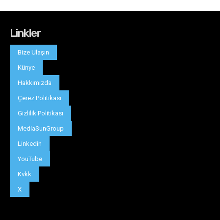
Linkler
Bize Ulaşın
Künye
Hakkımızda
Çerez Politikası
Gizlilik Politikası
MediaSunGroup
Linkedin
YouTube
Kvkk
X