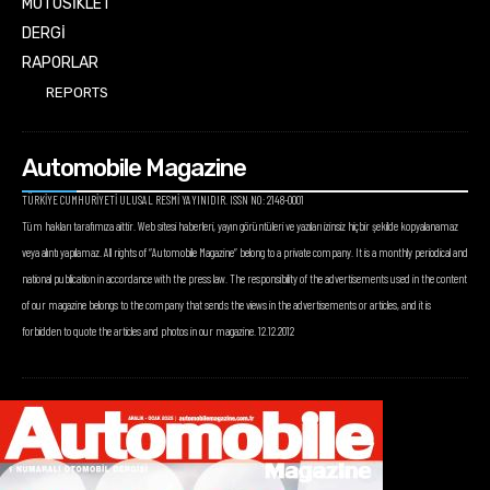
MOTOSİKLET
DERGİ
RAPORLAR
REPORTS
Automobile Magazine
TÜRKİYE CUMHURİYETİ ULUSAL RESMİ YAYINIDIR. ISSN NO: 2148-0001
Tüm hakları tarafımıza aittir. Web sitesi haberleri, yayın görüntüleri ve yazıları izinsiz hiçbir şekilde kopyalanamaz
veya alıntı yapılamaz. All rights of “Automobile Magazine” belong to a private company. It is a monthly periodical and
national publication in accordance with the press law. The responsibility of the advertisements used in the content
of our magazine belongs to the company that sends the views in the advertisements or articles, and it is
forbidden to quote the articles and photos in our magazine. 12.12.2012