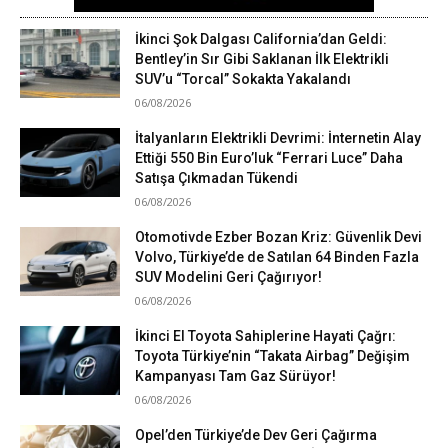
İkinci Şok Dalgası California’dan Geldi:
Bentley’in Sır Gibi Saklanan İlk Elektrikli
SUV’u “Torcal” Sokakta Yakalandı
06/08/2026
İtalyanların Elektrikli Devrimi: İnternetin Alay
Ettiği 550 Bin Euro’luk “Ferrari Luce” Daha
Satışa Çıkmadan Tükendi
06/08/2026
Otomotivde Ezber Bozan Kriz: Güvenlik Devi
Volvo, Türkiye’de de Satılan 64 Binden Fazla
SUV Modelini Geri Çağırıyor!
06/08/2026
İkinci El Toyota Sahiplerine Hayati Çağrı:
Toyota Türkiye’nin “Takata Airbag” Değişim
Kampanyası Tam Gaz Sürüyor!
06/08/2026
Opel’den Türkiye’de Dev Geri Çağırma