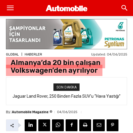
Updated:
04/06/2025
GLOBAL
HABERLER
Almanya’da 20 bin çalışan
Volkswagen’den ayrılıyor
SON DAKIKA
Jaguar Land Rover, 250 Binden Fazla SUV’u “Hava Yastığı”
Hatasıyla Geri Çağırıyor
®
By
Automobile Magazine
04/06/2025