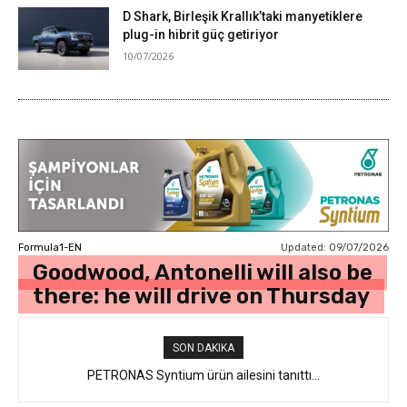
D Shark, Birleşik Krallık’taki manyetiklere
plug-in hibrit güç getiriyor
10/07/2026