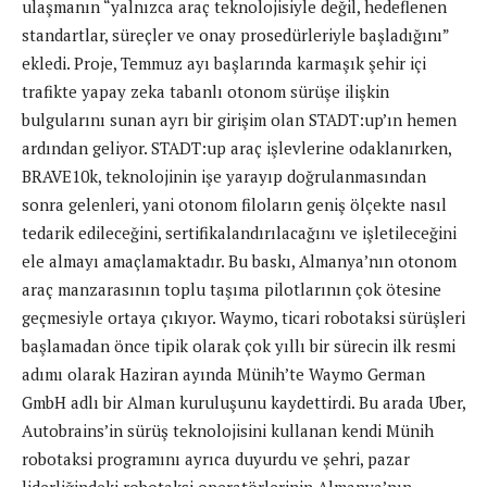
ulaşmanın “yalnızca araç teknolojisiyle değil, hedeflenen
standartlar, süreçler ve onay prosedürleriyle başladığını”
ekledi. Proje, Temmuz ayı başlarında karmaşık şehir içi
trafikte yapay zeka tabanlı otonom sürüşe ilişkin
bulgularını sunan ayrı bir girişim olan STADT:up’ın hemen
ardından geliyor. STADT:up araç işlevlerine odaklanırken,
BRAVE10k, teknolojinin işe yarayıp doğrulanmasından
sonra gelenleri, yani otonom filoların geniş ölçekte nasıl
tedarik edileceğini, sertifikalandırılacağını ve işletileceğini
ele almayı amaçlamaktadır. Bu baskı, Almanya’nın otonom
araç manzarasının toplu taşıma pilotlarının çok ötesine
geçmesiyle ortaya çıkıyor. Waymo, ticari robotaksi sürüşleri
başlamadan önce tipik olarak çok yıllı bir sürecin ilk resmi
adımı olarak Haziran ayında Münih’te Waymo German
GmbH adlı bir Alman kuruluşunu kaydettirdi. Bu arada Uber,
Autobrains’in sürüş teknolojisini kullanan kendi Münih
robotaksi programını ayrıca duyurdu ve şehri, pazar
liderliğindeki robotaksi operatörlerinin Almanya’nın