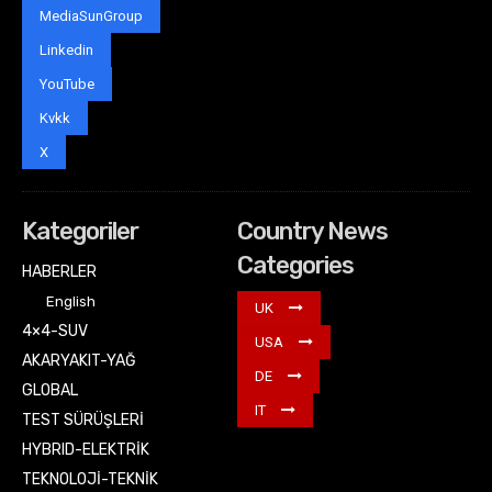
MediaSunGroup
Linkedin
YouTube
Kvkk
X
Kategoriler
Country News
Categories
HABERLER
English
UK
4×4-SUV
USA
AKARYAKIT-YAĞ
DE
GLOBAL
IT
TEST SÜRÜŞLERİ
HYBRID-ELEKTRİK
TEKNOLOJİ-TEKNİK