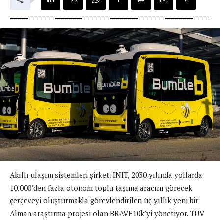
Akıllı ulaşım sistemleri şirketi INIT, 2030 yılında yollarda
10.000’den fazla otonom toplu taşıma aracını görecek
çerçeveyi oluşturmakla görevlendirilen üç yıllık yeni bir
Alman araştırma projesi olan BRAVE10k’yi yönetiyor. TÜV