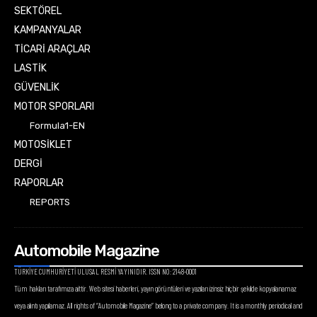
SEKTÖREL
KAMPANYALAR
TİCARİ ARAÇLAR
LASTİK
GÜVENLİK
MOTOR SPORLARI
Formula1-EN
MOTOSİKLET
DERGİ
RAPORLAR
REPORTS
Automobile Magazine
TÜRKİYE CUMHURİYETİ ULUSAL RESMİ YAYINIDIR. ISSN NO: 2148-0001
Tüm hakları tarafımıza aittir. Web sitesi haberleri, yayın görüntüleri ve yazıları izinsiz hiçbir şekilde kopyalanamaz
veya alıntı yapılamaz. All rights of “Automobile Magazine” belong to a private company. It is a monthly periodical and