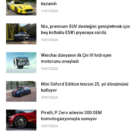
kazandı
11/07/2026
Nio, premium SUV desteğini genişletmek için
beş koltuklu ES8’i piyasaya sürdü
10/07/2026
Weichai dünyanın ilk Çin VI hidrojen
motorunu onayladı
10/07/2026
Mini Oxford Edition tesisin 25. yıl dönümünü
kutluyor
10/07/2026
Pirelli, P Zero ailesini 300 OEM
homologasyonuyla sunuyor
10/07/2026