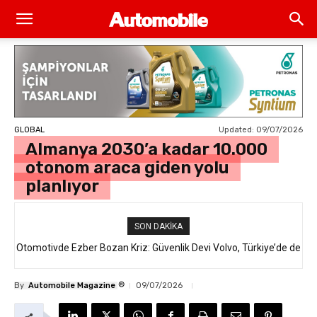
Updated:
09/07/2026
GLOBAL
Almanya 2030’a kadar 10.000
otonom araca giden yolu
planlıyor
SON DAKIKA
Otomotivde Ezber Bozan Kriz: Güvenlik Devi Volvo, Türkiye’de de
Satılan 64 Binden Fazla SUV Modelini Geri Çağırıyor!
®
By
Automobile Magazine
09/07/2026