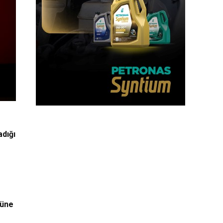
adığı
müne