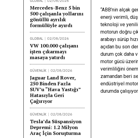
GLOBAL
02/08/2026
Mercedes-Benz 5 bin
“ABB’nin alçak ger
500 çalışanla yollarını
enerji verimli, dü
gönüllü ayrılık
teknoloji ve yenil
formülüyle ayırdı
motorun doğru çık
arabayı sürüp hız
GLOBAL
02/08/2026
VW 100.000 çalışanı
açıdan bu son dere
işten çıkarmayı
durum çok daha v
masaya yatırdı
motor gücü üzerin
verimliliğini önem
GÜVENLİK
02/08/2026
zamandan beri sek
Jaguar Land Rover,
250 Binden Fazla
endüstriyel motor
SUV’u “Hava Yastığı”
durumda çalışıyor
Hatasıyla Geri
Çağırıyor
GÜVENLİK
02/08/2026
Tesla’da Süspansiyon
Depremi: 1.2 Milyon
Araç İçin Soruşturma