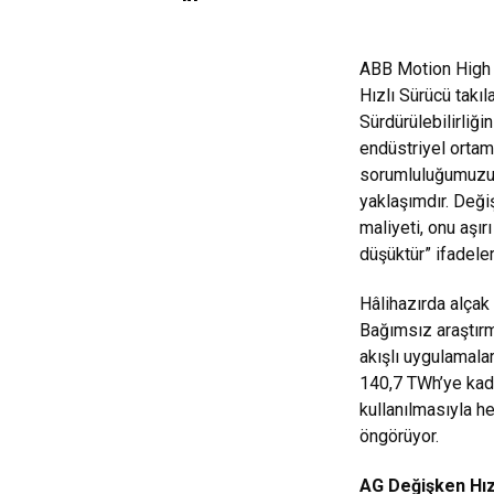
ABB Motion High 
Hızlı Sürücü takıl
Sürdürülebilirliği
endüstriyel ortam
sorumluluğumuzu y
yaklaşımdır. Deği
maliyeti, onu aşı
düşüktür” ifadeleri
Hâlihazırda alçak
Bağımsız araştırm
akışlı uygulamalar
140,7 TWh’ye kada
kullanılmasıyla h
öngörüyor.
AG Değişken Hızl