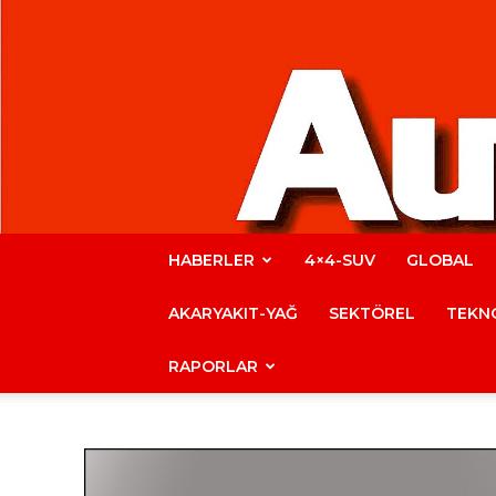
HABERLER
4×4-SUV
GLOBAL
AKARYAKIT-YAĞ
SEKTÖREL
TEKNO
RAPORLAR