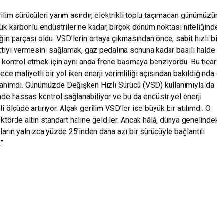
ilim sürücüleri yarım asırdır, elektrikli toplu taşımadan günümüzü
şük karbonlu endüstrilerine kadar, birçok dönüm noktası niteliğind
iğin parçası oldu. VSD’lerin ortaya çıkmasından önce, sabit hızlı bi
tıyı vermesini sağlamak, gaz pedalına sonuna kadar basılı halde
ı kontrol etmek için aynı anda frene basmaya benziyordu. Bu ticar
ce maliyetli bir yol iken enerji verimliliği açısından bakıldığında
ahimdi. Günümüzde Değişken Hızlı Sürücü (VSD) kullanımıyla da
de hassas kontrol sağlanabiliyor ve bu da endüstriyel enerji
li ölçüde artırıyor. Alçak gerilim VSD’ler ise büyük bir atılımdı. O
törde altın standart haline geldiler. Ancak hâlâ, dünya genelinde
ların yalnızca yüzde 25’inden daha azı bir sürücüyle bağlantılı
.”