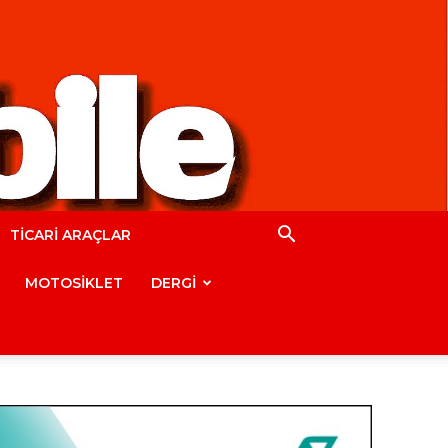
TİCARİ ARAÇLAR
MOTOSİKLET
DERGİ