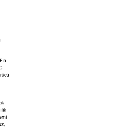
i
 Fin
AC
ürücü
ak
ilik
temi
uz,