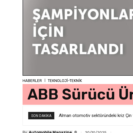
HABERLER
TEKNOLOJİ-TEKNİK
ABB Sürücü Ür
Alman otomotiv sektöründeki kriz Çin v
SON DAKIKA
®
By
Automobile Magazine
20/10/2025