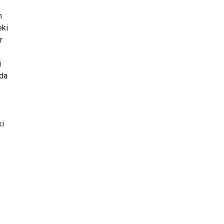
n
eki
r
i
 da
ki