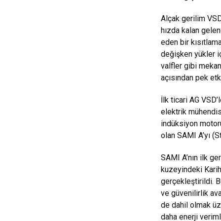
Alçak gerilim VSD,
hızda kalan gele
eden bir kısıtlam
değişken yükler i
valfler gibi meka
açısından pek etki
İlk ticari AG VSD’
elektrik mühendisl
indüksiyon motoru
olan SAMI A’yı (
SAMI A’nın ilk ger
kuzeyindeki Karih
gerçekleştirildi. 
ve güvenilirlik av
de dahil olmak üz
daha enerji veriml