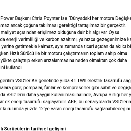
Power Başkanı Chris Poynter ise “Dünyadaki her motora Değişk
amaz ancak çoğuna takılması gerektiği tartışılmaz bir gerçektir.
n maliyet açısından erişilmez olduğuna dair bir algı var. Oysa
da enerji verimliliği ve karbon azaltımı, yalnızca gezegenimize ka
erine getirmekle kalmaz, aynı zamanda ticari açıdan da akılcı bi
şken Hızlı Sürücü ile bir motoru çalıştırmanın toplam sahip olma
rı yükte çalıştırıp erken arızalanmasına neden olmaktan çok daha
ni kullandı.
 gerilim VSD’ler AB genelinde yılda 41 TWh elektrik tasarrufu sağl
alara göre; pompalar, fanlar ve kompresörler gibi sabit ve değiş
da VSD’lerin daha yaygın kullanılması halinde, Avrupa Birliği her y
r ek enerji tasarrufu sağlayabilir. ABB, bu senaryolarda VSD’lerin
er kurulumda yüzde 12’ye varan enerji tasarrufu sağlanabileceğini
ı Sürücülerin tarihsel gelişimi