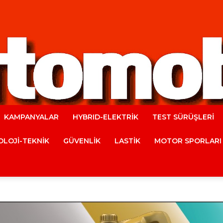
KAMPANYALAR
HYBRID-ELEKTRİK
TEST SÜRÜŞLERİ
Automobile
LOJİ-TEKNİK
GÜVENLİK
LASTİK
MOTOR SPORLARI
Magazine