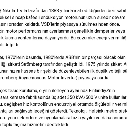
 Nikola Tesla tarafından 1888 yılında icat edildiğinden beri sabit
neksel sincap kafesli endüksiyon motorunun uzun süredir devam
asını ortadan kaldırdı. VSD’lerin piyasaya sürülmesinden önce,
çin motor performansının ayarlanması genellikle damperler veya
nik kısma yöntemlerine dayanıyordu. Bu çözümler enerji verimliliğ
li değildi.
ler, 1970’lerin başında, 1980’lerde ABB’nin bir parçası olacak olan
iği şirketi Strömberg tarafından geliştirildi. 1975 yılında şirket, 
nun hızını hassas bir şekilde düzenleyebilen ilk düşük voltajlı s
Strömberg Asynchronous Motor Inverter) piyasaya sürdü.
çek tesis kurulumu, o yılın ilerleyen aylarında Finlandiya’nın
aara kereste fabrikasında üç adet 350 kVA/500 V ünite kullanılar
Bu, değişken hız kontrolünün endüstriyel ortamda ölçülebilir veriml
antajları sağlayabileceğini gösterdi. Teknoloji, Helsinki metro sis
ere yeni sektörlere ve uygulamalara hızla yayıldı ve daha soruns
i toplu taşıma hizmetini destekledi.