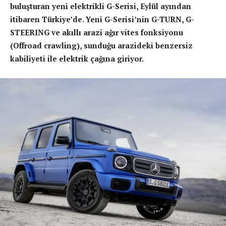
bulu
ş
turan yeni elektrikli G-Serisi, Eylül ayından
itibaren Türkiye’de.
Yeni G-Serisi’nin G-TURN, G-
STEERING ve ak
ı
ll
ı
arazi a
ğ
ı
r vites fonksiyonu
(Offroad crawling), sundu
ğu
arazideki benzersiz
kabiliyeti ile elektrik ça
ğ
ı
na giriyor.