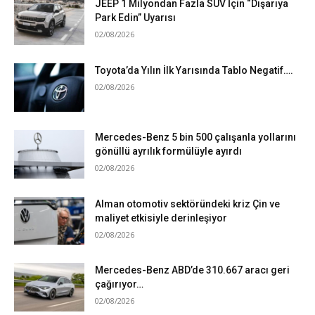
JEEP 1 Milyondan Fazla SUV İçin “Dışarıya
Park Edin” Uyarısı
02/08/2026
Toyota’da Yılın İlk Yarısında Tablo Negatif….
02/08/2026
Mercedes-Benz 5 bin 500 çalışanla yollarını
gönüllü ayrılık formülüyle ayırdı
02/08/2026
Alman otomotiv sektöründeki kriz Çin ve
maliyet etkisiyle derinleşiyor
02/08/2026
Mercedes-Benz ABD’de 310.667 aracı geri
çağırıyor…
02/08/2026