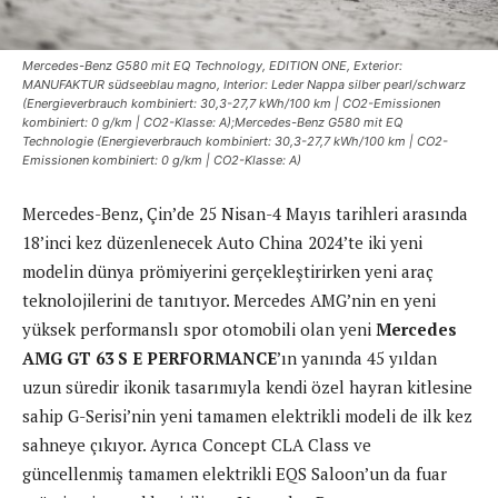
Mercedes-Benz G580 mit EQ Technology, EDITION ONE, Exterior:
MANUFAKTUR südseeblau magno, Interior: Leder Nappa silber pearl/schwarz
(Energieverbrauch kombiniert: 30,3-27,7 kWh/100 km | CO2-Emissionen
kombiniert: 0 g/km | CO2-Klasse: A);Mercedes-Benz G580 mit EQ
Technologie (Energieverbrauch kombiniert: 30,3-27,7 kWh/100 km | CO2-
Emissionen kombiniert: 0 g/km | CO2-Klasse: A)
Mercedes-Benz, Çin’de 25 Nisan-4 Mayıs tarihleri arasında
18’inci kez düzenlenecek Auto China 2024’te iki yeni
modelin dünya prömiyerini gerçekleştirirken yeni araç
teknolojilerini de tanıtıyor. Mercedes AMG’nin en yeni
yüksek performanslı spor otomobili olan yeni
Mercedes
AMG GT 63 S E PERFORMANCE
’ın yanında 45 yıldan
uzun süredir ikonik tasarımıyla kendi özel hayran kitlesine
sahip G-Serisi’nin yeni tamamen elektrikli modeli de ilk kez
sahneye çıkıyor. Ayrıca Concept CLA Class ve
güncellenmiş tamamen elektrikli EQS Saloon’un da fuar