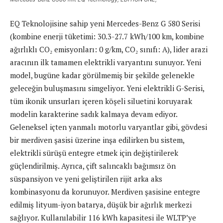
EQ Teknolojisine sahip yeni Mercedes-Benz G 580 Serisi
(kombine enerji tüketimi: 30.3-27.7 kWh/100 km, kombine
ağırlıklı CO₂ emisyonları: 0 g/km, CO₂ sınıfı: A), lider arazi
aracının ilk tamamen elektrikli varyantını sunuyor. Yeni
model, bugüne kadar görülmemiş bir şekilde gelenekle
geleceğin buluşmasını simgeliyor. Yeni elektrikli G-Serisi,
tüm ikonik unsurları içeren köşeli siluetini koruyarak
modelin karakterine sadık kalmaya devam ediyor.
Geleneksel içten yanmalı motorlu varyantlar gibi, gövdesi
bir merdiven şasisi üzerine inşa edilirken bu sistem,
elektrikli sürüşü entegre etmek için değiştirilerek
güçlendirilmiş. Ayrıca, çift salıncaklı bağımsız ön
süspansiyon ve yeni geliştirilen rijit arka aks
kombinasyonu da korunuyor. Merdiven şasisine entegre
edilmiş lityum-iyon batarya, düşük bir ağırlık merkezi
sağlıyor. Kullanılabilir 116 kWh kapasitesi ile WLTP’ye