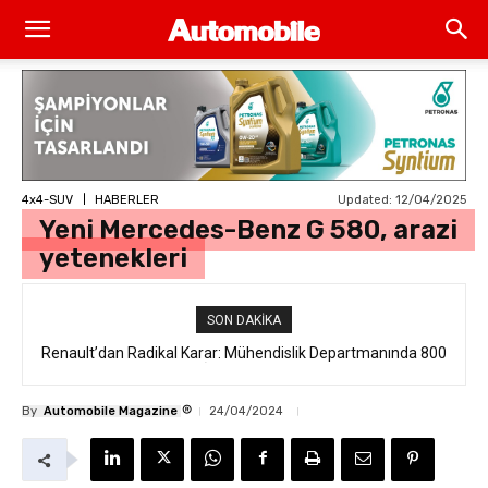
Updated:
12/04/2025
4x4-SUV
HABERLER
Yeni Mercedes-Benz G 580, arazi
yetenekleri
SON DAKIKA
Renault’dan Radikal Karar: Mühendislik Departmanında 800
Kişilik İstihdam Kesintisi
®
By
Automobile Magazine
24/04/2024