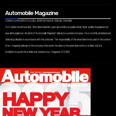
Automobile Magazine
TÜRKİYE CUMHURİYETİ ULUSAL RESMİ YAYINIDIR. ISSN NO: 2148-0001
Tüm hakları tarafımıza aittir. Web sitesi haberleri, yayın görüntüleri ve yazıları izinsiz hiçbir şekilde kopyalanamaz
veya alıntı yapılamaz. All rights of “Automobile Magazine” belong to a private company. It is a monthly periodical and
national publication in accordance with the press law. The responsibility of the advertisements used in the content
of our magazine belongs to the company that sends the views in the advertisements or articles, and it is
forbidden to quote the articles and photos in our magazine. 12.12.2012