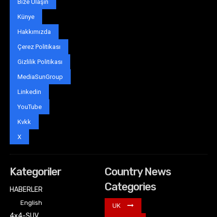
Bize Ulaşın
Künye
Hakkımızda
Çerez Politikası
Gizlilik Politikası
MediaSunGroup
Linkedin
YouTube
Kvkk
X
Kategoriler
Country News
Categories
HABERLER
English
UK
4×4-SUV