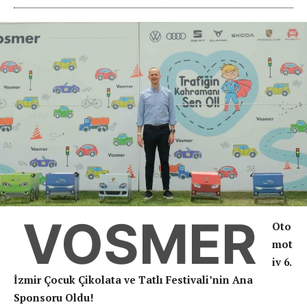
VOSMER
Oto
mot
iv
6.
İzmir Çocuk Çikolata ve Tatlı Festivali
’nin Ana
Sponsoru Oldu!