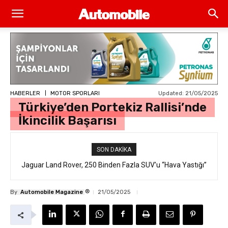
Updated:
21/05/2025
HABERLER
MOTOR SPORLARI
Türkiye’den Portekiz Rallisi’nde
İkincilik Başarısı
SON DAKIKA
Jaguar Land Rover, 250 Binden Fazla SUV’u “Hava Yastığı”
Hatasıyla Geri Çağırıyor
®
By
Automobile Magazine
21/05/2025