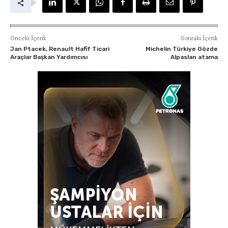
Önceki İçerik
Sonraki İçerik
Jan Ptacek, Renault Hafif Ticari
Michelin Türkiye Gözde
Araçlar Başkan Yardımcısı
Alpaslan atama