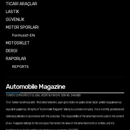
TİCARİ ARAÇLAR
LASTİK
GÜVENLİK
MOTOR SPORLARI
Formula1-EN
MOTOSİKLET
DERGİ
RAPORLAR
REPORTS
Automobile Magazine
TÜRKİYE CUMHURİYETİ ULUSAL RESMİ YAYINIDIR. ISSN NO: 2148-0001
Tüm hakları tarafımıza aittir. Web sitesi haberleri, yayın görüntüleri ve yazıları izinsiz hiçbir şekilde kopyalanamaz
veya alıntı yapılamaz. All rights of “Automobile Magazine” belong to a private company. It is a monthly periodical and
national publication in accordance with the press law. The responsibility of the advertisements used in the content
of our magazine belongs to the company that sends the views in the advertisements or articles, and it is
forbidden to quote the articles and photos in our magazine. 12.12.2012