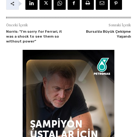
Önceki İçerik
Sonraki İçerik
Norris: “I’m sorry for Ferrari, it
Bursa’da Büyük Çekişme
was a shock to see them so
Yaşandı
without power”