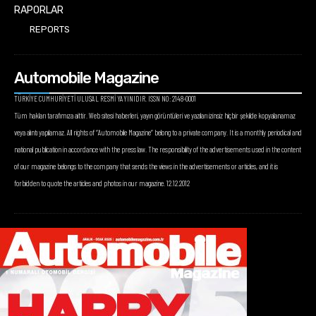
RAPORLAR
REPORTS
Automobile Magazine
TÜRKİYE CUMHURİYETİ ULUSAL RESMİ YAYINIDIR. ISSN NO: 2148-0001
Tüm hakları tarafımıza aittir. Web sitesi haberleri, yayın görüntüleri ve yazıları izinsiz hiçbir şekilde kopyalanamaz
veya alıntı yapılamaz. All rights of “Automobile Magazine” belong to a private company. It is a monthly periodical and
national publication in accordance with the press law. The responsibility of the advertisements used in the content
of our magazine belongs to the company that sends the views in the advertisements or articles, and it is
forbidden to quote the articles and photos in our magazine. 12.12.2012