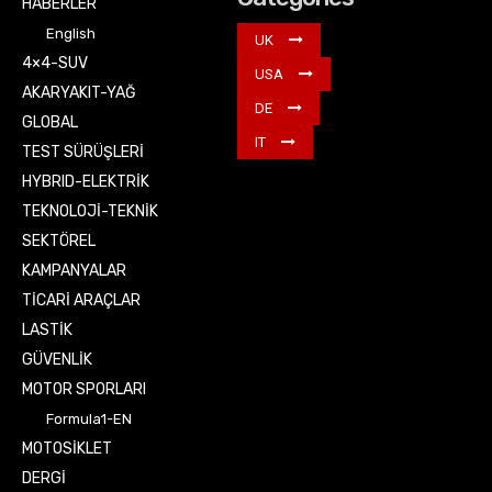
HABERLER
English
UK
4×4-SUV
USA
AKARYAKIT-YAĞ
DE
GLOBAL
IT
TEST SÜRÜŞLERİ
HYBRID-ELEKTRİK
TEKNOLOJİ-TEKNİK
SEKTÖREL
KAMPANYALAR
TİCARİ ARAÇLAR
LASTİK
GÜVENLİK
MOTOR SPORLARI
Formula1-EN
MOTOSİKLET
DERGİ