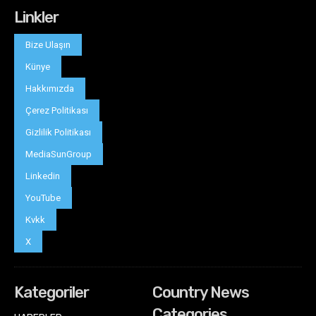
Linkler
Bize Ulaşın
Künye
Hakkımızda
Çerez Politikası
Gizlilik Politikası
MediaSunGroup
Linkedin
YouTube
Kvkk
X
Kategoriler
Country News
Categories