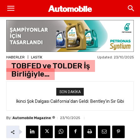
Updated:
23/10/2025
HABERLER
LASTİK
TOBFED ve TOLDER İş
Birliğiyle…
SON DAKIKA
İkinci Şok Dalgası California’dan Geldi: Bentley’in Sır Gibi
Saklanan İlk Elektrikli SUV’u “Torcal” Sokakta Yakalandı
®
By
Automobile Magazine
23/10/2025