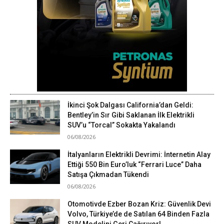
İkinci Şok Dalgası California’dan Geldi:
Bentley’in Sır Gibi Saklanan İlk Elektrikli
SUV’u “Torcal” Sokakta Yakalandı
06/08/2026
İtalyanların Elektrikli Devrimi: İnternetin Alay
Ettiği 550 Bin Euro’luk “Ferrari Luce” Daha
Satışa Çıkmadan Tükendi
06/08/2026
Otomotivde Ezber Bozan Kriz: Güvenlik Devi
Volvo, Türkiye’de de Satılan 64 Binden Fazla
SUV Modelini Geri Çağırıyor!