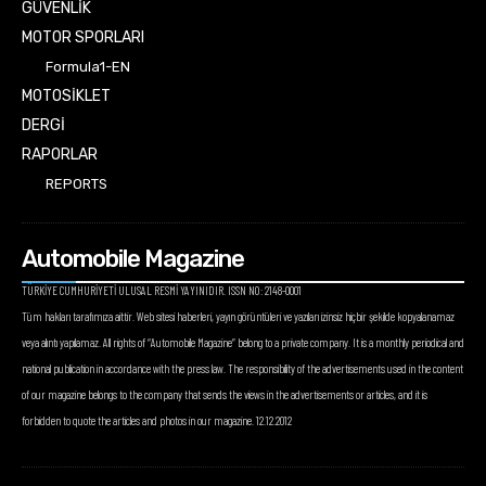
GÜVENLİK
MOTOR SPORLARI
Formula1-EN
MOTOSİKLET
DERGİ
RAPORLAR
REPORTS
Automobile Magazine
TÜRKİYE CUMHURİYETİ ULUSAL RESMİ YAYINIDIR. ISSN NO: 2148-0001
Tüm hakları tarafımıza aittir. Web sitesi haberleri, yayın görüntüleri ve yazıları izinsiz hiçbir şekilde kopyalanamaz
veya alıntı yapılamaz. All rights of “Automobile Magazine” belong to a private company. It is a monthly periodical and
national publication in accordance with the press law. The responsibility of the advertisements used in the content
of our magazine belongs to the company that sends the views in the advertisements or articles, and it is
forbidden to quote the articles and photos in our magazine. 12.12.2012