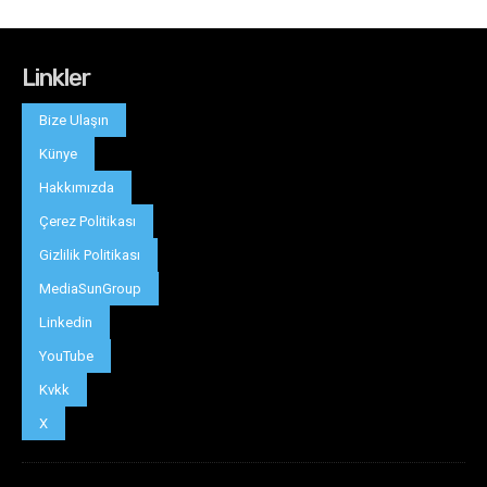
Linkler
Bize Ulaşın
Künye
Hakkımızda
Çerez Politikası
Gizlilik Politikası
MediaSunGroup
Linkedin
YouTube
Kvkk
X