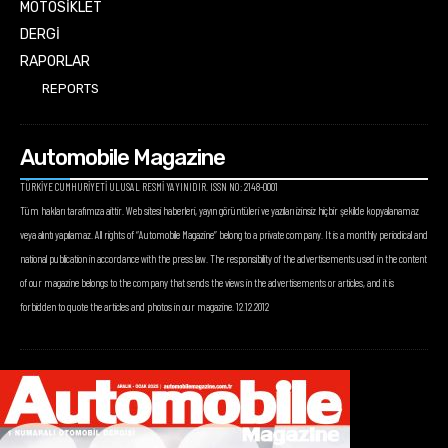
MOTOSİKLET
DERGİ
RAPORLAR
REPORTS
Automobile Magazine
TÜRKİYE CUMHURİYETİ ULUSAL RESMİ YAYINIDIR. ISSN NO: 2148-0001
Tüm hakları tarafımıza aittir. Web sitesi haberleri, yayın görüntüleri ve yazıları izinsiz hiçbir şekilde kopyalanamaz
veya alıntı yapılamaz. All rights of “Automobile Magazine” belong to a private company. It is a monthly periodical and
national publication in accordance with the press law. The responsibility of the advertisements used in the content
of our magazine belongs to the company that sends the views in the advertisements or articles, and it is
forbidden to quote the articles and photos in our magazine. 12.12.2012