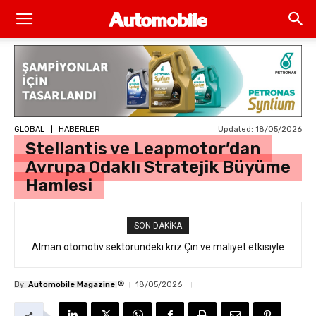
Updated:
18/05/2026
GLOBAL
HABERLER
Stellantis ve Leapmotor’dan
Avrupa Odaklı Stratejik Büyüme
Hamlesi
SON DAKIKA
Alman otomotiv sektöründeki kriz Çin ve maliyet etkisiyle
derinleşiyor
®
By
Automobile Magazine
18/05/2026