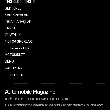
TEKNOLOJİ-TEKNİK
SEKTÖREL
KAMPANYALAR
TİCARİ ARAÇLAR
LASTİK
GÜVENLİK
MOTOR SPORLARI
Formula1-EN
MOTOSİKLET
DERGİ
RAPORLAR
REPORTS
Automobile Magazine
TÜRKİYE CUMHURİYETİ ULUSAL RESMİ YAYINIDIR. ISSN NO: 2148-0001
Tüm hakları tarafımıza aittir. Web sitesi haberleri, yayın görüntüleri ve yazıları izinsiz hiçbir şekilde kopyalanamaz