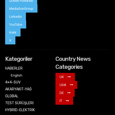
Gizlilik Politikası
MediaSunGroup
Linkedin
YouTube
Kvkk
X
Kategoriler
Country News
Categories
HABERLER
English
UK
4×4-SUV
USA
AKARYAKIT-YAĞ
DE
GLOBAL
IT
TEST SÜRÜŞLERİ
HYBRID-ELEKTRİK