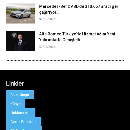
Linkler
Bize Ulaşın
Künye
Hakkımızda
Çerez Politikası