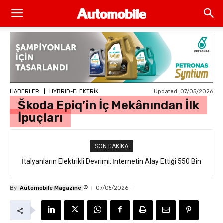
Updated:
07/05/2026
HABERLER
HYBRID-ELEKTRİK
Škoda Epiq’in İç Mekânından İlk
İpuçları
SON DAKIKA
İtalyanların Elektrikli Devrimi: İnternetin Alay Ettiği 550 Bin
Euro’luk “Ferrari Luce” Daha Satışa Çıkmadan Tükendi
®
By
Automobile Magazine
07/05/2026