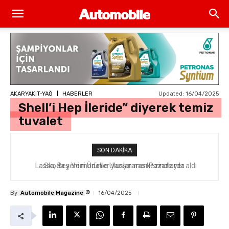
Updated:
16/04/2025
AKARYAKIT-YAĞ
HABERLER
Shell’i Hep İleride” diyerek temiz
tuvalet
SON DAKIKA
Skoda yeni modeller yarışın merkezinde yer aldı
®
By
Automobile Magazine
16/04/2025