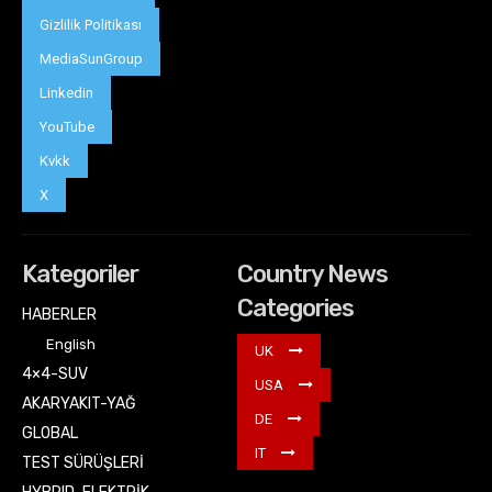
Gizlilik Politikası
MediaSunGroup
Linkedin
YouTube
Kvkk
X
Kategoriler
Country News
Categories
HABERLER
English
UK
4×4-SUV
USA
AKARYAKIT-YAĞ
DE
GLOBAL
IT
TEST SÜRÜŞLERİ