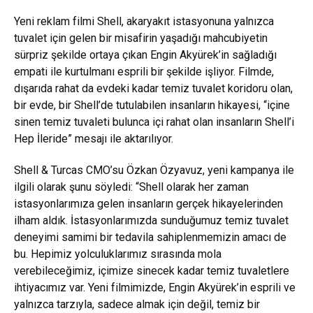
Yeni reklam filmi Shell, akaryakıt istasyonuna yalnızca
tuvalet için gelen bir misafirin yaşadığı mahcubiyetin
sürpriz şekilde ortaya çıkan Engin Akyürek’in sağladığı
empati ile kurtulmanı esprili bir şekilde işliyor. Filmde,
dışarıda rahat da evdeki kadar temiz tuvalet koridoru olan,
bir evde, bir Shell’de tutulabilen insanların hikayesi, “içine
sinen temiz tuvaleti bulunca içi rahat olan insanların Shell’i
Hep İleride” mesajı ile aktarılıyor.
Shell & Turcas CMO’su Özkan Özyavuz, yeni kampanya ile
ilgili olarak şunu söyledi: “Shell olarak her zaman
istasyonlarımıza gelen insanların gerçek hikayelerinden
ilham aldık. İstasyonlarımızda sunduğumuz temiz tuvalet
deneyimi samimi bir tedavila sahiplenmemizin amacı de
bu. Hepimiz yolculuklarımız sırasında mola
verebileceğimiz, içimize sinecek kadar temiz tuvaletlere
ihtiyacımız var. Yeni filmimizde, Engin Akyürek’in esprili ve
yalnızca tarzıyla, sadece almak için değil, temiz bir