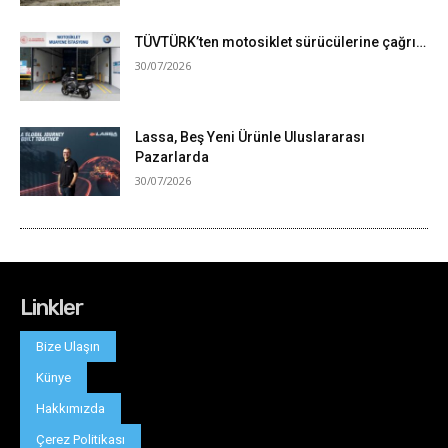
Linkler
Bize Ulaşın
Künye
Hakkımızda
Çerez Politikası