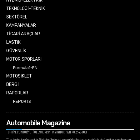
HYBRID-ELEKTRİK
TEKNOLOJİ-TEKNİK
SEKTÖREL
KAMPANYALAR
TİCARİ ARAÇLAR
LASTİK
GÜVENLİK
MOTOR SPORLARI
Formula1-EN
MOTOSİKLET
DERGİ
RAPORLAR
REPORTS
Automobile Magazine
TÜRKİYE CUMHURİYETİ ULUSAL RESMİ YAYINIDIR. ISSN NO: 2148-0001
Tüm hakları tarafımıza aittir. Web sitesi haberleri, yayın görüntüleri ve yazıları izinsiz hiçbir şekilde kopyalanamaz