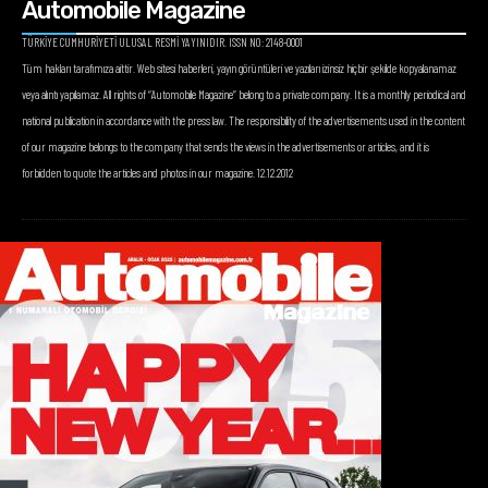
Automobile Magazine
TÜRKİYE CUMHURİYETİ ULUSAL RESMİ YAYINIDIR. ISSN NO: 2148-0001
Tüm hakları tarafımıza aittir. Web sitesi haberleri, yayın görüntüleri ve yazıları izinsiz hiçbir şekilde kopyalanamaz
veya alıntı yapılamaz. All rights of “Automobile Magazine” belong to a private company. It is a monthly periodical and
national publication in accordance with the press law. The responsibility of the advertisements used in the content
of our magazine belongs to the company that sends the views in the advertisements or articles, and it is
forbidden to quote the articles and photos in our magazine. 12.12.2012