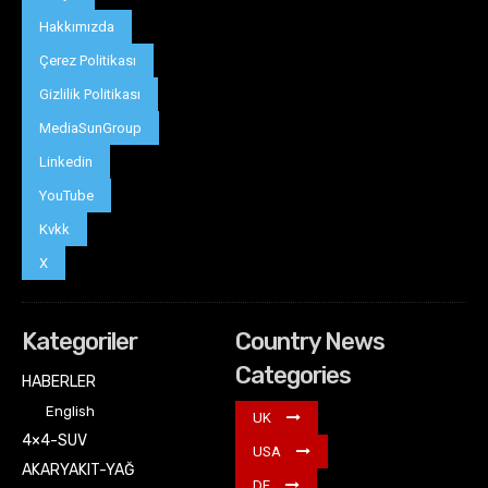
Hakkımızda
Çerez Politikası
Gizlilik Politikası
MediaSunGroup
Linkedin
YouTube
Kvkk
X
Kategoriler
Country News
Categories
HABERLER
English
UK
4×4-SUV
USA
AKARYAKIT-YAĞ
DE