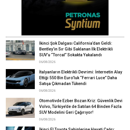
İkinci Şok Dalgası California’dan Geldi:
Bentley’in Sır Gibi Saklanan İlk Elektrikli
SUV’u “Torcal” Sokakta Yakalandı
06/08/2026
İtalyanların Elektrikli Devrimi: İnternetin Alay
Ettiği 550 Bin Euro’luk “Ferrari Luce” Daha
Satışa Çıkmadan Tükendi
06/08/2026
Otomotivde Ezber Bozan Kriz: Güvenlik Devi
Volvo, Türkiye’de de Satılan 64 Binden Fazla
SUV Modelini Geri Çağırıyor!
06/08/2026
İkinci El Toyota Sahiplerine Hayati Çağrı: