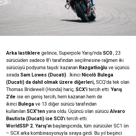
Arka lastiklere
gelince, Superpole Yarışı’nda
SC0
, 23
sürücüden sadece 8’i tarafından seçilmesine rağmen iki
sürücüyü podyuma taşıdı: kazanan
Razgatlioğlu
ve üçüncü
sırada
Sam Lowes (Ducati)
. İkinci
Nicolò Bulega
(Ducati) da dahil olmak üzere diğerleri,
SCQ’da tek olan
Thomas Bridewell (Honda) hariç,
SCX’i
tercih etti.
Yarış
2’de
ise en geniş tercih, hem kazanan hem de
ikinci
Bulega
ve 13 diğer sürücü tarafından
kullanılan
SCX’ten
yana oldu. Üçüncü olan sürücü
Alvaro
Bautista (Ducati) ise
SC0’ı
tercih etti.
WorldSSP
2. Yarış’ın
başlangıcında, tüm sürücüler SC1 ön
– SCX arka kombinasyonuyla sıraya girdi. Bu yıl beşinci