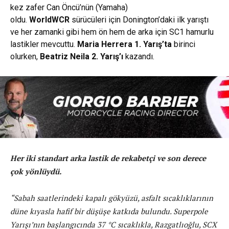
kez zafer Can Öncü’nün (Yamaha)
oldu.
WorldWCR
sürücüleri için Donington’daki ilk yarıştı
ve her zamanki gibi hem ön hem de arka için SC1 hamurlu
lastikler mevcuttu.
Maria Herrera
1. Yarış’ta
birinci
olurken,
Beatriz Neila
2. Yarış’ı
kazandı.
Her iki standart arka lastik de rekabetçi ve son derece
çok yönlüydü.
“Sabah saatlerindeki kapalı gökyüzü, asfalt sıcaklıklarının
düne kıyasla hafif bir düşüşe katkıda bulundu. Superpole
Yarışı’nın başlangıcında 37 °C sıcaklıkla, Razgatlıoğlu, SCX