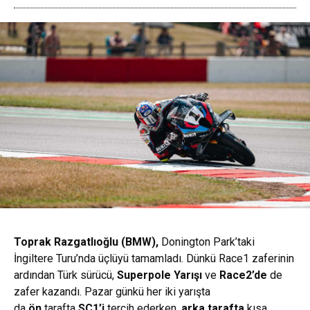
Toprak Razgatlıoğlu (BMW),
Donington Park’taki
İngiltere Turu’nda üçlüyü tamamladı. Dünkü Race1 zaferinin
ardından Türk sürücü,
Superpole Yarışı
ve
Race2’de
de
zafer kazandı. Pazar günkü her iki yarışta
da
ön
tarafta
SC1’i
tercih ederken,
arka tarafta
kısa