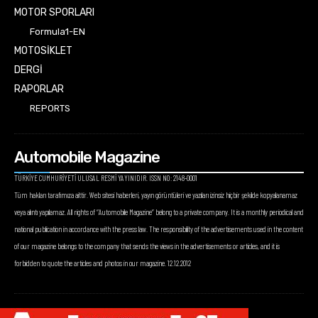
MOTOR SPORLARI
Formula1-EN
MOTOSİKLET
DERGİ
RAPORLAR
REPORTS
Automobile Magazine
TÜRKİYE CUMHURİYETİ ULUSAL RESMİ YAYINIDIR. ISSN NO: 2148-0001
Tüm hakları tarafımıza aittir. Web sitesi haberleri, yayın görüntüleri ve yazıları izinsiz hiçbir şekilde kopyalanamaz
veya alıntı yapılamaz. All rights of “Automobile Magazine” belong to a private company. It is a monthly periodical and
national publication in accordance with the press law. The responsibility of the advertisements used in the content
of our magazine belongs to the company that sends the views in the advertisements or articles, and it is
forbidden to quote the articles and photos in our magazine. 12.12.2012