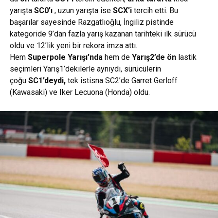
yarışta
SC0’ı
, uzun yarışta ise
SCX’i
tercih etti. Bu
başarılar sayesinde Razgatlıoğlu, İngiliz pistinde
kategoride 9’dan fazla yarış kazanan tarihteki ilk sürücü
oldu ve 12’lik yeni bir rekora imza attı.
Hem
Superpole Yarışı’nda
hem de
Yarış2’de
ön
lastik
seçimleri Yarış1’dekilerle aynıydı, sürücülerin
çoğu
SC1’deydi,
tek istisna SC2’de Garret Gerloff
(Kawasaki) ve Iker Lecuona (Honda) oldu.