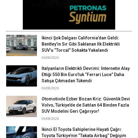
İkinci Şok Dalgası California’dan Geldi:
Bentley’in Sır Gibi Saklanan İlk Elektrikli
SUV’u “Torcal” Sokakta Yakalandı
06/08/2026
İtalyanların Elektrikli Devrimi: İnternetin Alay
Ettiği 550 Bin Euro’luk “Ferrari Luce” Daha
Satışa Çıkmadan Tükendi
06/08/2026
Otomotivde Ezber Bozan Kriz: Güvenlik Devi
Volvo, Türkiye’de de Satılan 64 Binden Fazla
SUV Modelini Geri Çağırıyor!
06/08/2026
İkinci El Toyota Sahiplerine Hayati Çağrı:
Toyota Türkiye’nin “Takata Airbag” Değişim