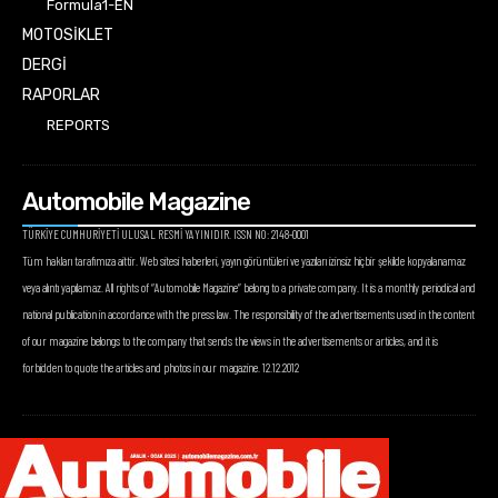
Formula1-EN
MOTOSİKLET
DERGİ
RAPORLAR
REPORTS
Automobile Magazine
TÜRKİYE CUMHURİYETİ ULUSAL RESMİ YAYINIDIR. ISSN NO: 2148-0001
Tüm hakları tarafımıza aittir. Web sitesi haberleri, yayın görüntüleri ve yazıları izinsiz hiçbir şekilde kopyalanamaz
veya alıntı yapılamaz. All rights of “Automobile Magazine” belong to a private company. It is a monthly periodical and
national publication in accordance with the press law. The responsibility of the advertisements used in the content
of our magazine belongs to the company that sends the views in the advertisements or articles, and it is
forbidden to quote the articles and photos in our magazine. 12.12.2012