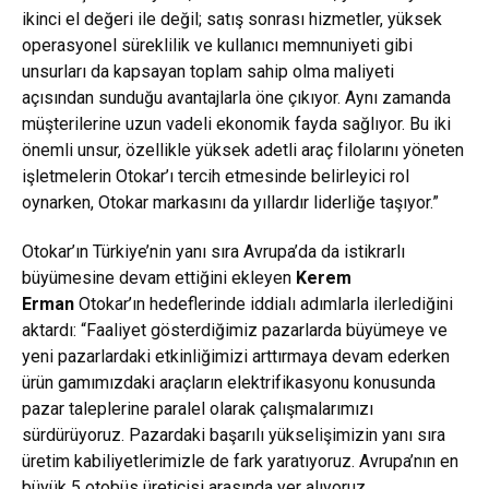
ikinci el değeri ile değil; satış sonrası hizmetler, yüksek
operasyonel süreklilik ve kullanıcı memnuniyeti gibi
unsurları da kapsayan toplam sahip olma maliyeti
açısından sunduğu avantajlarla öne çıkıyor. Aynı zamanda
müşterilerine uzun vadeli ekonomik fayda sağlıyor. Bu iki
önemli unsur, özellikle yüksek adetli araç filolarını yöneten
işletmelerin Otokar’ı tercih etmesinde belirleyici rol
oynarken, Otokar markasını da yıllardır liderliğe taşıyor.”
Otokar’ın Türkiye’nin yanı sıra Avrupa’da da istikrarlı
büyümesine devam ettiğini ekleyen
Kerem
Erman
Otokar’ın hedeflerinde iddialı adımlarla ilerlediğini
aktardı: “Faaliyet gösterdiğimiz pazarlarda büyümeye ve
yeni pazarlardaki etkinliğimizi arttırmaya devam ederken
ürün gamımızdaki araçların elektrifikasyonu konusunda
pazar taleplerine paralel olarak çalışmalarımızı
sürdürüyoruz. Pazardaki başarılı yükselişimizin yanı sıra
üretim kabiliyetlerimizle de fark yaratıyoruz. Avrupa’nın en
büyük 5 otobüs üreticisi arasında yer alıyoruz.