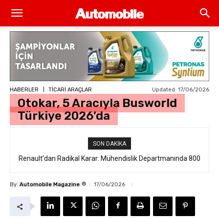
Updated:
17/06/2026
HABERLER
TİCARİ ARAÇLAR
Otokar, 5 Aracıyla Busworld
Türkiye 2026’da
SON DAKIKA
Renault’dan Radikal Karar: Mühendislik Departmanında 800
BMW’den Şok Karar: 8 Bin Ofis Çalışanı İçin Yolun Sonu
Kişilik İstihdam Kesintisi
®
By
Automobile Magazine
17/06/2026