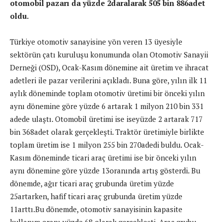
otomobil pazarı da yüzde 2daralarak 505 bin 886adet
oldu.
Türkiye otomotiv sanayisine yön veren 13 üyesiyle
sektörün çatı kuruluşu konumunda olan Otomotiv Sanayii
Derneği (OSD), Ocak-Kasım dönemine ait üretim ve ihracat
adetleri ile pazar verilerini açıkladı. Buna göre, yılın ilk 11
aylık döneminde toplam otomotiv üretimi bir önceki yılın
aynı dönemine göre yüzde 6 artarak 1 milyon 210 bin 331
adede ulaştı. Otomobil üretimi ise iseyüzde 2 artarak 717
bin 368adet olarak gerçekleşti. Traktör üretimiyle birlikte
toplam üretim ise 1 milyon 255 bin 270adedi buldu. Ocak-
Kasım döneminde ticari araç üretimi ise bir önceki yılın
aynı dönemine göre yüzde 13oranında artış gösterdi. Bu
dönemde, ağır ticari araç grubunda üretim yüzde
25artarken, hafif ticari araç grubunda üretim yüzde
11arttı.Bu dönemde, otomotiv sanayisinin kapasite
kullanım oranı yüzde 68 olarak gerçekleşti. Araç grubu