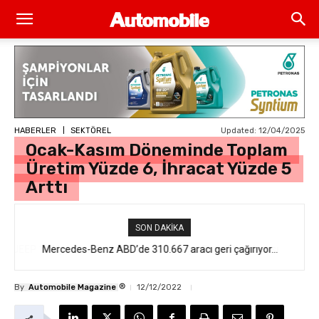
Updated:
12/04/2025
HABERLER
SEKTÖREL
Ocak-Kasım Döneminde Toplam
Üretim Yüzde 6, İhracat Yüzde 5
Arttı
SON DAKIKA
Mercedes-Benz ABD’de 310.667 aracı geri çağırıyor…
®
By
Automobile Magazine
12/12/2022