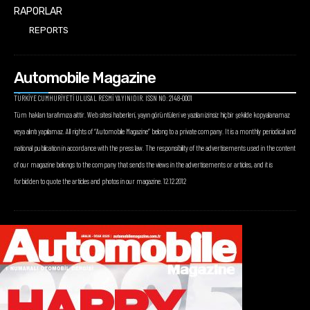
RAPORLAR
REPORTS
Automobile Magazine
TÜRKİYE CUMHURİYETİ ULUSAL RESMİ YAYINIDIR. ISSN NO: 2148-0001
Tüm hakları tarafımıza aittir. Web sitesi haberleri, yayın görüntüleri ve yazıları izinsiz hiçbir şekilde kopyalanamaz
veya alıntı yapılamaz. All rights of “Automobile Magazine” belong to a private company. It is a monthly periodical and
national publication in accordance with the press law. The responsibility of the advertisements used in the content
of our magazine belongs to the company that sends the views in the advertisements or articles, and it is
forbidden to quote the articles and photos in our magazine. 12.12.2012