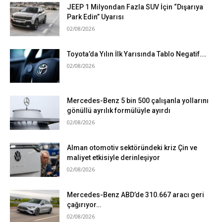
JEEP 1 Milyondan Fazla SUV İçin “Dışarıya
Park Edin” Uyarısı
02/08/2026
Toyota’da Yılın İlk Yarısında Tablo Negatif….
02/08/2026
Mercedes-Benz 5 bin 500 çalışanla yollarını
gönüllü ayrılık formülüyle ayırdı
02/08/2026
Alman otomotiv sektöründeki kriz Çin ve
maliyet etkisiyle derinleşiyor
02/08/2026
Mercedes-Benz ABD’de 310.667 aracı geri
çağırıyor…
02/08/2026