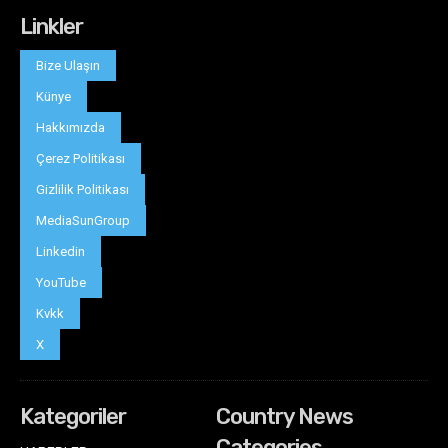
Linkler
Bize Ulaşın
Künye
Hakkımızda
Çerez Politikası
Gizlilik Politikası
MediaSunGroup
Linkedin
YouTube
Kvkk
X
Kategoriler
Country News
Categories