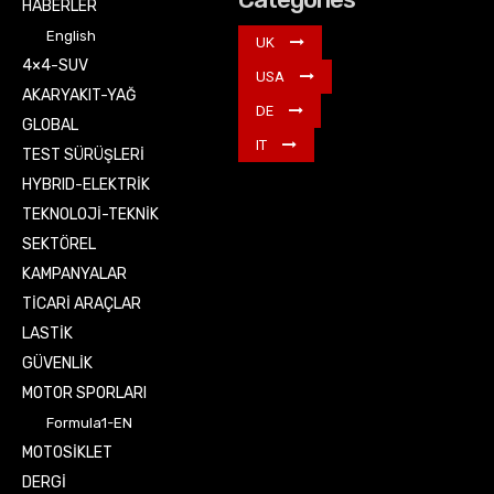
HABERLER
English
UK
4×4-SUV
USA
AKARYAKIT-YAĞ
DE
GLOBAL
IT
TEST SÜRÜŞLERİ
HYBRID-ELEKTRİK
TEKNOLOJİ-TEKNİK
SEKTÖREL
KAMPANYALAR
TİCARİ ARAÇLAR
LASTİK
GÜVENLİK
MOTOR SPORLARI
Formula1-EN
MOTOSİKLET
DERGİ