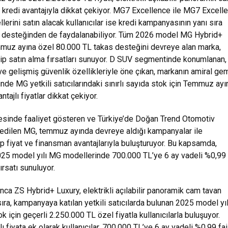
 kredi avantajıyla dikkat çekiyor. MG7 Excellence ile MG7 Excell
erini satın alacak kullanıcılar ise kredi kampanyasının yanı sıra
 desteğinden de faydalanabiliyor. Tüm 2026 model MG Hybrid+
muz ayına özel 80.000 TL takas desteğini devreye alan marka,
azip satın alma fırsatları sunuyor. D SUV segmentinde konumlanan,
e gelişmiş güvenlik özellikleriyle öne çıkan, markanın amiral ge
de MG yetkili satıcılarındaki sınırlı sayıda stok için Temmuz ayı
ajlı fiyatlar dikkat çekiyor.
sinde faaliyet gösteren ve Türkiye’de Doğan Trend Otomotiv
 edilen MG, temmuz ayında devreye aldığı kampanyalar ile
zip fiyat ve finansman avantajlarıyla buluşturuyor. Bu kapsamda,
 2025 model yılı MG modellerinde 700.000 TL’ye 6 ay vadeli %0,99
fırsatı sunuluyor.
a ZS Hybrid+ Luxury, elektrikli açılabilir panoramik cam tavan
ıra, kampanyaya katılan yetkili satıcılarda bulunan 2025 model yıl
tok için geçerli 2.250.000 TL özel fiyatla kullanıcılarla buluşuyor.
lı fiyata ek olarak kullanıcılar, 700.000 TL’ye 6 ay vadeli %0,99 fai