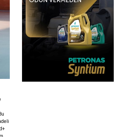
e
Bu
adeli
id+
am