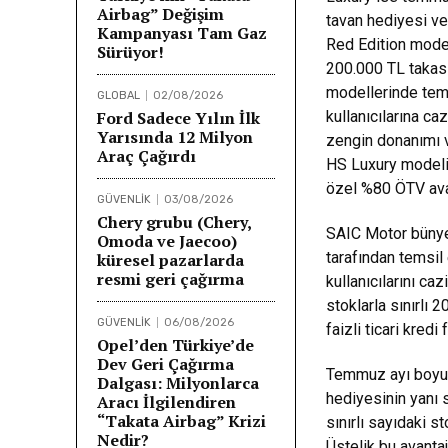
Airbag” Değişim
tavan hediyesi ve
Kampanyası Tam Gaz
Red Edition modell
Sürüyor!
200.000 TL takas
modellerinde tem
GLOBAL
02/08/2026
Ford Sadece Yılın İlk
kullanıcılarına c
Yarısında 12 Milyon
zengin donanımı v
Araç Çağırdı
HS Luxury modelin
özel %80 ÖTV avant
GÜVENLİK
03/08/2026
Chery grubu (Chery,
SAIC Motor bünye
Omoda ve Jaecoo)
tarafından temsil
küresel pazarlarda
resmi geri çağırma
kullanıcılarını ca
stoklarla sınırlı
GÜVENLİK
06/08/2026
faizli ticari kredi 
Opel’den Türkiye’de
Dev Geri Çağırma
Temmuz ayı boyunc
Dalgası: Milyonlarca
hediyesinin yanı s
Aracı İlgilendiren
“Takata Airbag” Krizi
sınırlı sayıdaki s
Nedir?
Üstelik bu avantaj