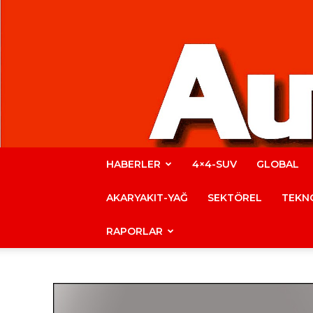
HABERLER
4×4-SUV
GLOBAL
AKARYAKIT-YAĞ
SEKTÖREL
TEKNO
RAPORLAR