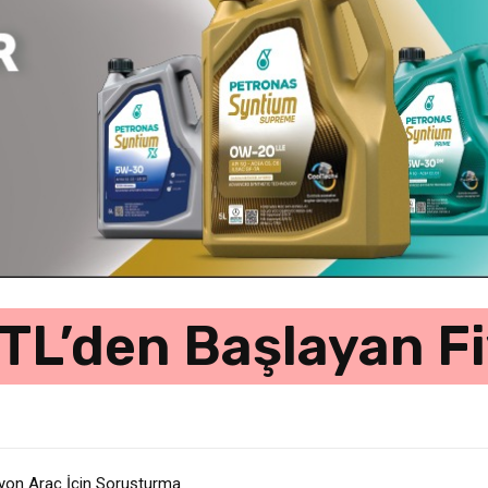
L’den Başlayan Fiy
yon Araç İçin Soruşturma
ve maliyet etkisiyle derinleşiyor