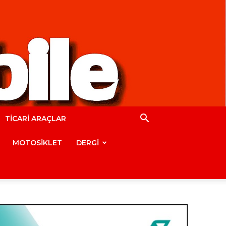
TİCARİ ARAÇLAR
MOTOSİKLET
DERGİ