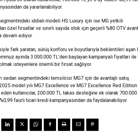
nyasından da yararlanabiliyor.
gmentindeki iddialı modeli HS Luxury için ise MG yetkili
lan özel fırsatlar ve sınırlı sayıda stok için geçerli %80 ÖTV avant
 devam ediyor.
iyle fark yaratan, sürüş konforu ve boyutlarıyla beklentileri aşan
emmuz ayında 3.000.000 TL’den başlayan kampanyalı fiyatları ile
olmak isteyenlere önemli bir fırsat sağlıyor.
 sedan segmentindeki temsilcisi MG7 için de avantajlı satış
r. 2025 model yılı MG7 Excellence ve MG7 Excellence Red Edition
h eden kullanıcılar, 200.000 TL takas desteğine ek olarak 700.000
 %0,99 faizli ticari kredi kampanyasından da faydalanabiliyor.