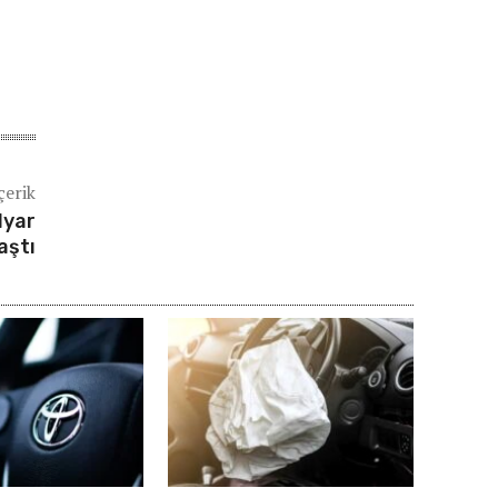
çerik
lyar
aştı