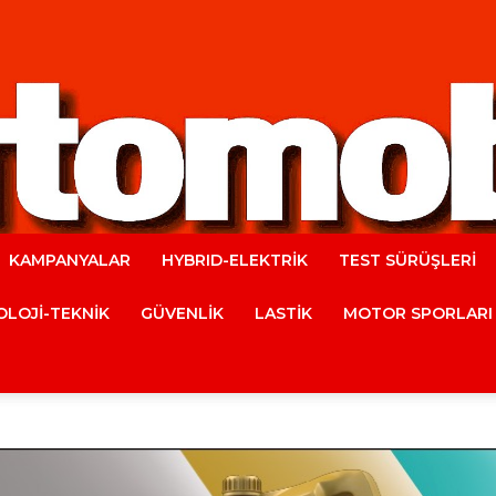
KAMPANYALAR
HYBRID-ELEKTRİK
TEST SÜRÜŞLERİ
Automobile
LOJİ-TEKNİK
GÜVENLİK
LASTİK
MOTOR SPORLARI
Magazine