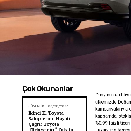
Çok Okunanlar
Dünyanın en büyük
ülkemizde Doğan 
GÜVENLİK
06/08/2026
kampanyalarıyla o
İkinci El Toyota
kapsamda, stoklar
Sahiplerine Hayati
%0,99 faizli tica
Çağrı: Toyota
Türkiye’nin “Takata
Luxury ise temmuz