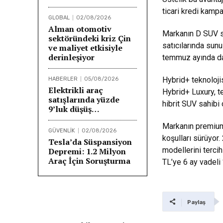
ticari kredi kampa
GLOBAL
02/08/2026
Alman otomotiv
Markanın D SUV se
sektöründeki kriz Çin
satıcılarında sunu
ve maliyet etkisiyle
derinleşiyor
temmuz ayında da
Hybrid+ teknolojis
HABERLER
05/08/2026
Elektrikli araç
Hybrid+ Luxury, t
satışlarında yüzde
hibrit SUV sahibi 
9’luk düşüş…
Markanın premium
GÜVENLİK
02/08/2026
koşulları sürüyo
Tesla’da Süspansiyon
modellerini terci
Depremi: 1.2 Milyon
Araç İçin Soruşturma
TL’ye 6 ay vadeli
Paylaş