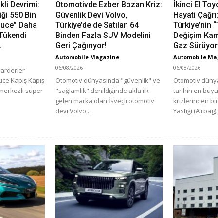
ikli Devrimi:
Otomotivde Ezber Bozan Kriz:
İkinci El Toy
iği 550 Bin
Güvenlik Devi Volvo,
Hayati Çağrı
 Luce” Daha
Türkiye’de de Satılan 64
Türkiye’nin 
Tükendi
Binden Fazla SUV Modelini
Değişim Ka
Geri Çağırıyor!
Gaz Sürüyor
e
Automobile Magazine
Automobile Ma
06/08/2026
06/08/2026
yarderler
Luce Kapış Kapış
Otomotiv dünyasında "güvenlik" ve
Otomotiv dünya
 merkezli süper
"sağlamlık" denildiğinde akla ilk
tarihin en büy
gelen marka olan İsveçli otomotiv
krizlerinden bi
devi Volvo,...
Yastığı (Airbag).