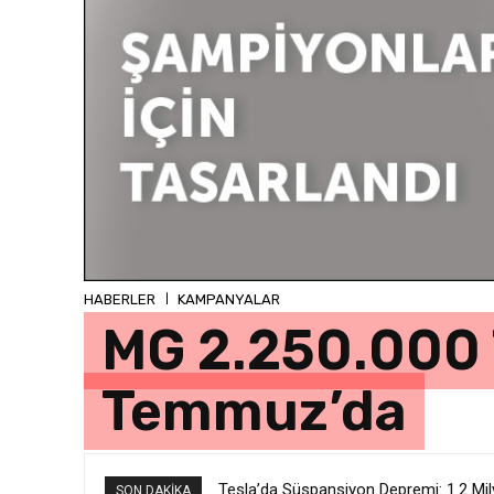
HABERLER
KAMPANYALAR
MG 2.250.000 T
Temmuz’da
Tesla’da Süspansiyon Depremi: 1.2 Mil
Alman otomotiv sektöründeki kriz Çin 
SON DAKIKA