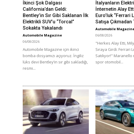
İkinci Şok Dalgası
İtalyanların Elektr
California’dan Geldi:
İnternetin Alay Ett
Bentley’in Sır Gibi Saklanan İlk
Euro’luk “Ferrari
Elektrikli SUV’u “Torcal”
Satışa Çıkmadan 
Sokakta Yakalandı
Automobile Magazin
Automobile Magazine
06/08/2026
06/08/2026
"Herkes Alay Etti, Mil
Automobile Magazine için ikinci
Sıraya Girdi: Ferrari 
bomba dosyamızı açıyoruz. İngiliz
Satılıyor!" Maranello
lüks devi Bentley’in sır gibi sakladığı,
spor otomobil...
resmi...