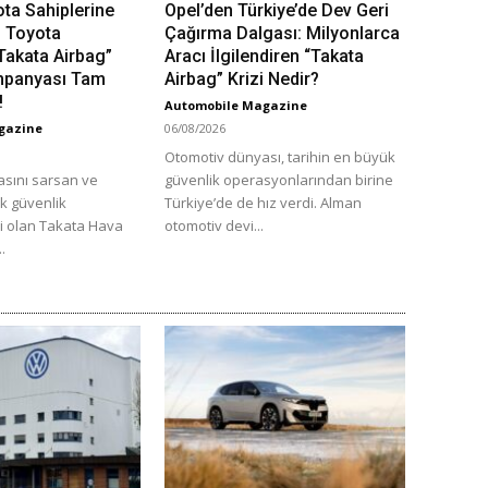
ota Sahiplerine
Opel’den Türkiye’de Dev Geri
: Toyota
Çağırma Dalgası: Milyonlarca
“Takata Airbag”
Aracı İlgilendiren “Takata
mpanyası Tam
Airbag” Krizi Nedir?
!
Automobile Magazine
gazine
06/08/2026
Otomotiv dünyası, tarihin en büyük
sını sarsan ve
güvenlik operasyonlarından birine
ük güvenlik
Türkiye’de de hız verdi. Alman
ri olan Takata Hava
otomotiv devi...
..