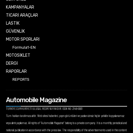
KAMPANYALAR
TİCARİ ARAÇLAR
LASTİK
GÜVENLİK
MOTOR SPORLARI
Formula1-EN
MOTOSİKLET
DERGİ
RAPORLAR
REPORTS
Automobile Magazine
TÜRKİYE CUMHURİYETİ ULUSAL RESMİ YAYINIDIR. ISSN NO: 2148-0001
Tüm hakları tarafımıza aittir. Web sitesi haberleri, yayın görüntüleri ve yazıları izinsiz hiçbir şekilde kopyalanamaz
veya alıntı yapılamaz. All rights of “Automobile Magazine” belong to a private company. It is a monthly periodical and
national publication in accordance with the press law. The responsibility of the advertisements used in the content