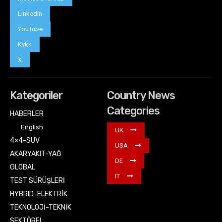
Linkedin
YouTube
Kvkk
X
Kategoriler
Country News
Categories
HABERLER
English
UK
4×4-SUV
USA
AKARYAKIT-YAĞ
DE
GLOBAL
IT
TEST SÜRÜŞLERİ
HYBRID-ELEKTRİK
TEKNOLOJİ-TEKNİK
SEKTÖREL