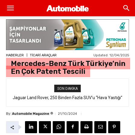
Updated:
12/04/2025
HABERLER
TİCARİ ARAÇLAR
Mercedes-Benz Türk Türkiye’nin
En Çok Patent Tescili
SON DAKIKA
Jaguar Land Rover, 250 Binden Fazla SUV’u “Hava Yastığı”
Hatasıyla Geri Çağırıyor
®
By
Automobile Magazine
21/10/2024