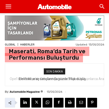
Updated:
13/05/2026
GLOBAL
HABERLER
Maserati, Roma’da Tarih ve
Performansı Buluşturdu
SON DAKIKA
Opel’den Türkiye’de Dev Geri Çağırma Dalgası: Milyonlarca Aracı
İlgilendiren “Takata Airbag” Krizi Nedir?
®
By
Automobile Magazine
13/05/2026