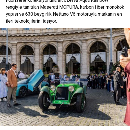
Fuoriserie koleksiyonuna ait özel AI Aqua Rainbow
rengiyle tanıtılan
Maserati MCPURA
, karbon fiber monokok
yapısı ve 630 beygirlik Nettuno V6 motoruyla markanın en
ileri teknolojilerini taşıyor.