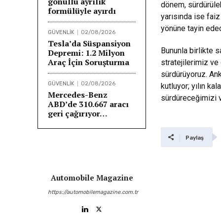
gönüllü ayrılık
dönem, sürdürülebi
formülüyle ayırdı
yarısında ise faiz
yönüne tayin ede
GÜVENLİK
02/08/2026
Tesla’da Süspansiyon
Bununla birlikte s
Depremi: 1.2 Milyon
Araç İçin Soruşturma
stratejilerimiz v
sürdürüyoruz. Ank
GÜVENLİK
02/08/2026
kutluyor; yılın ka
Mercedes-Benz
sürdüreceğimizi 
ABD’de 310.667 aracı
geri çağırıyor…
Paylaş
Automobile Magazine
https://automobilemagazine.com.tr