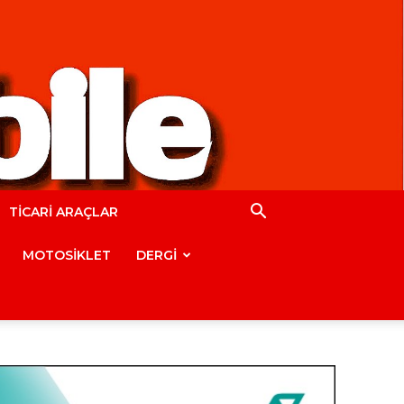
TİCARİ ARAÇLAR
MOTOSİKLET
DERGİ