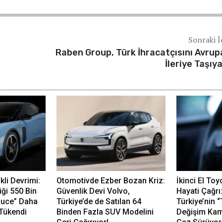
Sonraki İ
Raben Group, Türk İhracatçısını Avrup
İleriye Taşıy
ikli Devrimi:
Otomotivde Ezber Bozan Kriz:
İkinci El Toy
iği 550 Bin
Güvenlik Devi Volvo,
Hayati Çağrı
 Luce” Daha
Türkiye’de de Satılan 64
Türkiye’nin 
Tükendi
Binden Fazla SUV Modelini
Değişim Ka