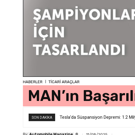
HABERLER
TİCARİ ARAÇLAR
MAN’ın Başarılı
Tesla’da Süspansiyon Depremi: 1.2 Mi
SON DAKIKA
®
By
Automobile Magazine
11/08/2025