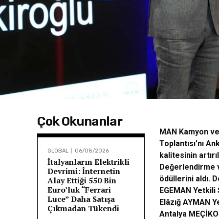
Çok Okunanlar
MAN Kamyon ve O
Toplantısı’nı An
GLOBAL
06/08/2026
kalitesinin artır
İtalyanların Elektrikli
Değerlendirme v
Devrimi: İnternetin
ödüllerini aldı.
Alay Ettiği 550 Bin
Euro’luk “Ferrari
EGEMAN Yetkili S
Luce” Daha Satışa
Elâzığ AYMAN Yet
Çıkmadan Tükendi
Antalya MEÇİKOĞ