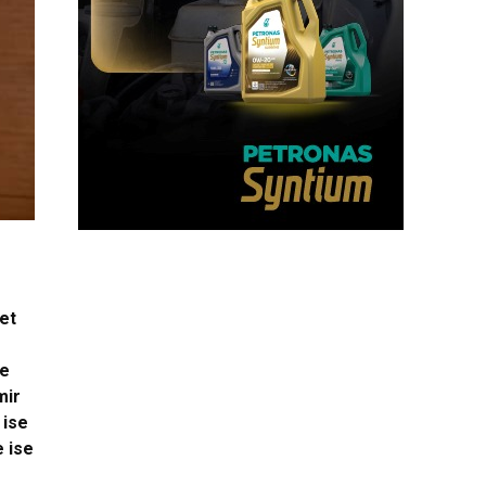
met
de
mir
 ise
e ise