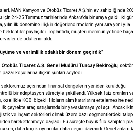
sleri, MAN Kamyon ve Otobüs Ticaret A.Ş.’nin ev sahipliğinde 20
tısı için 24-25 Temmuz tarihlerinde Ankara’da bir araya geldi. İki gü
a, yılın ilk dönemine ilişkin değerlendirmelerin yanı sıra yeni yıla
ve beklentiler paylaşıldı. Toplantıda, müşteri memnuniyetinde başa
ervisler de ödüllerini aldı.
büyüme ve verimlilik odaklı bir dönem geçirdik”
Otobüs Ticaret A.Ş. Genel Müdürü Tuncay Bekiroğlu
, sektö
pazar koşullarına ilişkin şunları söyledi:
sı, sektörümüz açısından finansal dengelerin yeniden kurulduğu,
trollü bir adaptasyon süreciyle şekillendi. Yüksek faiz oranları v
rı, özellikle KOBİ ölçekli filoların alım kararlarını ertelemesine ne
ilk çeyrekte araç satışlarında bir yavaşlamaya yol açtı. Ancak ikin
ojistik ve inşaat sektörleri olmak üzere bazı segmentlerdeki talep
eniden hareketlenmeye başladı. Bu süreçte büyük filo sahipleri pla
dürürken, daha küçük oyuncular daha seçici davrandı. Genel anlamd