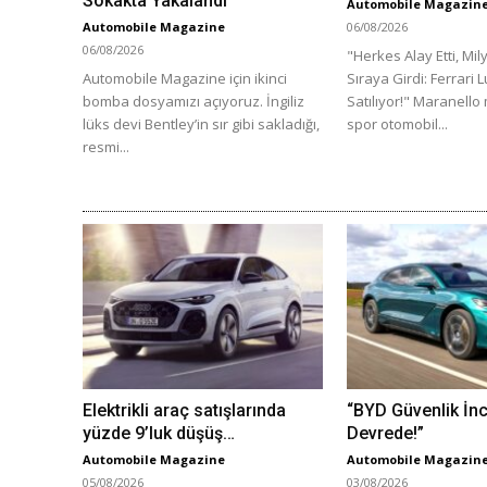
Sokakta Yakalandı
Automobile Magazin
Automobile Magazine
06/08/2026
06/08/2026
"Herkes Alay Etti, Mil
Automobile Magazine için ikinci
Sıraya Girdi: Ferrari 
bomba dosyamızı açıyoruz. İngiliz
Satılıyor!" Maranello
lüks devi Bentley’in sır gibi sakladığı,
spor otomobil...
resmi...
Elektrikli araç satışlarında
“BYD Güvenlik İn
yüzde 9’luk düşüş…
Devrede!”
Automobile Magazine
Automobile Magazin
05/08/2026
03/08/2026