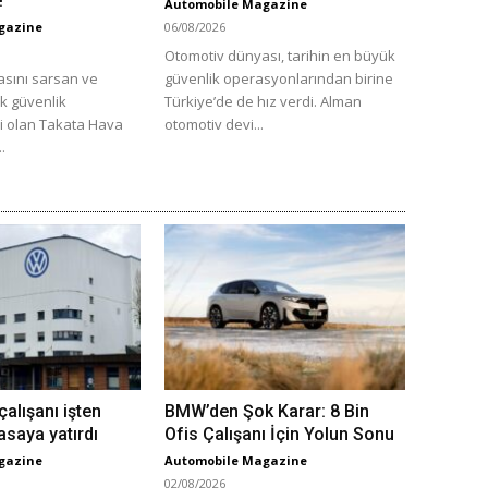
!
Automobile Magazine
gazine
06/08/2026
Otomotiv dünyası, tarihin en büyük
sını sarsan ve
güvenlik operasyonlarından birine
ük güvenlik
Türkiye’de de hız verdi. Alman
ri olan Takata Hava
otomotiv devi...
..
alışanı işten
BMW’den Şok Karar: 8 Bin
saya yatırdı
Ofis Çalışanı İçin Yolun Sonu
gazine
Automobile Magazine
02/08/2026