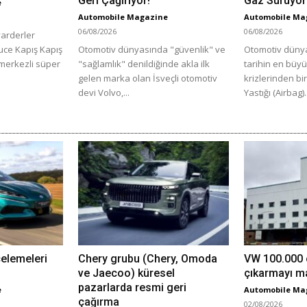
Geri Çağırıyor!
Gaz Sürüyor
e
Automobile Magazine
Automobile Ma
06/08/2026
06/08/2026
yarderler
Luce Kapış Kapış
Otomotiv dünyasında "güvenlik" ve
Otomotiv dünya
 merkezli süper
"sağlamlık" denildiğinde akla ilk
tarihin en büy
gelen marka olan İsveçli otomotiv
krizlerinden bi
devi Volvo,...
Yastığı (Airbag).
celemeleri
Chery grubu (Chery, Omoda
VW 100.000 ç
ve Jaecoo) küresel
çıkarmayı ma
pazarlarda resmi geri
e
Automobile Ma
çağırma
02/08/2026