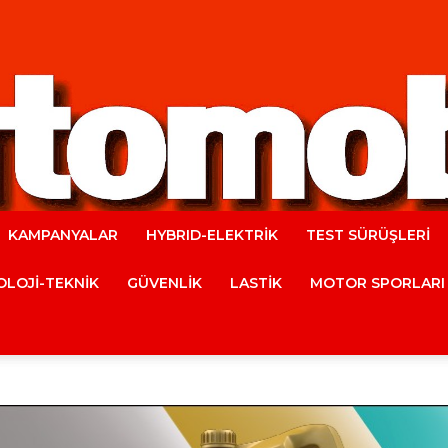
KAMPANYALAR
HYBRID-ELEKTRİK
TEST SÜRÜŞLERİ
Automobile
LOJİ-TEKNİK
GÜVENLİK
LASTİK
MOTOR SPORLARI
Magazine