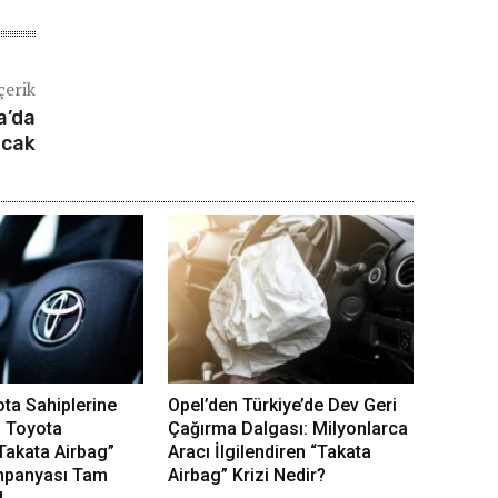
çerik
a’da
acak
ota Sahiplerine
Opel’den Türkiye’de Dev Geri
: Toyota
Çağırma Dalgası: Milyonlarca
“Takata Airbag”
Aracı İlgilendiren “Takata
mpanyası Tam
Airbag” Krizi Nedir?