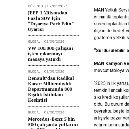
GÜVENLİK
02/08/2026
MAN Yetkili Servi
JEEP 1 Milyondan
yılının ilk toplan
Fazla SUV İçin
“Dışarıya Park Edin”
süren toplantılard
Uyarısı
ilişkin de hedef 
gösteren yetkili s
GLOBAL
02/08/2026
VW 100.000 çalışanı
“Sürdürülebilir 
işten çıkarmayı
masaya yatırdı
MAN Kamyon ve 
mevcut tabloya ve 
GLOBAL
02/08/2026
Renault’dan Radikal
Karar: Mühendislik
“2025’in ilk yarı
Departmanında 800
temkinli ancak kon
Kişilik İstihdam
sıkı kredi koşulla
Kesintisi
oldu. Bu durum da 
çeyrekte, başta l
GLOBAL
02/08/2026
artışıyla pazar y
Mercedes-Benz 5 bin
500 çalışanla yollarını
yatırımlarını sür