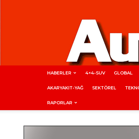
HABERLER
4×4-SUV
GLOBAL
AKARYAKIT-YAĞ
SEKTÖREL
TEKNO
RAPORLAR