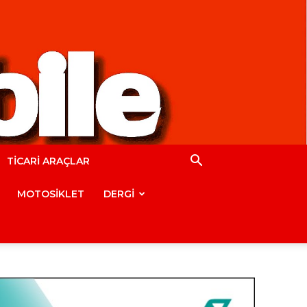
TİCARİ ARAÇLAR
MOTOSİKLET
DERGİ