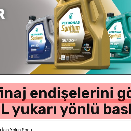
finaj endişelerini 
L yukarı yönlü bas
ı İçin Yolun Sonu