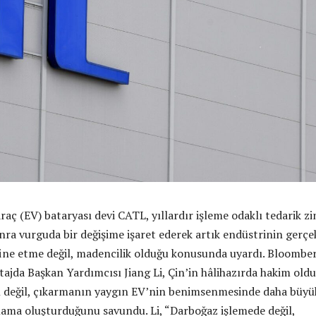
 araç (EV) bataryası devi CATL, yıllardır işleme odaklı tedarik zi
nra vurguda bir değişime işaret ederek artık endüstrinin gerçe
ine etme değil, madencilik olduğu konusunda uyardı. Bloomber
tajda Başkan Yardımcısı Jiang Li, Çin’in hâlihazırda hakim old
 değil, çıkarmanın yaygın EV’nin benimsenmesinde daha büyü
tlama oluşturduğunu savundu. Li, “Darboğaz işlemede değil,