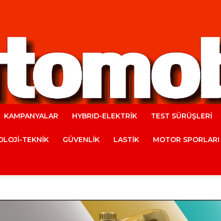
KAMPANYALAR
HYBRID-ELEKTRİK
TEST SÜRÜŞLERİ
Automobile
LOJİ-TEKNİK
GÜVENLİK
LASTİK
MOTOR SPORLARI
Magazine