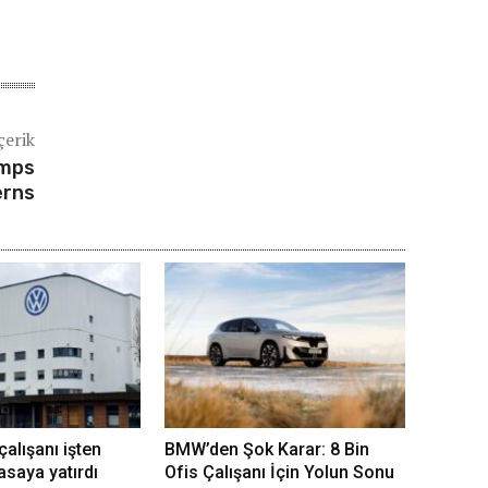
çerik
umps
erns
alışanı işten
BMW’den Şok Karar: 8 Bin
saya yatırdı
Ofis Çalışanı İçin Yolun Sonu