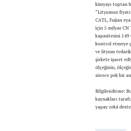
kimyayı toptan bi
“Lityumun fiyatı 
CATL, Fujian eya
için 5 milyar CN
kapasitesini 149 
kontrol etmeye ça
ve lityum tedari
şirkete işaret ed
ölçeğinin, ölçeğ
sürece pek bir an
Bilgilendirme: Bu
kaynakları taraf
yapay zekâ deste