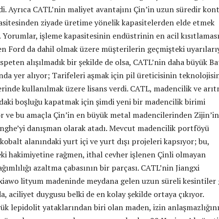
di. Ayrıca CATL’nin maliyet avantajını Çin’in uzun süredir kon
apasitesinden ziyade üretime yönelik kapasitelerden elde etmek
ti. Yorumlar, işleme kapasitesinin endüstrinin en acil kısıtlamas
n Ford da dahil olmak üzere müşterilerin geçmişteki uyarıları
nispeten alışılmadık bir şekilde de olsa, CATL’nin daha büyük Bat
nda yer alıyor; Tarifeleri aşmak için pil üreticisinin teknolojisi
erinde kullanılmak üzere lisans verdi. CATL, madencilik ve arı
daki boşluğu kapatmak için şimdi yeni bir madencilik birimi
r ve bu amaçla Çin’in en büyük metal madencilerinden Zijin’in
nghe’yi danışman olarak atadı. Mevcut madencilik portföyü
 kobalt alanındaki yurt içi ve yurt dışı projeleri kapsıyor; bu,
ki hakimiyetine rağmen, ithal cevher işlenen Çinli olmayan
ağımlılığı azaltma çabasının bir parçası. CATL’nin Jiangxi
nxiawo lityum madeninde meydana gelen uzun süreli kesintiler
, aciliyet duygusu belki de en kolay şekilde ortaya çıkıyor.
k lepidolit yataklarından biri olan maden, izin anlaşmazlığın