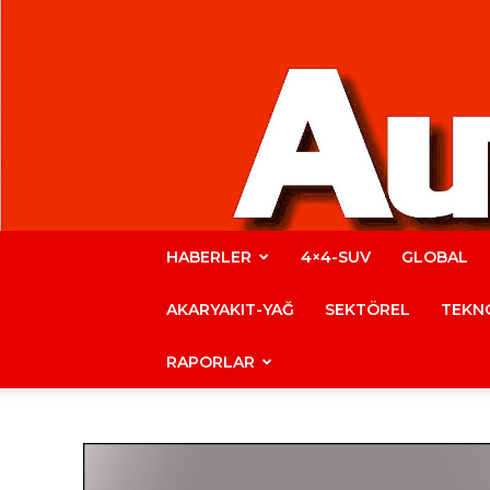
HABERLER
4×4-SUV
GLOBAL
AKARYAKIT-YAĞ
SEKTÖREL
TEKNO
RAPORLAR