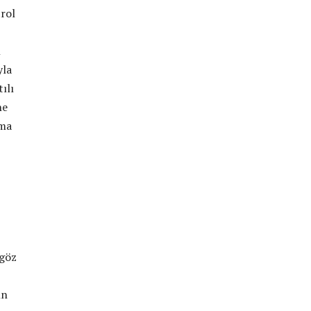
trol
ı
yla
ılı
ne
tma
 göz
ın