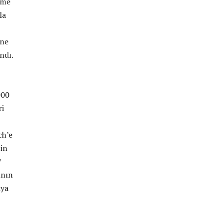
ime
la
ine
ndı.
000
ri
ch’e
’in
V
ının
nya