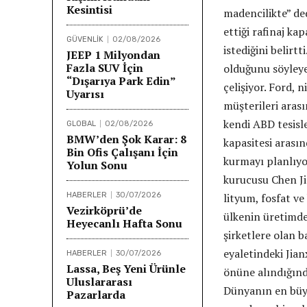
Kesintisi
madencilikte” de
ettiği rafinaj k
GÜVENLİK
02/08/2026
istediğini belirt
JEEP 1 Milyondan
Fazla SUV İçin
olduğunu söyleye
“Dışarıya Park Edin”
çelişiyor. Ford, 
Uyarısı
müşterileri arası
kendi ABD tesisl
GLOBAL
02/08/2026
BMW’den Şok Karar: 8
kapasitesi arasın
Bin Ofis Çalışanı İçin
kurmayı planlıyo
Yolun Sonu
kurucusu Chen Ji
HABERLER
30/07/2026
lityum, fosfat ve
Vezirköprü’de
ülkenin üretimde
Heyecanlı Hafta Sonu
şirketlere olan b
eyaletindeki Jia
HABERLER
30/07/2026
Lassa, Beş Yeni Ürünle
önüne alındığında
Uluslararası
Dünyanın en büyü
Pazarlarda