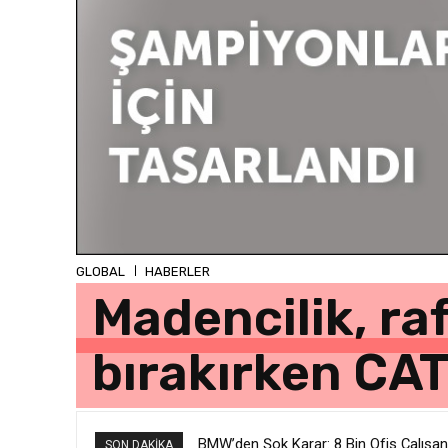
GLOBAL
HABERLER
Madencilik, ra
bırakırken CAT
BMW’den Şok Karar: 8 Bin Ofis Çalışan
SON DAKIKA