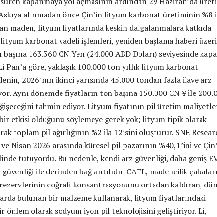
l süren kapanmaya yol açmasının ardından 29 Haziran’da üret
 Askıya alınmadan önce Çin’in lityum karbonat üretiminin %8 i
n maden, lityum fiyatlarında keskin dalgalanmalara katkıda
lityum karbonat vadeli işlemleri, yeniden başlama haberi üzer
n başına 163.360 CN Yen (24.000 ABD Doları) seviyesinde kapa
Li Pan’a göre, yaklaşık 100.000 ton yıllık lityum karbonat
enin, 2026’nın ikinci yarısında 45.000 tondan fazla ilave arz
yor. Aynı dönemde fiyatların ton başına 150.000 CN ¥ ile 200.
işeceğini tahmin ediyor. Lityum fiyatının pil üretim maliyetle
bir etkisi olduğunu söylemeye gerek yok; lityum tipik olarak
rak toplam pil ağırlığının %2 ila 12’sini oluşturur. SNE Resear
ve Nisan 2026 arasında küresel pil pazarının %40,1’ini ve Çin
linde tutuyordu. Bu nedenle, kendi arz güvenliği, daha geniş E
 güvenliği ile derinden bağlantılıdır. CATL, madencilik çabalar
m rezervlerinin coğrafi konsantrasyonunu ortadan kaldıran, dü
arda bulunan bir malzeme kullanarak, lityum fiyatlarındaki
ir önlem olarak sodyum iyon pil teknolojisini geliştiriyor. Li,