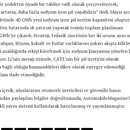
r yedekten ziyade bir tahliye valfi olarak çerçeveleyerek,
artarsa, daha fazla sodyum iyon pil yapabiliriz” dedi. Mayıs ay
letinde 40 GWh yeni sodyum iyon pil üretim kapasitesi oluştu
 Yen tutarında ek yatırım yaparak tesisin toplam planlanan
GWh’ye çıkardı. Strateji, tedarik zincirinin her iki ucunu aynı 
lışan, lityum, kobalt ve fosfat varlıklarını yukarı akışta kilitl
ki azaldığında etkiyi köreltmek için sodyum kimyasına yönelen 
iyor. Li’nin mesajı özünde, CATL’nin bir pil üreticisi olarak
in bağlı olduğu hammaddeleri dikey olarak entegre edemediği
lam ifade etmediğidir.
 içerik, uluslararası otomotiv üreticileri ve güvenilir basın
ından paylaşılan bilgiler doğrultusunda, AutomobileMagazine’
kli yayın sistemi kullanılarak hazırlanmış ve yayımlanmıştır.