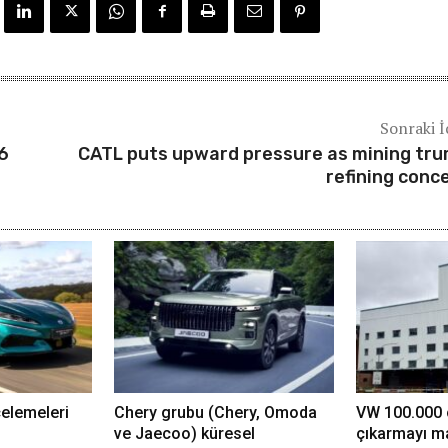
Sonraki İ
6
CATL puts upward pressure as mining tr
refining conc
celemeleri
Chery grubu (Chery, Omoda
VW 100.000 ç
ve Jaecoo) küresel
çıkarmayı ma