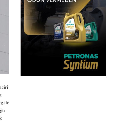
nciri
k
g ile
uğu
k