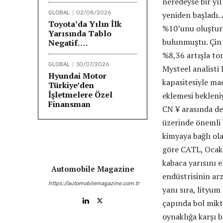
neredeyse bir yı
GLOBAL
02/08/2026
yeniden başladı.
Toyota’da Yılın İlk
%10’unu oluştura
Yarısında Tablo
bulunmuştu. Çin 
Negatif….
%8,36 artışla to
GLOBAL
30/07/2026
Mysteel analisti 
Hyundai Motor
kapasitesiyle mad
Türkiye’den
İşletmelere Özel
eklemesi bekleni
Finansman
CN ¥ arasında değ
üzerinde önemli 
kimyaya bağlı ola
göre CATL, Ocak 
kabaca yarısını e
Automobile Magazine
endüstrisinin arz
https://automobilemagazine.com.tr
yanı sıra, lityu
çapında bol mikt
oynaklığa karşı b