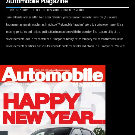
Automobile Magazine
TÜRKİYE CUMHURİYETİ ULUSAL RESMİ YAYINIDIR. ISSN NO: 2148-0001
Tüm hakları tarafımıza aittir. Web sitesi haberleri, yayın görüntüleri ve yazıları izinsiz hiçbir şekilde
kopyalanamaz veya alıntı yapılamaz. All rights of “Automobile Magazine” belong to a private company. It is a
monthly periodical and national publication in accordance with the press law. The responsibility of the
advertisements used in the content of our magazine belongs to the company that sends the views in the
advertisements or articles, and it is forbidden to quote the articles and photos in our magazine. 12.12.2012