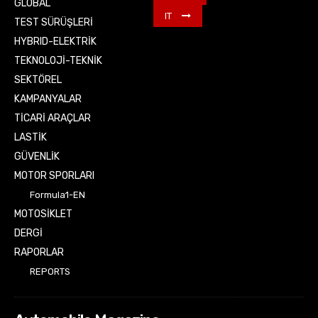
GLOBAL
IT
TEST SÜRÜŞLERİ
HYBRID-ELEKTRİK
TEKNOLOJİ-TEKNİK
SEKTÖREL
KAMPANYALAR
TİCARİ ARAÇLAR
LASTİK
GÜVENLİK
MOTOR SPORLARI
Formula1-EN
MOTOSİKLET
DERGİ
RAPORLAR
REPORTS