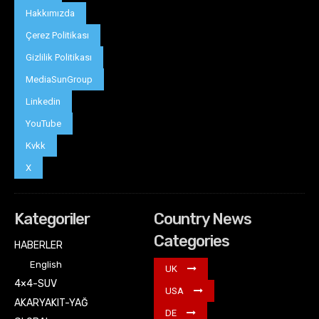
Hakkımızda
Çerez Politikası
Gizlilik Politikası
MediaSunGroup
Linkedin
YouTube
Kvkk
X
Kategoriler
Country News
Categories
HABERLER
English
UK
4×4-SUV
USA
AKARYAKIT-YAĞ
DE