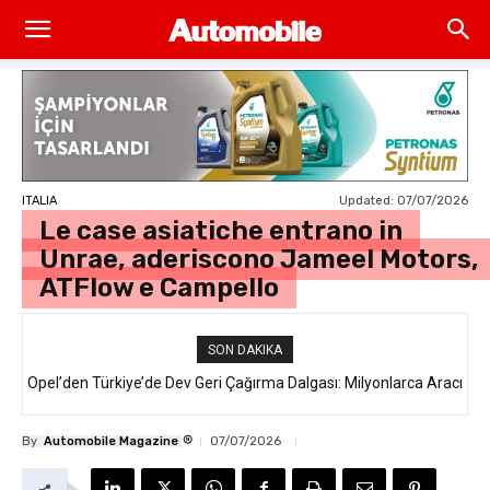
Updated:
07/07/2026
ITALIA
Le case asiatiche entrano in
Unrae, aderiscono Jameel Motors,
ATFlow e Campello
SON DAKIKA
Opel’den Türkiye’de Dev Geri Çağırma Dalgası: Milyonlarca Aracı
İlgilendiren “Takata Airbag” Krizi Nedir?
®
By
Automobile Magazine
07/07/2026