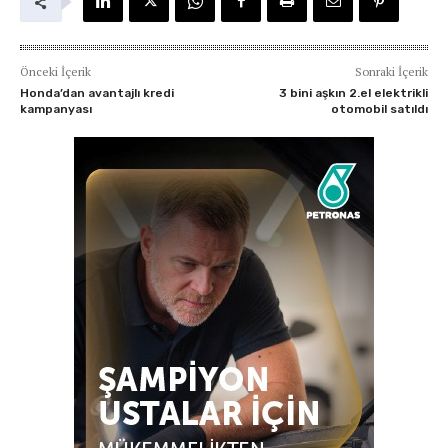
Önceki İçerik
Sonraki İçerik
Honda’dan avantajlı kredi
3 bini aşkın 2.el elektrikli
kampanyası
otomobil satıldı