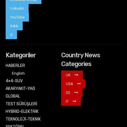
Linkedin
YouTube
Kvkk
X
Kategoriler
Country News
Categories
HABERLER
English
UK
4×4-SUV
USA
AKARYAKIT-YAĞ
DE
GLOBAL
IT
TEST SÜRÜŞLERİ
HYBRID-ELEKTRİK
TEKNOLOJİ-TEKNİK
SEKTÖREL