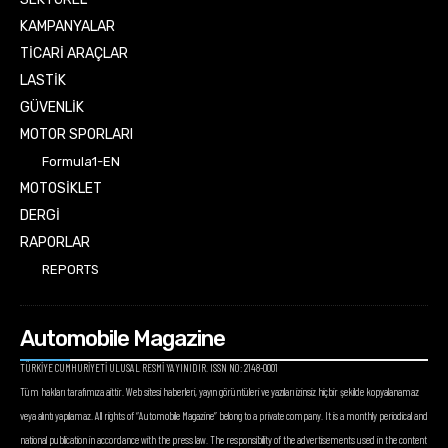
KAMPANYALAR
TİCARİ ARAÇLAR
LASTİK
GÜVENLİK
MOTOR SPORLARI
Formula1-EN
MOTOSİKLET
DERGİ
RAPORLAR
REPORTS
Automobile Magazine
TÜRKİYE CUMHURİYETİ ULUSAL RESMİ YAYINIDIR. ISSN NO: 2148-0001
Tüm hakları tarafımıza aittir. Web sitesi haberleri, yayın görüntüleri ve yazıları izinsiz hiçbir şekilde kopyalanamaz
veya alıntı yapılamaz. All rights of “Automobile Magazine” belong to a private company. It is a monthly periodical and
national publication in accordance with the press law. The responsibility of the advertisements used in the content