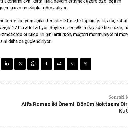
 skorlarını aynı kararlılıkla devam ettirmek üzere özel eğitim
eçmiş uzman ekipler görev alıyor.
etlerde ise yeni açılan tesislerle birlikte toplam yıllık araç kabul
klaşık 17 bin adet artıyor. Böylece Jeep®, Türkiye’de hem satış 
izmetlerde erişilebilirliğini artırırken, müşteri memnuniyetini me
sini daha da güçlendiriyor.
Sonraki İ
Alfa Romeo İki Önemli Dönüm Noktasını Bi
Kut