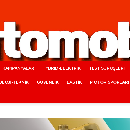
KAMPANYALAR
HYBRID-ELEKTRİK
TEST SÜRÜŞLERİ
Automobile
LOJİ-TEKNİK
GÜVENLİK
LASTİK
MOTOR SPORLARI
Magazine