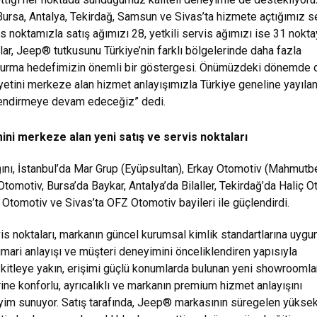
 Bursa, Antalya, Tekirdağ, Samsun ve Sivas’ta hizmete açtığımız s
is noktamızla satış ağımızı 28, yetkili servis ağımızı ise 31 nokt
mlar, Jeep® tutkusunu Türkiye’nin farklı bölgelerinde daha fazla
uşturma hedefimizin önemli bir göstergesi. Önümüzdeki dönemde 
tini merkeze alan hizmet anlayışımızla Türkiye geneline yayıla
lendirmeye devam edeceğiz” dedi.
ni merkeze alan yeni satış ve servis noktaları
nı, İstanbul’da Mar Grup (Eyüpsultan), Erkay Otomotiv (Mahmutbe
tomotiv, Bursa’da Baykar, Antalya’da Bilaller, Tekirdağ’da Haliç Ot
tomotiv ve Sivas’ta OFZ Otomotiv bayileri ile güçlendirdi.
vis noktaları, markanın güncel kurumsal kimlik standartlarına uygu
mari anlayışı ve müşteri deneyimini önceliklendiren yapısıyla
 kitleye yakın, erişimi güçlü konumlarda bulunan yeni showroomlar
ne konforlu, ayrıcalıklı ve markanın premium hizmet anlayışını
yim sunuyor. Satış tarafında, Jeep® markasının süregelen yükse