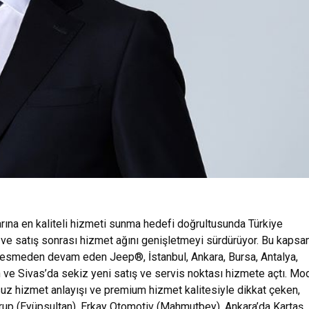
arına en kaliteli hizmeti sunma hedefi doğrultusunda Türkiye
 ve satış sonrası hizmet ağını genişletmeyi sürdürüyor. Bu kaps
 kesmeden devam eden Jeep®, İstanbul, Ankara, Bursa, Antalya,
ve Sivas’da sekiz yeni satış ve servis noktası hizmete açtı. Mo
suz hizmet anlayışı ve premium hizmet kalitesiyle dikkat çeken,
rup (Eyüpsultan), Erkay Otomotiv (Mahmutbey), Ankara’da Kartaş