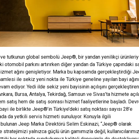
ve tutkunun global sembolü Jeep®, bir yandan yenilikçi ürünleriy
ki otomobil parkını artırırken diğer yandan da Türkiye çapındaki sa
hizmet ağını genişletiyor. Marka bu kapsamda gerçekleştirdiği J
amlesi ile sekiz yeni nokta ile Türkiye geneline yayılan bayi ağın
am ediyor. Yedi ilde sekiz yeni bayisinin açılışını gerçekleştiren
nkara, Bursa, Antalya, Tekirdağ, Samsun ve Sivas’ta hizmete açıl
 hem satış hem de satış sonrası hizmet faaliyetlerine başladı. Dev
bayi ile birlikte Jeep®’in Türkiye’deki satış noktası sayısı 28’e
da da yetkili servis hizmeti sunuluyor. Konuyla ilgili
bulunan Jeep Marka Direktörü Selim Eskinazi, “Jeep® olarak
 stratejimizi yalnızca güçlü ürün gamımızla değil, kullanıcılarımız
tiği her noktada sunduğumuz kaliteli deneyimle de destekliyoru