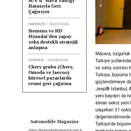
SUV’u “Hava Yastığı”
Hatasıyla Geri
Çağırıyor
HABERLER
30/07/2026
Siemens ve HD
Hyundai’den yapay
zeka destekli stratejik
anlaşma
Macera, özgürlük 
Türkiye yollarında
GÜVENLİK
03/08/2026
Chery grubu (Chery,
ve satış sonrası 
Omoda ve Jaecoo)
Türkiye, büyüme h
küresel pazarlarda
güçlendirmeye dev
resmi geri çağırma
Jeep® İstanbul, A
yeni bayileri ile
alınan sekiz yeni 
ulaşırken 31 nokta
değerlendirmede 
Automobile Magazine
Türkiye’de büyüme
https://automobilemagazine.com.tr
markayla temas et