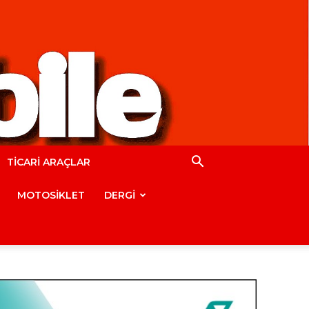
TİCARİ ARAÇLAR
MOTOSİKLET
DERGİ