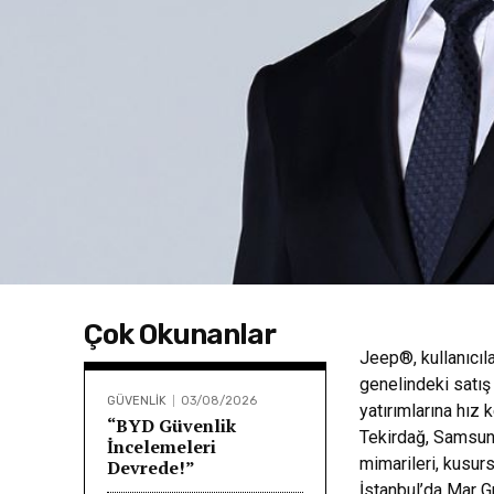
Çok Okunanlar
Jeep®, kullanıcıl
genelindeki satış
GÜVENLİK
03/08/2026
yatırımlarına hız
“BYD Güvenlik
Tekirdağ, Samsun 
İncelemeleri
mimarileri, kusur
Devrede!”
İstanbul’da Mar G