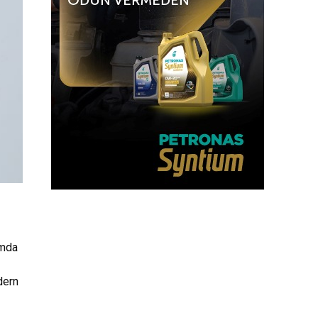
amda
dern