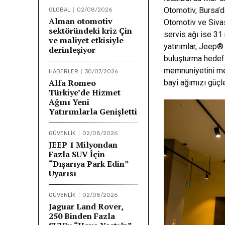
Otomotiv, Bursa’d
GLOBAL
02/08/2026
Alman otomotiv
Otomotiv ve Sivas
sektöründeki kriz Çin
servis ağı ise 31
ve maliyet etkisiyle
yatırımlar, Jeep® 
derinleşiyor
buluşturma hedef
memnuniyetini me
HABERLER
30/07/2026
Alfa Romeo
bayi ağımızı güç
Türkiye’de Hizmet
Ağını Yeni
Yatırımlarla Genişletti
GÜVENLİK
02/08/2026
JEEP 1 Milyondan
Fazla SUV İçin
“Dışarıya Park Edin”
Uyarısı
GÜVENLİK
02/08/2026
Jaguar Land Rover,
250 Binden Fazla