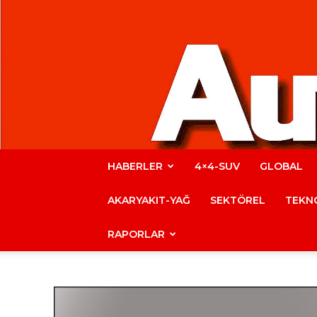
HABERLER
4×4-SUV
GLOBAL
AKARYAKIT-YAĞ
SEKTÖREL
TEKNO
RAPORLAR