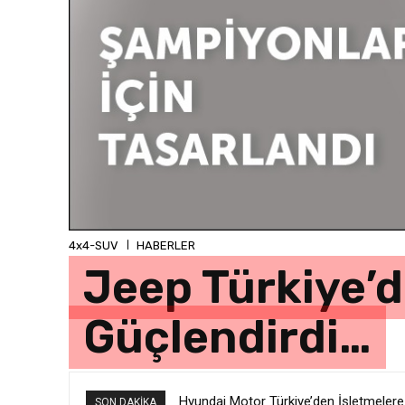
4x4-SUV
HABERLER
Jeep Türkiye’d
Güçlendirdi…
Hyundai Motor Türkiye’den İşletmeler
SON DAKIKA