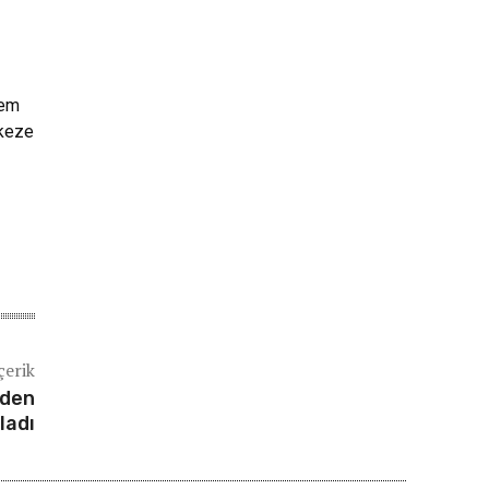
hem
rkeze
çerik
rden
ladı