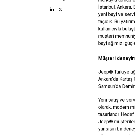
İstanbul, Ankara,
yeni bayi ve serv
taşıdık. Bu yatırı
kullanıcıyla bul
müşteri memnuniye
bayi ağımızı güç
Müşteri deneyimi
Jeep® Türkiye ağı
Ankara’da Kartaş O
Samsun’da Demir O
Yeni satış ve ser
olarak, modern mi
tasarlandı. Hedef
Jeep® müşterileri
yansıtan bir dene