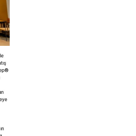
le
tış
eep®
ı
an
reye
ın
z.