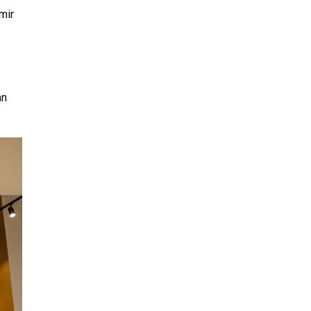
mir
an