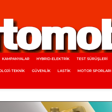
KAMPANYALAR
HYBRID-ELEKTRİK
TEST SÜRÜŞLERİ
Automobile
LOJİ-TEKNİK
GÜVENLİK
LASTİK
MOTOR SPORLARI
Magazine