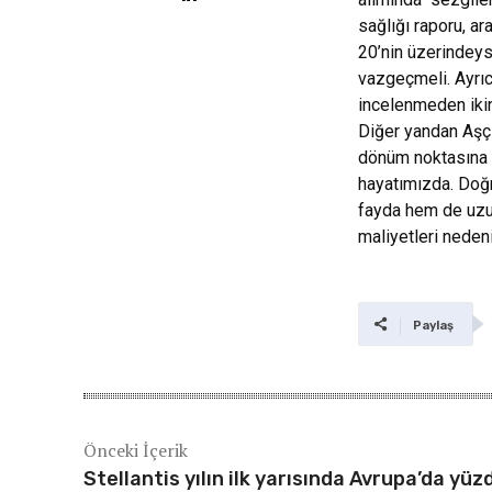
sağlığı raporu, ar
20’nin üzerindeys
vazgeçmeli. Ayrıc
incelenmeden ikinc
Diğer yandan Aşçı
dönüm noktasına ge
hayatımızda. Doğr
fayda hem de uzun
maliyetleri nedeni
Paylaş
Önceki İçerik
Stellantis yılın ilk yarısında Avrupa’da yüz