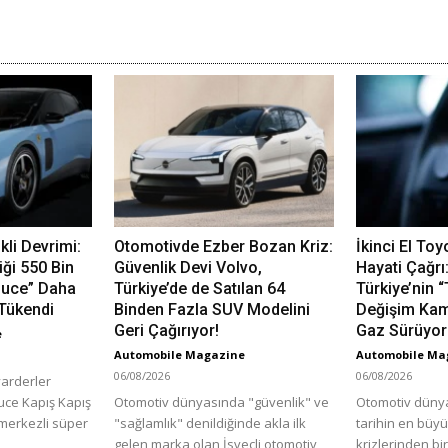
ikli Devrimi:
Otomotivde Ezber Bozan Kriz:
İkinci El Toy
iği 550 Bin
Güvenlik Devi Volvo,
Hayati Çağrı
 Luce” Daha
Türkiye’de de Satılan 64
Türkiye’nin 
Tükendi
Binden Fazla SUV Modelini
Değişim Ka
Geri Çağırıyor!
Gaz Sürüyor
e
Automobile Magazine
Automobile Ma
06/08/2026
06/08/2026
yarderler
Luce Kapış Kapış
Otomotiv dünyasında "güvenlik" ve
Otomotiv dünya
 merkezli süper
"sağlamlık" denildiğinde akla ilk
tarihin en büy
gelen marka olan İsveçli otomotiv
krizlerinden bi