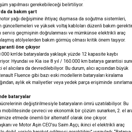
şüm yapılması gerekebileceği belirtiliyor.
arda da bakım şart
r motor yağı değişimine ihtiyaç duymasa da soğutma sistemleri,
ım güncellemeleri ve yüksek voltaj kabloları düzenli bakım gerektir
n servis geçmişinin doğrulanması ve mümkünse elektrikli araç
aşmış atölyelerden bakım görmüş olması kritik önem taşıyor.
aranti öne çıkıyor
20.000 km’de bataryalarda yaklaşık yüzde 12 kapasite kaybı
riyor. Hyundai ve Kia ise 8 yıl / 160.000 km batarya garantisi sun
ci el alıcılara da devredilebiliyor. Bu durum, alıcı açısından büyük
Renault Fluence gibi bazı eski modellerin bataryaları kiralama
ığından, aylık ek maliyetler veya yedek parça erişiminde sınırlama
nde bataryalar
ücrelerinin değiştirilmesiyle bataryaların ömrü uzatılabiliyor. Bu
 mobilitesinde çevreci ve ekonomik bir çözüm sunarken, 2. el ar
imize etmede önemli bir alternatif olarak öne çıkıyor.
şkanı ve Motor Aşin CEO’su Saim Aşçı, ikinci el elektrikli araç
le değil, veriyle hareket edilmesi gerektiğini” vurguladı: “Batarya