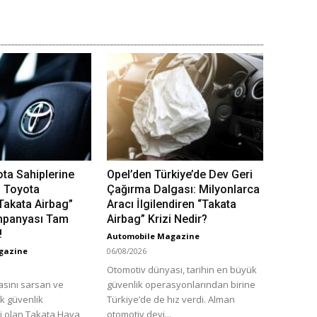
ota Sahiplerine
Opel’den Türkiye’de Dev Geri
: Toyota
Çağırma Dalgası: Milyonlarca
“Takata Airbag”
Aracı İlgilendiren “Takata
mpanyası Tam
Airbag” Krizi Nedir?
!
Automobile Magazine
gazine
06/08/2026
Otomotiv dünyası, tarihin en büyük
sını sarsan ve
güvenlik operasyonlarından birine
ük güvenlik
Türkiye’de de hız verdi. Alman
ri olan Takata Hava
otomotiv devi...