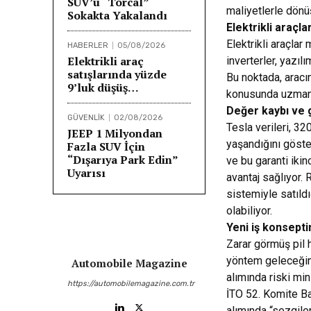
SUV’u “Torcal”
maliyetlerle dönü
Sokakta Yakalandı
Elektrikli araçl
Elektrikli araçla
HABERLER
05/08/2026
Elektrikli araç
inverterler, yazıl
satışlarında yüzde
Bu noktada, aracı
9’luk düşüş…
konusunda uzmanl
Değer kaybı ve g
GÜVENLİK
02/08/2026
Tesla verileri, 3
JEEP 1 Milyondan
yaşandığını göste
Fazla SUV İçin
“Dışarıya Park Edin”
ve bu garanti ikin
Uyarısı
avantaj sağlıyor. 
sistemiyle satıld
olabiliyor.
Yeni iş konsepti
Zarar görmüş pil h
yöntem geleceğin
Automobile Magazine
alımında riski min
https://automobilemagazine.com.tr
İTO 52. Komite Ba
alımında “sezgiler