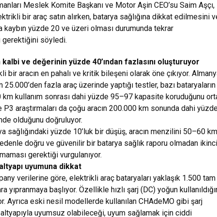
pmanları Meslek Komite Başkanı ve Motor Aşin CEO’su Saim Aşçı,
ektrikli bir araç satın alırken, batarya sağlığına dikkat edilmesini v
a kaybın yüzde 20 ve üzeri olması durumunda tekrar
 gerektiğini söyledi.
n kalbi ve değerinin yüzde 40’ından fazlasını oluşturuyor
kli bir aracın en pahalı ve kritik bileşeni olarak öne çıkıyor. Alman
 25.000’den fazla araç üzerinde yaptığı testler, bazı bataryaların
km kullanım sonrası dahi yüzde 95–97 kapasite koruduğunu ort
e P3 araştırmaları da çoğu aracın 200.000 km sonunda dahi yüzd
nde olduğunu doğruluyor.
ya sağlığındaki yüzde 10’luk bir düşüş, aracın menzilini 50–60 k
nedenle doğru ve güvenilir bir batarya sağlık raporu olmadan ikinci
ınmaması gerektiği vurgulanıyor.
 altyapı uyumuna dikkat
y verilerine göre, elektrikli araç bataryaları yaklaşık 1.500 tam 
 yıpranmaya başlıyor. Özellikle hızlı şarj (DC) yoğun kullanıldığ
or. Ayrıca eski nesil modellerde kullanılan CHAdeMO gibi şarj
l altyapıyla uyumsuz olabileceği, uyum sağlamak için ciddi