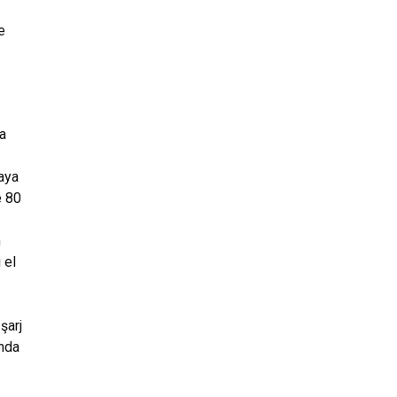
e
ya
aya
e 80
m
 el
şarj
ında