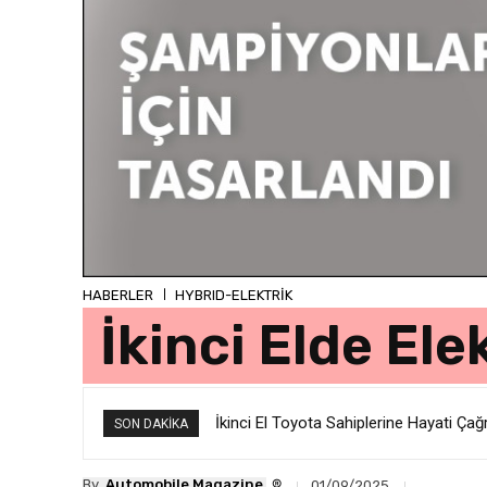
HABERLER
HYBRID-ELEKTRİK
İkinci Elde Ele
İkinci El Toyota Sahiplerine Hayati Ç
SON DAKIKA
®
By
Automobile Magazine
01/09/2025