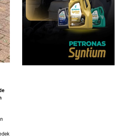
zde
n
an
Yedek