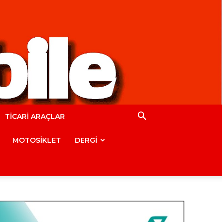
TİCARİ ARAÇLAR
MOTOSİKLET
DERGİ