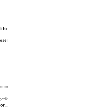
i bir
resel
çerik
yor…