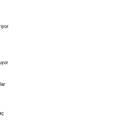
iyor.
uyor
lar
aç