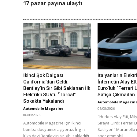
17 pazar payına ulaştı
İkinci Şok Dalgası
İtalyanların Elektr
California’dan Geldi:
İnternetin Alay Ett
Bentley’in Sır Gibi Saklanan İlk
Euro’luk “Ferrari
Elektrikli SUV’u “Torcal”
Satışa Çıkmadan 
Sokakta Yakalandı
Automobile Magazin
Automobile Magazine
06/08/2026
06/08/2026
"Herkes Alay Etti, Mil
Automobile Magazine için ikinci
Sıraya Girdi: Ferrari 
bomba dosyamızı açıyoruz. İngiliz
Satılıyor!" Maranello
lüks devi Bentley’in sır gibi sakladığı,
spor otomobil...