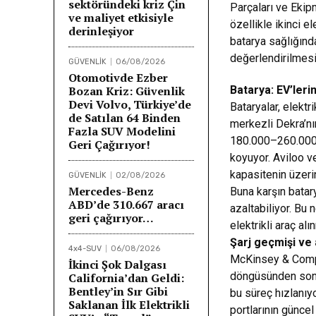
sektöründeki kriz Çin
Parçaları ve Eki
ve maliyet etkisiyle
özellikle ikinci el
derinleşiyor
batarya sağlığınd
değerlendirilmesi
GÜVENLİK
06/08/2026
Otomotivde Ezber
Bozan Kriz: Güvenlik
Batarya: EV’leri
Devi Volvo, Türkiye’de
Bataryalar, elektri
de Satılan 64 Binden
merkezli Dekra’nın
Fazla SUV Modelini
180.000–260.000 
Geri Çağırıyor!
koyuyor. Aviloo v
kapasitenin üzeri
GÜVENLİK
02/08/2026
Mercedes-Benz
Buna karşın batar
ABD’de 310.667 aracı
azaltabiliyor. Bu 
geri çağırıyor…
elektrikli araç al
Şarj geçmişi ve
4x4-SUV
06/08/2026
McKinsey & Compan
İkinci Şok Dalgası
döngüsünden sonra
California’dan Geldi:
Bentley’in Sır Gibi
bu süreç hızlanıy
Saklanan İlk Elektrikli
portlarının günce