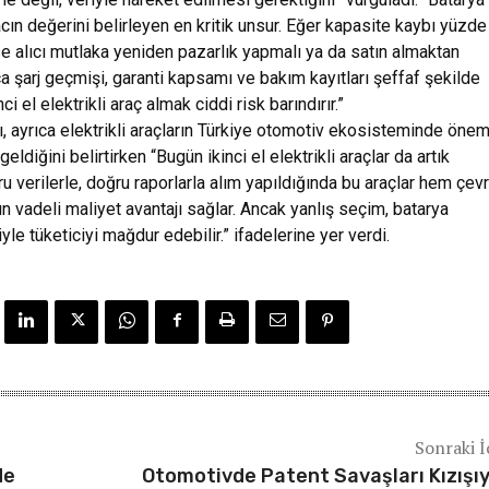
acın değerini belirleyen en kritik unsur. Eğer kapasite kaybı yüzde
e alıcı mutlaka yeniden pazarlık yapmalı ya da satın almaktan
a şarj geçmişi, garanti kapsamı ve bakım kayıtları şeffaf şekilde
i el elektrikli araç almak ciddi risk barındırır.”
, ayrıca elektrikli araçların Türkiye otomotiv ekosisteminde öneml
ldiğini belirtirken “Bugün ikinci el elektrikli araçlar da artık
u verilerle, doğru raporlarla alım yapıldığında bu araçlar hem çev
 vadeli maliyet avantajı sağlar. Ancak yanlış seçim, batarya
yle tüketiciyi mağdur edebilir.” ifadelerine yer verdi.
Sonraki İ
de
Otomotivde Patent Savaşları Kızışı