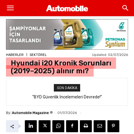
Updated:
02/07/2026
HABERLER
SEKTÖREL
Hyundai i20 Kronik Sorunları
(2019–2025) alınır mı?
SON DAKIKA
“BYD Güvenlik İncelemeleri Devrede!”
®
By
Automobile Magazine
01/07/2026