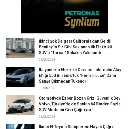
İkinci Şok Dalgası California’dan Geldi:
Bentley’in Sır Gibi Saklanan İlk Elektrikli
SUV’u “Torcal” Sokakta Yakalandı
06/08/2026
İtalyanların Elektrikli Devrimi: İnternetin Alay
Ettiği 550 Bin Euro’luk “Ferrari Luce” Daha
Satışa Çıkmadan Tükendi
06/08/2026
Otomotivde Ezber Bozan Kriz: Güvenlik Devi
Volvo, Türkiye’de de Satılan 64 Binden Fazla
SUV Modelini Geri Çağırıyor!
06/08/2026
İkinci El Toyota Sahiplerine Hayati Çağrı: