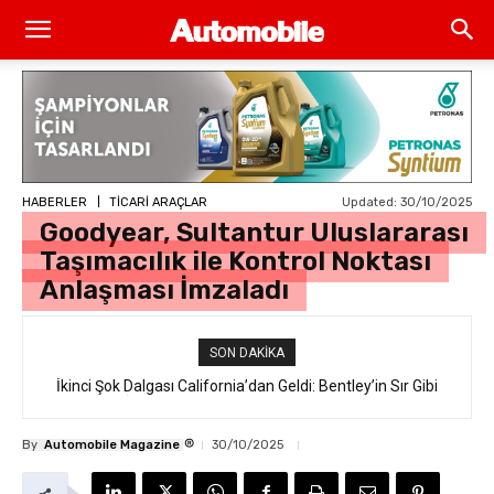
Updated:
30/10/2025
HABERLER
TİCARİ ARAÇLAR
Goodyear, Sultantur Uluslararası
Taşımacılık ile Kontrol Noktası
Anlaşması İmzaladı
SON DAKIKA
İkinci Şok Dalgası California’dan Geldi: Bentley’in Sır Gibi
Saklanan İlk Elektrikli SUV’u “Torcal” Sokakta Yakalandı
®
By
Automobile Magazine
30/10/2025