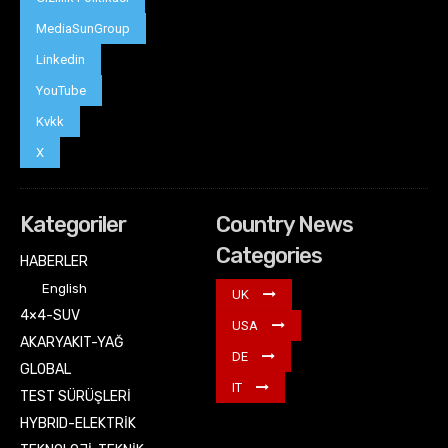
MediaSunGroup
Linkedin
YouTube
Kvkk
X
Kategoriler
Country News
Categories
HABERLER
English
UK
4×4-SUV
USA
AKARYAKIT-YAĞ
DE
GLOBAL
IT
TEST SÜRÜŞLERİ
HYBRID-ELEKTRİK