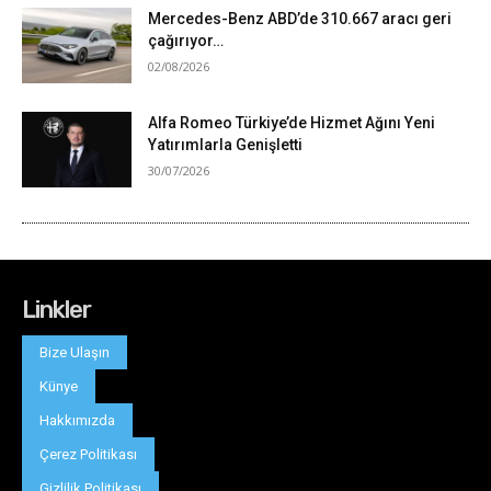
Linkler
Bize Ulaşın
Künye
Hakkımızda
Çerez Politikası
Gizlilik Politikası