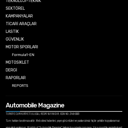
TEKNOLOJİ-TEKNİK
SEKTÖREL
KAMPANYALAR
TİCARİ ARAÇLAR
LASTİK
GÜVENLİK
MOTOR SPORLARI
Formula1-EN
MOTOSİKLET
DERGİ
RAPORLAR
REPORTS
Automobile Magazine
TÜRKİYE CUMHURİYETİ ULUSAL RESMİ YAYINIDIR. ISSN NO: 2148-0001
Tüm hakları tarafımıza aittir. Web sitesi haberleri, yayın görüntüleri ve yazıları izinsiz hiçbir şekilde kopyalanamaz
veya alıntı yapılamaz. All rights of “Automobile Magazine” belong to a private company. It is a monthly periodical and