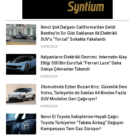
İkinci Şok Dalgası California’dan Geldi:
Bentley’in Sır Gibi Saklanan İlk Elektrikli
SUV’u “Torcal” Sokakta Yakalandı
06/08/2026
İtalyanların Elektrikli Devrimi: İnternetin Alay
Ettiği 550 Bin Euro’luk “Ferrari Luce” Daha
Satışa Çıkmadan Tükendi
06/08/2026
Otomotivde Ezber Bozan Kriz: Güvenlik Devi
Volvo, Türkiye’de de Satılan 64 Binden Fazla
SUV Modelini Geri Çağırıyor!
06/08/2026
İkinci El Toyota Sahiplerine Hayati Çağrı:
Toyota Türkiye’nin “Takata Airbag” Değişim
Kampanyası Tam Gaz Sürüyor!