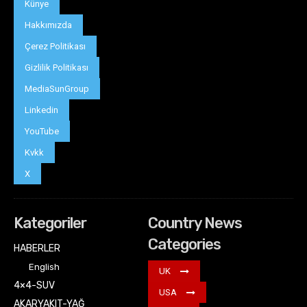
Künye
Hakkımızda
Çerez Politikası
Gizlilik Politikası
MediaSunGroup
Linkedin
YouTube
Kvkk
X
Kategoriler
Country News
Categories
HABERLER
English
UK
4×4-SUV
USA
AKARYAKIT-YAĞ