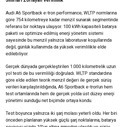
Sınırları Zorlayan Verimlilik
Audi A6 Sportback e-tron performance, WLTP normlarına
göre 754 kilometreye kadar menzil sunarak segmentinde
referans bir noktaya ulaşıyor. 100 kWh kapasiteli batarya
paketi ve optimize edilmiş enerji yönetim sistemi
sayesinde bu menzil yalnızca laboratuvar koşullarında
değil, günlük kullanımda da yüksek verimlilikle elde
edilebiliyor.
Gerçek dünyada gerçekleştirilen 1.000 kilometrelik uzun
yol testi de bu verimliliği doğruladı. WLTP standardına
göre elde edilen teorik menzil değeri ile gerçek sürüş
verileri karşılaştırıldığında, A6 Sportback e-tron’un hem
test ortamlarında hem de gerçek yolda üst düzey enerji
yönetimi sunduğu net biçimde ortaya kondu.
Test boyunca yalnızca iki şarj molası yeterli oldu. Her biri
önceden planlanan yüksek güçlü şarj noktalarına, batarya
seviyesi yüzde 10’un altına inmeden ulaşıldı ve sürüş