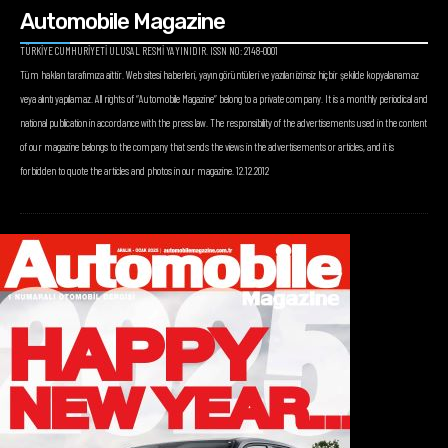
Automobile Magazine
TÜRKİYE CUMHURİYETİ ULUSAL RESMİ YAYINIDIR. ISSN NO: 2148-0001
Tüm hakları tarafımıza aittir. Web sitesi haberleri, yayın görüntüleri ve yazıları izinsiz hiçbir şekilde kopyalanamaz
veya alıntı yapılamaz. All rights of “Automobile Magazine” belong to a private company. It is a monthly periodical and
national publication in accordance with the press law. The responsibility of the advertisements used in the content
of our magazine belongs to the company that sends the views in the advertisements or articles, and it is
forbidden to quote the articles and photos in our magazine. 12.12.2012