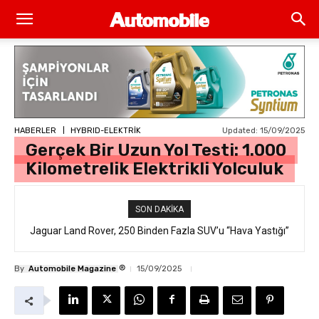
Updated:
15/09/2025
HABERLER
HYBRID-ELEKTRİK
Gerçek Bir Uzun Yol Testi: 1.000
Kilometrelik Elektrikli Yolculuk
SON DAKIKA
Jaguar Land Rover, 250 Binden Fazla SUV’u “Hava Yastığı”
Ford Sadece Yılın İlk Yarısında 12 Milyon Araç Çağırdı
Hatasıyla Geri Çağırıyor
®
By
Automobile Magazine
15/09/2025