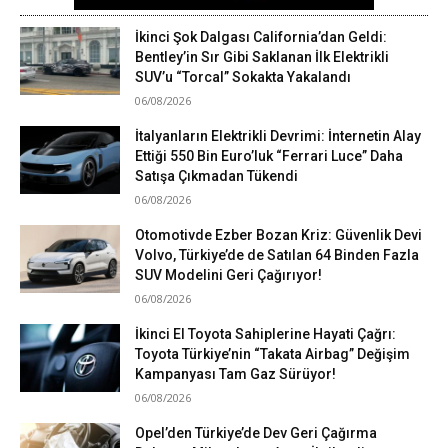
İkinci Şok Dalgası California’dan Geldi:
Bentley’in Sır Gibi Saklanan İlk Elektrikli
SUV’u “Torcal” Sokakta Yakalandı
06/08/2026
İtalyanların Elektrikli Devrimi: İnternetin Alay
Ettiği 550 Bin Euro’luk “Ferrari Luce” Daha
Satışa Çıkmadan Tükendi
06/08/2026
Otomotivde Ezber Bozan Kriz: Güvenlik Devi
Volvo, Türkiye’de de Satılan 64 Binden Fazla
SUV Modelini Geri Çağırıyor!
06/08/2026
İkinci El Toyota Sahiplerine Hayati Çağrı:
Toyota Türkiye’nin “Takata Airbag” Değişim
Kampanyası Tam Gaz Sürüyor!
06/08/2026
Opel’den Türkiye’de Dev Geri Çağırma