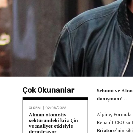
Çok Okunanlar
Schumi ve Alons
danışmanı’…
GLOBAL
02/08/2026
Alpine, Formula 
Alman otomotiv
sektöründeki kriz Çin
Renault CEO’su L
ve maliyet etkisiyle
Briatore
‘nin si
derinleşiyor