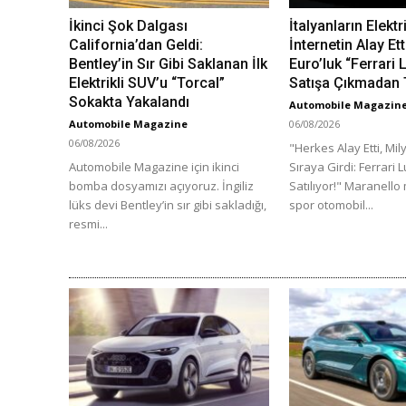
İkinci Şok Dalgası
İtalyanların Elektr
California’dan Geldi:
İnternetin Alay Ett
Bentley’in Sır Gibi Saklanan İlk
Euro’luk “Ferrari
Elektrikli SUV’u “Torcal”
Satışa Çıkmadan 
Sokakta Yakalandı
Automobile Magazin
Automobile Magazine
06/08/2026
06/08/2026
"Herkes Alay Etti, Mil
Automobile Magazine için ikinci
Sıraya Girdi: Ferrari 
bomba dosyamızı açıyoruz. İngiliz
Satılıyor!" Maranello
lüks devi Bentley’in sır gibi sakladığı,
spor otomobil...
resmi...