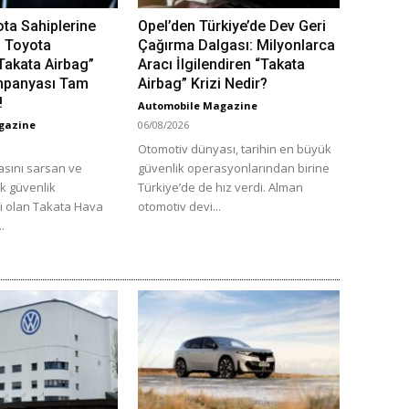
ota Sahiplerine
Opel’den Türkiye’de Dev Geri
: Toyota
Çağırma Dalgası: Milyonlarca
“Takata Airbag”
Aracı İlgilendiren “Takata
mpanyası Tam
Airbag” Krizi Nedir?
!
Automobile Magazine
gazine
06/08/2026
Otomotiv dünyası, tarihin en büyük
sını sarsan ve
güvenlik operasyonlarından birine
ük güvenlik
Türkiye’de de hız verdi. Alman
ri olan Takata Hava
otomotiv devi...
..