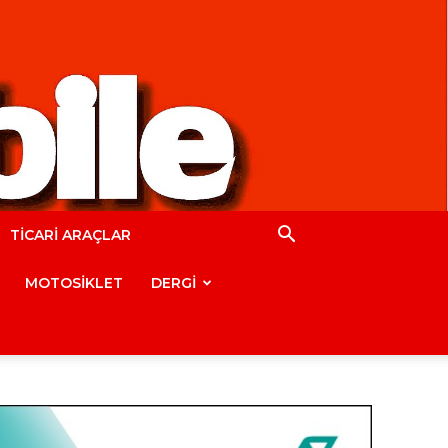
TİCARİ ARAÇLAR
MOTOSİKLET
DERGİ