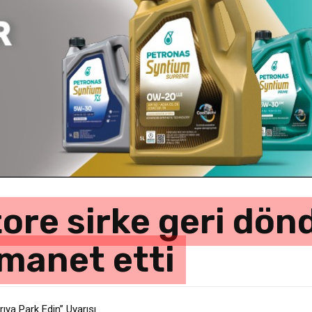
tore sirke geri dön
manet etti
ıya Park Edin” Uyarısı