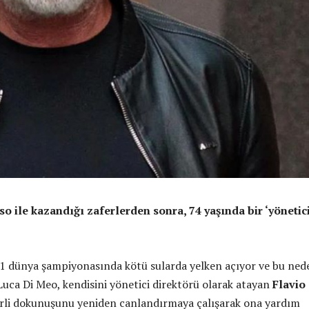
o ile kazandığı zaferlerden sonra, 74 yaşında bir ‘yönetic
1 dünya şampiyonasında kötü sularda yelken açıyor ve bu ned
uca Di Meo, kendisini yönetici direktörü olarak atayan
Flavio
hirli dokunuşunu yeniden canlandırmaya çalışarak ona yardım