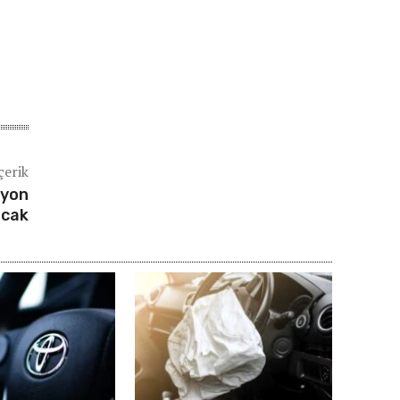
çerik
syon
acak