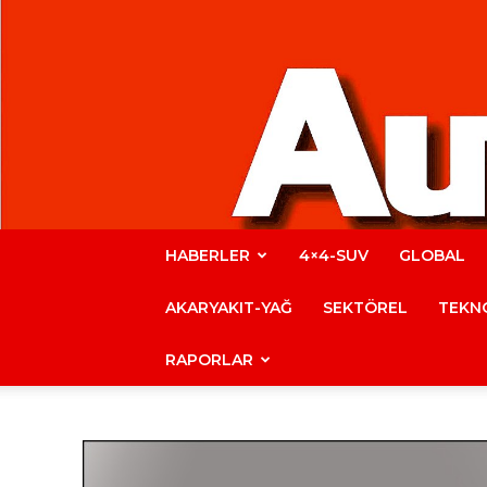
HABERLER
4×4-SUV
GLOBAL
AKARYAKIT-YAĞ
SEKTÖREL
TEKNO
RAPORLAR