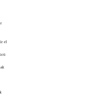
er
ir el
rücü
mak
k