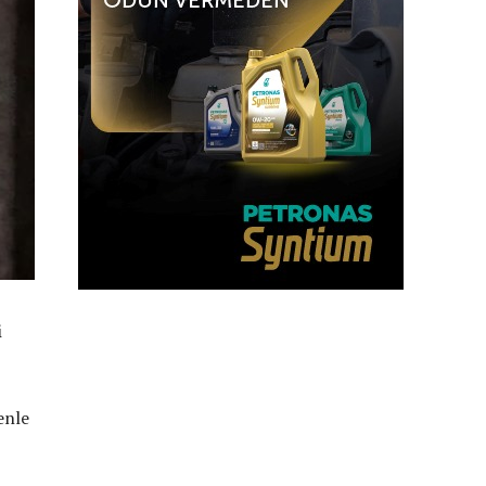
i
enle