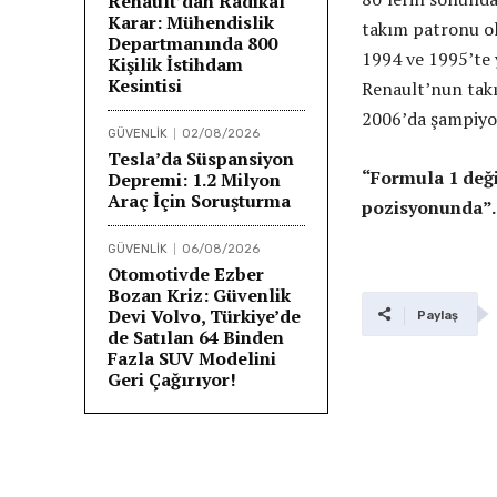
Renault’dan Radikal
Karar: Mühendislik
takım patronu ol
Departmanında 800
1994 ve 1995’te 
Kişilik İstihdam
Kesintisi
Renault’nun takı
2006’da şampiyo
GÜVENLİK
02/08/2026
Tesla’da Süspansiyon
“Formula 1 deği
Depremi: 1.2 Milyon
Araç İçin Soruşturma
pozisyonunda”.
GÜVENLİK
06/08/2026
Otomotivde Ezber
Bozan Kriz: Güvenlik
Devi Volvo, Türkiye’de
Paylaş
de Satılan 64 Binden
Fazla SUV Modelini
Geri Çağırıyor!