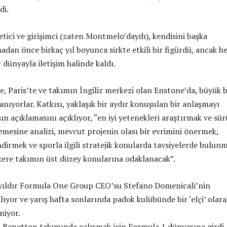
di.
tici ve girişimci (zaten Montmelo’daydı), kendisini başka
adan önce birkaç yıl boyunca sirkte etkili bir figürdü, ancak h
 dünyayla iletişim halinde kaldı.
, Paris’te ve takımın İngiliz merkezi olan Enstone’da, büyük b
anıyorlar. Katkısı, yaklaşık bir aydır konuşulan bir anlaşmayı
ın açıklamasını açıklıyor, “en iyi yetenekleri araştırmak ve sü
emesine analizi, mevcut projenin olası bir evrimini önermek,
dirmek ve sporla ilgili stratejik konularda tavsiyelerde bulun
zere takımın üst düzey konularına odaklanacak”.
i yıldır Formula One Group CEO’su Stefano Domenicali’nin
lıyor ve yarış hafta sonlarında padok kulübünde bir ‘elçi’ olara
eniyor.
 Benetton takımında çalışmak için Formula 1 dünyasına girdi,