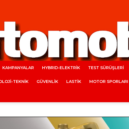
KAMPANYALAR
HYBRID-ELEKTRİK
TEST SÜRÜŞLERİ
Automobile
LOJİ-TEKNİK
GÜVENLİK
LASTİK
MOTOR SPORLARI
Magazine