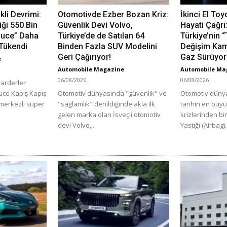
ikli Devrimi:
Otomotivde Ezber Bozan Kriz:
İkinci El Toy
iği 550 Bin
Güvenlik Devi Volvo,
Hayati Çağrı
 Luce” Daha
Türkiye’de de Satılan 64
Türkiye’nin 
Tükendi
Binden Fazla SUV Modelini
Değişim Ka
Geri Çağırıyor!
Gaz Sürüyor
e
Automobile Magazine
Automobile Ma
06/08/2026
06/08/2026
yarderler
Luce Kapış Kapış
Otomotiv dünyasında "güvenlik" ve
Otomotiv dünya
 merkezli süper
"sağlamlık" denildiğinde akla ilk
tarihin en büy
gelen marka olan İsveçli otomotiv
krizlerinden bi
devi Volvo,...
Yastığı (Airbag).