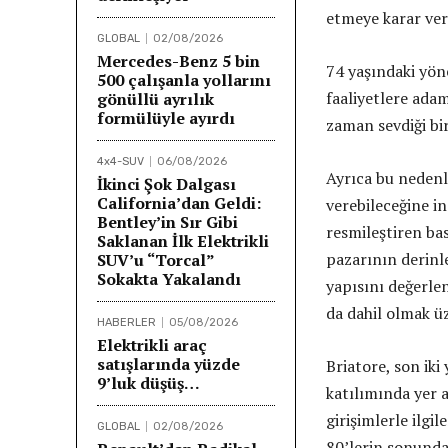
etmeye karar ver
GLOBAL
02/08/2026
Mercedes-Benz 5 bin
74 yaşındaki yöne
500 çalışanla yollarını
faaliyetlere adam
gönüllü ayrılık
formülüyle ayırdı
zaman sevdiği bir
4x4-SUV
06/08/2026
Ayrıca bu nedenle
İkinci Şok Dalgası
California’dan Geldi:
verebileceğine in
Bentley’in Sır Gibi
resmileştiren bas
Saklanan İlk Elektrikli
pazarının derinl
SUV’u “Torcal”
Sokakta Yakalandı
yapısını değerlen
da dahil olmak ü
HABERLER
05/08/2026
Elektrikli araç
satışlarında yüzde
Briatore, son ik
9’luk düşüş…
katılımında yer a
girişimlerle ilgil
GLOBAL
02/08/2026
80’lerin sonunda