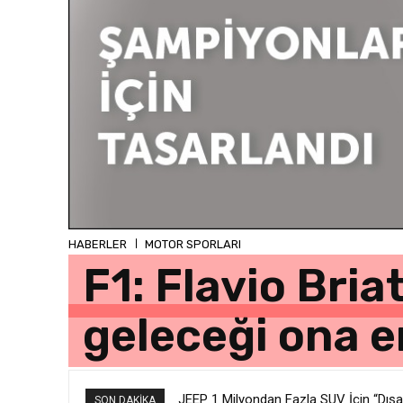
HABERLER
MOTOR SPORLARI
F1: Flavio Bria
geleceği ona e
JEEP 1 Milyondan Fazla SUV İçin “Dışar
SON DAKIKA