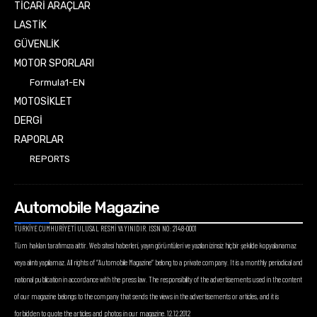
TİCARİ ARAÇLAR
LASTİK
GÜVENLİK
MOTOR SPORLARI
Formula1-EN
MOTOSİKLET
DERGİ
RAPORLAR
REPORTS
Automobile Magazine
TÜRKİYE CUMHURİYETİ ULUSAL RESMİ YAYINIDIR. ISSN NO: 2148-0001
Tüm hakları tarafımıza aittir. Web sitesi haberleri, yayın görüntüleri ve yazıları izinsiz hiçbir şekilde kopyalanamaz
veya alıntı yapılamaz. All rights of “Automobile Magazine” belong to a private company. It is a monthly periodical and
national publication in accordance with the press law. The responsibility of the advertisements used in the content
of our magazine belongs to the company that sends the views in the advertisements or articles, and it is
forbidden to quote the articles and photos in our magazine. 12.12.2012