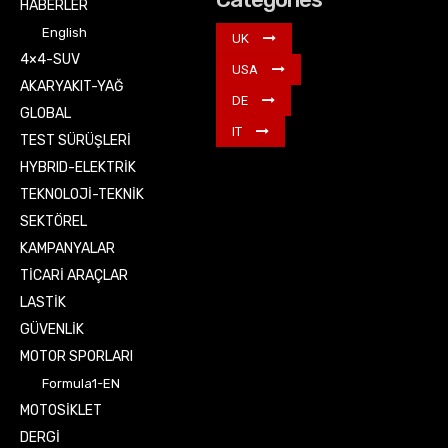
HABERLER
English
UK
4×4-SUV
USA
AKARYAKIT-YAĞ
DE
GLOBAL
IT
TEST SÜRÜŞLERİ
HYBRID-ELEKTRİK
TEKNOLOJİ-TEKNİK
SEKTÖREL
KAMPANYALAR
TİCARİ ARAÇLAR
LASTİK
GÜVENLİK
MOTOR SPORLARI
Formula1-EN
MOTOSİKLET
DERGİ