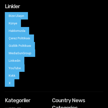
Linkler
Bize Ulaşın
Künye
Hakkımızda
Çerez Politikası
Gizlilik Politikası
MediaSunGroup
Linkedin
YouTube
Kvkk
X
Kategoriler
Country News
Categories