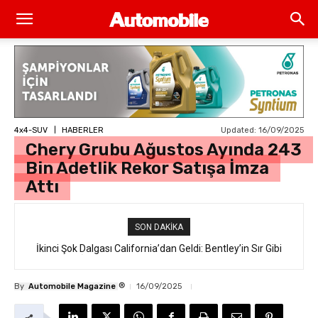
Updated:
16/09/2025
4x4-SUV
HABERLER
Chery Grubu Ağustos Ayında 243
Bin Adetlik Rekor Satışa İmza
Attı
SON DAKIKA
İkinci Şok Dalgası California’dan Geldi: Bentley’in Sır Gibi
Saklanan İlk Elektrikli SUV’u “Torcal” Sokakta Yakalandı
®
By
Automobile Magazine
16/09/2025