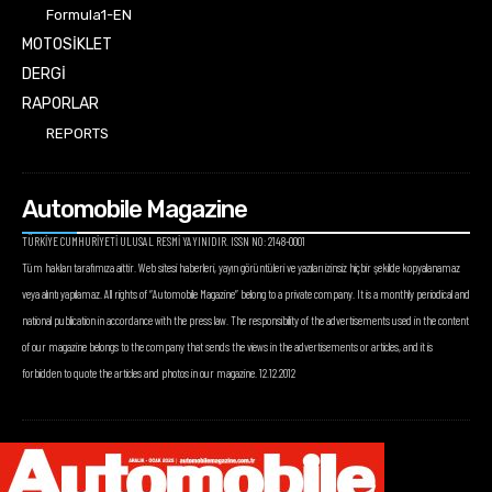
Formula1-EN
MOTOSİKLET
DERGİ
RAPORLAR
REPORTS
Automobile Magazine
TÜRKİYE CUMHURİYETİ ULUSAL RESMİ YAYINIDIR. ISSN NO: 2148-0001
Tüm hakları tarafımıza aittir. Web sitesi haberleri, yayın görüntüleri ve yazıları izinsiz hiçbir şekilde kopyalanamaz
veya alıntı yapılamaz. All rights of “Automobile Magazine” belong to a private company. It is a monthly periodical and
national publication in accordance with the press law. The responsibility of the advertisements used in the content
of our magazine belongs to the company that sends the views in the advertisements or articles, and it is
forbidden to quote the articles and photos in our magazine. 12.12.2012