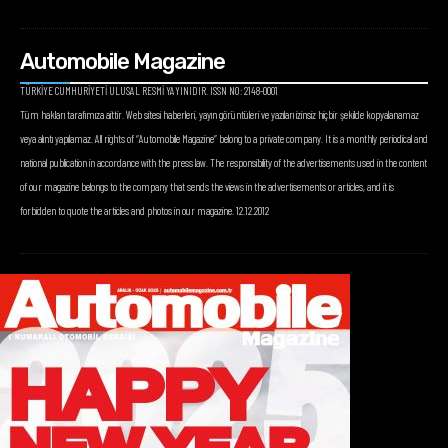
Automobile Magazine
TÜRKİYE CUMHURİYETİ ULUSAL RESMİ YAYINIDIR. ISSN NO: 2148-0001
Tüm hakları tarafımıza aittir. Web sitesi haberleri, yayın görüntüleri ve yazıları izinsiz hiçbir şekilde kopyalanamaz
veya alıntı yapılamaz. All rights of “Automobile Magazine” belong to a private company. It is a monthly periodical and
national publication in accordance with the press law. The responsibility of the advertisements used in the content
of our magazine belongs to the company that sends the views in the advertisements or articles, and it is
forbidden to quote the articles and photos in our magazine. 12.12.2012