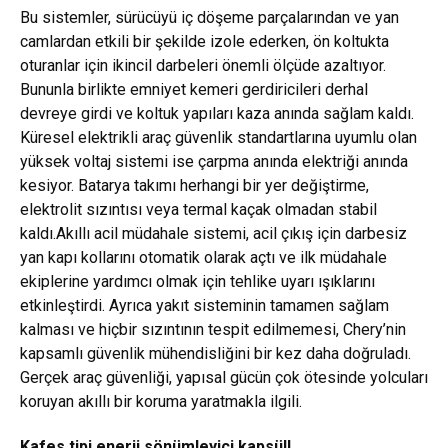
Bu sistemler, sürücüyü iç döşeme parçalarından ve yan
camlardan etkili bir şekilde izole ederken, ön koltukta
oturanlar için ikincil darbeleri önemli ölçüde azaltıyor.
Bununla birlikte emniyet kemeri gerdiricileri derhal
devreye girdi ve koltuk yapıları kaza anında sağlam kaldı.
Küresel elektrikli araç güvenlik standartlarına uyumlu olan
yüksek voltaj sistemi ise çarpma anında elektriği anında
kesiyor. Batarya takımı herhangi bir yer değiştirme,
elektrolit sızıntısı veya termal kaçak olmadan stabil
kaldı.Akıllı acil müdahale sistemi, acil çıkış için darbesiz
yan kapı kollarını otomatik olarak açtı ve ilk müdahale
ekiplerine yardımcı olmak için tehlike uyarı ışıklarını
etkinleştirdi. Ayrıca yakıt sisteminin tamamen sağlam
kalması ve hiçbir sızıntının tespit edilmemesi, Chery’nin
kapsamlı güvenlik mühendisliğini bir kez daha doğruladı.
Gerçek araç güvenliği, yapısal gücün çok ötesinde yolcuları
koruyan akıllı bir koruma yaratmakla ilgili.
Kafes tipi enerji sönümleyici kapsül!