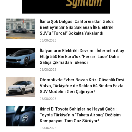
İkinci Şok Dalgası California’dan Geldi:
Bentley’in Sır Gibi Saklanan İlk Elektrikli
SUV’u “Torcal” Sokakta Yakalandı
06/08/2026
İtalyanların Elektrikli Devrimi: İnternetin Alay
Ettiği 550 Bin Euro’luk “Ferrari Luce” Daha
Satışa Çıkmadan Tükendi
06/08/2026
Otomotivde Ezber Bozan Kriz: Güvenlik Devi
Volvo, Türkiye’de de Satılan 64 Binden Fazla
SUV Modelini Geri Çağırıyor!
06/08/2026
İkinci El Toyota Sahiplerine Hayati Çağrı:
Toyota Türkiye’nin “Takata Airbag” Değişim
Kampanyası Tam Gaz Sürüyor!
06/08/2026