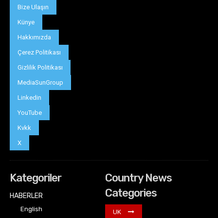
Bize Ulaşın
Künye
Hakkımızda
Çerez Politikası
Gizlilik Politikası
MediaSunGroup
Linkedin
YouTube
Kvkk
X
Kategoriler
Country News
Categories
HABERLER
English
UK