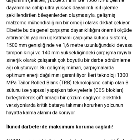
dayanımlı çelikten, yüzde 21’inin ise 1300 MPa çekme
dayanımına sahip ultra yüksek dayanımlı ısıl işlemle
şekillendirilen bileşenlerden oluşmasıyla, gelişmiş
malzeme mühendisliğinin bir örneği olarak dikkat çekiyor.
Elbette bu da genel çarpışma dayanıklılığını önemli ölçüde
artırıyor.Ön yapının üç katmanlı çarpışma kutusu sistemi,
1500 mm genişliğinde ve 1,6 metre uzunluğundaki devasa
tampon kirişi ve 140 mm yüksekliğindeki çarpışma rayıyla
sinerjik olarak çalışarak çok boyutlu bir darbe sönümleme
ağı oluşturuyor. Bu gelişmiş mimari, çarpışmalarda
optimum enerji dağılımını garantiliyor. İleri teknoloji 1300
MPa Tailor Rolled Blank (TRB) teknolojisine sahip olan B
sütunu ise yapısal yapışkan takviyelerle (CBS blokları)
birleştirilerek çift amaçlı bir çözüm sağlıyor: elektrikli
versiyonlarda kritik batarya takımını korurken yolcunun
hayatta kalma alanını da koruyor.
İkincil darbelerde maksimum koruma sağladı!