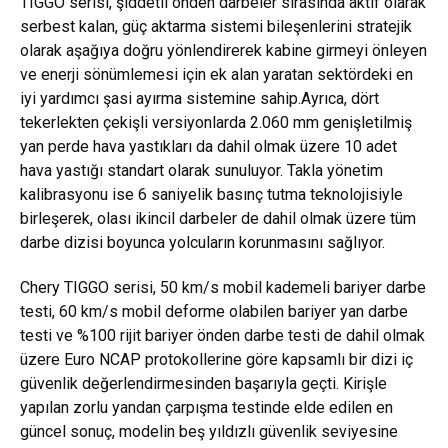
TIGGO serisi, şiddetli önden darbeler sırasında aktif olarak
serbest kalan, güç aktarma sistemi bileşenlerini stratejik
olarak aşağıya doğru yönlendirerek kabine girmeyi önleyen
ve enerji sönümlemesi için ek alan yaratan sektördeki en
iyi yardımcı şasi ayırma sistemine sahip.Ayrıca, dört
tekerlekten çekişli versiyonlarda 2.060 mm genişletilmiş
yan perde hava yastıkları da dahil olmak üzere 10 adet
hava yastığı standart olarak sunuluyor. Takla yönetim
kalibrasyonu ise 6 saniyelik basınç tutma teknolojisiyle
birleşerek, olası ikincil darbeler de dahil olmak üzere tüm
darbe dizisi boyunca yolcuların korunmasını sağlıyor.
Chery TIGGO serisi, 50 km/s mobil kademeli bariyer darbe
testi, 60 km/s mobil deforme olabilen bariyer yan darbe
testi ve %100 rijit bariyer önden darbe testi de dahil olmak
üzere Euro NCAP protokollerine göre kapsamlı bir dizi iç
güvenlik değerlendirmesinden başarıyla geçti. Kirişle
yapılan zorlu yandan çarpışma testinde elde edilen en
güncel sonuç, modelin beş yıldızlı güvenlik seviyesine