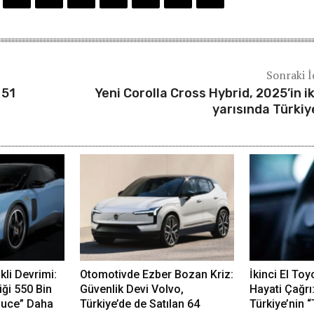
Sonraki İ
 51
Yeni Corolla Cross Hybrid, 2025’in ik
yarısında Türkiy
ikli Devrimi:
Otomotivde Ezber Bozan Kriz:
İkinci El Toy
iği 550 Bin
Güvenlik Devi Volvo,
Hayati Çağrı
 Luce” Daha
Türkiye’de de Satılan 64
Türkiye’nin 