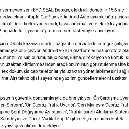
 vermeyen yeni BYD SEAL Design, elektrikli dönebilir 15,6 inç
medya ekranı, Apple CarPlay ve Android Auto uyumluluğu, panor
ıtmalı deri direksiyon simidi, havalandırmalı ve elektrikli ayarlana
12 hoparlörlü ‘Dynaudio’ premium ses sistemiyle sunuluyor.
sarım Ödülü kazanan model, bağlantılı servislerle entegre çalışan
amasıyla öne çıkıyor. Android ve iOS platformlarında ücretsiz ola
a, menzil ve şarj durumu takibinden, klima, direksiyon ve koltuk ıs
arın uzaktan kilitlenmesinden araç konumunun görüntülenmesine 
 tek dokunuşla cep telefonlarıyla uzaktan yönetilebilmesini sağlı
the-Air) teknolojisi sayesinde yazılım güncellemelerini uzaktan
psamlı güvenlik donanımlarıyla da öne çıkıyor. ‘Ön Çarpışma Uyar
en Sistemi’, ‘Ön Çapraz Trafik Uyarısı’, ‘Geri Manevra Çapraz Traf
kip ve Şerit Değiştirme Asistanları’, ‘Trafik İşareti Algılama Sistemi
z Sabitleyici ve Çocuk Varlık Tespiti’ gibi gelişmiş sürüş destek
ve yaya güvenliğini destekliyor.