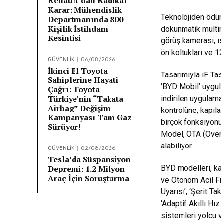
Renault’dan Radikal
Karar: Mühendislik
Teknolojiden ödün
Departmanında 800
Kişilik İstihdam
dokunmatik multi
Kesintisi
görüş kamerası, ıs
ön koltukları ve 
GÜVENLİK
06/08/2026
İkinci El Toyota
Tasarımıyla iF Ta
Sahiplerine Hayati
‘BYD Mobil’ uygul
Çağrı: Toyota
Türkiye’nin “Takata
indirilen uygulam
Airbag” Değişim
kontrolüne, kapıl
Kampanyası Tam Gaz
birçok fonksiyonu
Sürüyor!
Model, OTA (Over-
alabiliyor.
GÜVENLİK
02/08/2026
Tesla’da Süspansiyon
Depremi: 1.2 Milyon
BYD modelleri, ka
Araç İçin Soruşturma
ve Otonom Acil Fr
Uyarısı’, ‘Şerit Ta
‘Adaptif Akıllı Hı
sistemleri yolcu 