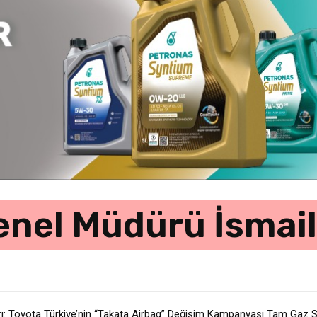
enel Müdürü İsmai
ağrı: Toyota Türkiye’nin “Takata Airbag” Değişim Kampanyası Tam Gaz 