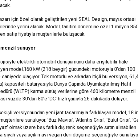
nacak.
zarı için özel olarak geliştirilen yeni SEAL Design, mayıs ortası
yilerinde yerini alacak. Model, tanıtım dönemine özel 1 milyon 850
ilen satış fiyatıyla müşterilerle buluşacak.
 menzil sunuyor
ojisiyle elektrikli otomobil dönüşümünü daha erişilebilir hale
eyen model,160 kW (218 beygir) gücündeki motoruyla 0’dan 100
 saniyede ulaşıyor. Tek motorlu ve arkadan itişli bu versiyon, 61,
a) kapasiteli bataryasıyla Dünya Çapında Uyumlaştırılmış Hafif
sedürü (WLTP) karma sürüş verilerine göre 460 kilometre menzil
ası yüzde 30’dan 80’e ‘DC’ hızlı şarjıyla 26 dakikada doluyor.
ekişli versiyonundan yeni jant tasarımıyla farklılaşan model, 18 in
 müşterilere sunuluyor. ‘Buz Mavisi’, ‘Atlantis Grisi’, ‘Bulut Grisi’, ‘
eyaz’ olmak üzere beş farklı dış renk seçeneğiyle satın alınabilen
a siyah veya açık mavi vegan deri döşeme seçeneğiyle sunuluyo