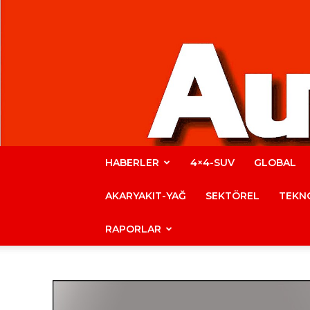
HABERLER
4×4-SUV
GLOBAL
AKARYAKIT-YAĞ
SEKTÖREL
TEKNO
RAPORLAR