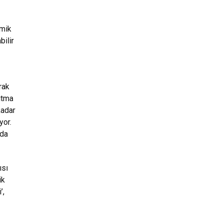
amik
bilir
rak
ıtma
kadar
yor.
 da
ısı
ik
’,