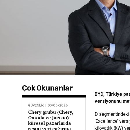
Çok Okunanlar
BYD, Türkiye paz
versiyonunu may
GÜVENLİK
03/08/2026
Chery grubu (Chery,
D segmentindeki 
Omoda ve Jaecoo)
‘Excellence’ vers
küresel pazarlarda
resmi geri çağırma
kilovatlık (kW) y