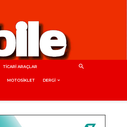
TİCARİ ARAÇLAR
MOTOSİKLET
DERGİ