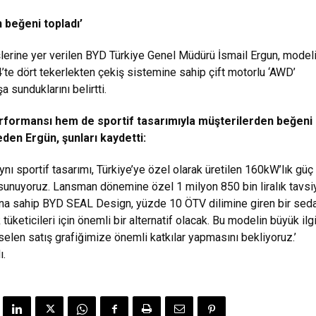
 beğeni topladı’
erine yer verilen BYD Türkiye Genel Müdürü İsmail Ergun, modeli 
4’te dört tekerlekten çekiş sistemine sahip çift motorlu ‘AWD’
a sunduklarını belirtti.
formansı hem de sportif tasarımıyla müşterilerden beğeni
eden Ergün, şunları kaydetti:
aynı sportif tasarımı, Türkiye’ye özel olarak üretilen 160kW’lık güç
a sunuyoruz. Lansman dönemine özel 1 milyon 850 bin liralık tavsi
tına sahip BYD SEAL Design, yüzde 10 ÖTV dilimine giren bir sed
tüketicileri için önemli bir alternatif olacak. Bu modelin büyük ilg
elen satış grafiğimize önemli katkılar yapmasını bekliyoruz.’
ı.