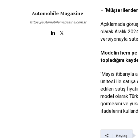
– ‘Müşterilerden
Automobile Magazine
https://automobilemagazine.com.tr
Açıklamada görüşl
olarak Aralık 202
versiyonuyla satış
Modelin hem per
topladığını kayd
‘Mayıs itibarıyla 
ünitesi ile satış
edilen satış fiya
model olarak Türk 
görmesini ve yüks
ifadelerini kulland
Paylaş