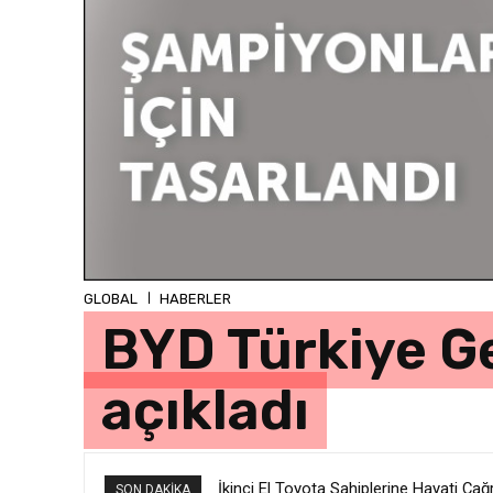
GLOBAL
HABERLER
BYD Türkiye G
açıkladı
İkinci El Toyota Sahiplerine Hayati Ç
SON DAKIKA