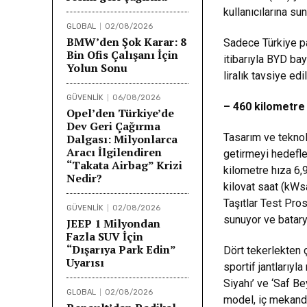
kullanıcılarına su
GLOBAL
02/08/2026
BMW’den Şok Karar: 8
Sadece Türkiye pa
Bin Ofis Çalışanı İçin
itibarıyla BYD ba
Yolun Sonu
liralık tavsiye ed
GÜVENLİK
06/08/2026
– 460 kilometre
Opel’den Türkiye’de
Dev Geri Çağırma
Tasarım ve teknol
Dalgası: Milyonlarca
Aracı İlgilendiren
getirmeyi hedefl
“Takata Airbag” Krizi
kilometre hıza 6,9
Nedir?
kilovat saat (kWs
Taşıtlar Test Pro
GÜVENLİK
02/08/2026
sunuyor ve batary
JEEP 1 Milyondan
Fazla SUV İçin
“Dışarıya Park Edin”
Dört tekerlekten ç
Uyarısı
sportif jantlarıyla
Siyahı’ ve ‘Saf B
GLOBAL
02/08/2026
model, iç mekand