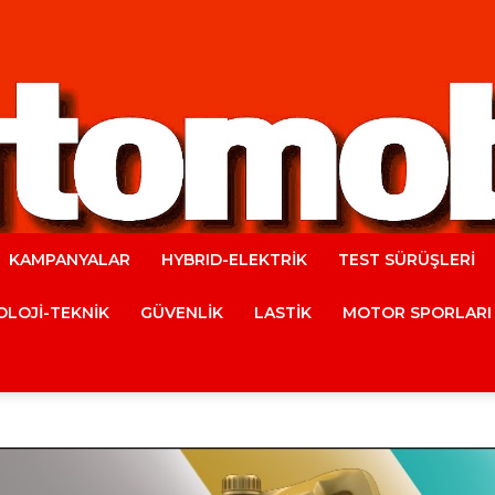
KAMPANYALAR
HYBRID-ELEKTRİK
TEST SÜRÜŞLERİ
Automobile
LOJİ-TEKNİK
GÜVENLİK
LASTİK
MOTOR SPORLARI
Magazine